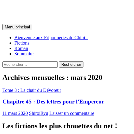
Les Friponneries de Chibi
Recherche
Aller
Menu principal
au
contenu
Bienvenue aux Friponneries de Chibi !
Fictions
Roman
Sommaire
Rechercher :
Archives mensuelles : mars 2020
Tome 8 : La chair du Dévoreur
Chapitre 45 : Des lettres pour l’Empereur
11 mars 2020
ShiroiRyu
Laisser un commentaire
Les fictions les plus chouettes du net !