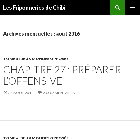
Recherche
Les Friponneries de Chibi
ALLER
MENU
AU
PRINCI
CONTENU
Archives mensuelles : août 2016
TOME 6 : DEUX MONDES OPPOSÉS
CHAPITRE 27 : PRÉPARER
L’OFFENSIVE
31 AOÛT 2016
2 COMMENTAIRES
TOME 6 : DEUX MONDES OPPOSÉS