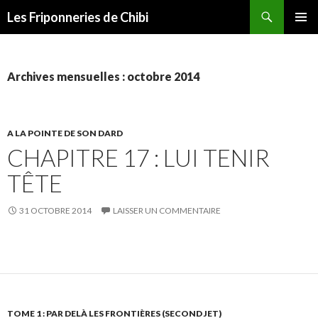
Recherche
Les Friponneries de Chibi
ALLER
MENU
AU
PRINCI
CONTENU
Archives mensuelles : octobre 2014
A LA POINTE DE SON DARD
CHAPITRE 17 : LUI TENIR
TÊTE
31 OCTOBRE 2014
LAISSER UN COMMENTAIRE
TOME 1 : PAR DELÀ LES FRONTIÈRES (SECOND JET)