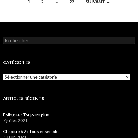
Navigation
1
2
…
27
SUIVANT →
des
articles
Rechercher :
CATÉGORIES
Catégories
ARTICLES RÉCENTS
Épilogue : Toujours plus
7 juillet 2021
Chapitre 59 : Tous ensemble
30 juin 2021