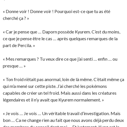
« Donne voir ! Donne voir ! Pourquoi est-ce que tu as été
cherché ça ? »
« Car je pense que … Daporn possède Kyurem. C’est du moins,
ce que je pense être le cas … après quelques remarques de la
part de Percila. »
« Mes remarques ? Tu veux dire ce que j’ai senti … enfin … ou
presque … »
« Ton froid n’était pas anormal, loin de là même. C’était même ça
qui m’a mené sur cette piste. J’ai cherché les pokémons
capables de créer un tel froid. Mais aussi dans les créatures
légendaires et il n’y avait que Kyurem normalement. »
« Je vois … Je vois … Un véritable travail d’investigation. Mais
bon … Ca ne change rien au fait que nous avons déjà perdu deux
des membres du conseil dont moi … Et justement, Kunz est le