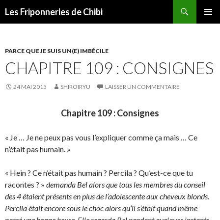
Recherche
Les Friponneries de Chibi
ALLER
MENU
AU
PRINCI
CONTENU
PARCE QUE JE SUIS UN(E) IMBÉCILE
CHAPITRE 109 : CONSIGNES
24 MAI 2015
SHIROIRYU
LAISSER UN COMMENTAIRE
Chapitre 109 : Consignes
« Je … Je ne peux pas vous l’expliquer comme ça mais … Ce
n’était pas humain. »
« Hein ? Ce n’était pas humain ? Percila ? Qu’est-ce que tu
racontes ? »
demanda Bel alors que tous les membres du conseil
des 4 étaient présents en plus de l’adolescente aux cheveux blonds.
Percila était encore sous le choc alors qu’il s’était quand même
passé une bonne heure. Elle regarda Bel pendant quelques instants