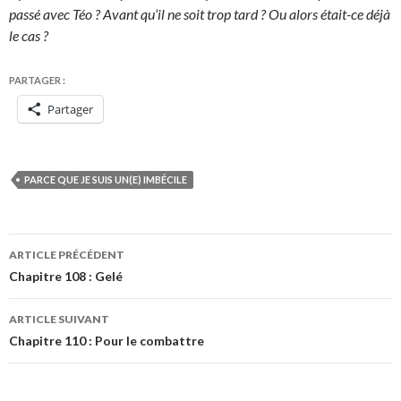
passé avec Téo ? Avant qu’il ne soit trop tard ? Ou alors était-ce déjà
le cas ?
PARTAGER :
Partager
PARCE QUE JE SUIS UN(E) IMBÉCILE
Navigation
ARTICLE PRÉCÉDENT
des
Chapitre 108 : Gelé
articles
ARTICLE SUIVANT
Chapitre 110 : Pour le combattre