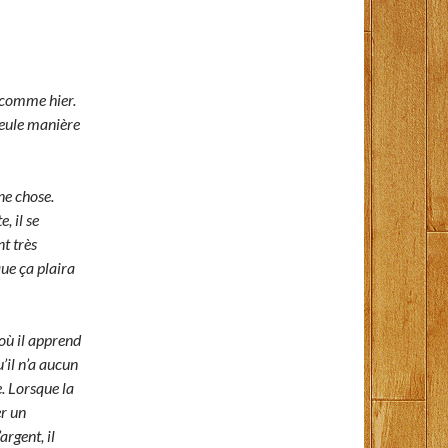
 comme hier.
 seule manière
ne chose.
, il se
nt très
que ça plaira
où il apprend
u’il n’a aucun
e. Lorsque la
er un
rgent, il