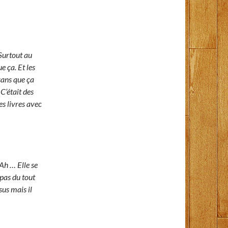
 Surtout au
e ça. Et les
sans que ça
C’était des
des livres avec
Ah … Elle se
 pas du tout
sus mais il