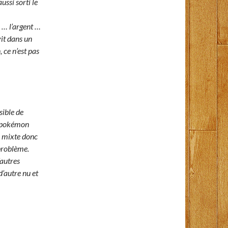
ussi sorti le
h … l’argent …
vit dans un
 ce n’est pas
sible de
ne pokémon
e mixte donc
problème.
’autres
d’autre nu et