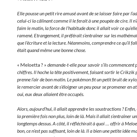
Elle pousse un petit rire amusé avant de se laisser faire par l’a
celui-ci la câlinant comme il le ferait à une poupée de cire. Il n
faim le matin, la force de l’habitude donc il allait voir ce qu’ell
ramené. Etrangement, il préférait s’entraîner sur les mathéma
que l’écriture et la lecture. Néanmoins, comprendre ce qu’il fall
était quand même une bonne chose.
« Meloetta ? »
demande-t-elle pour savoir s’ils commencent p
chiffres. Il hoche la tête positivement, faisant sortir le Crikzik 
prenne l’air de bon matin. Le pokémon fit un petit bruit de xy
le remercier avant de s’éloigner un peu pour se promener en a
oui, eux deux allaient être occupés.
Alors, aujourd’hui, il allait apprendre les soustractions ? Enfin, 
la première fois non plus, loin de là. Mais il allait s’entraîner u
longtemps dessus. A côté, il réfléchirait à quoi … offrir à Melo
bon, ce n’est pas suffisant, loin de là. Il a bien une petite idée ma