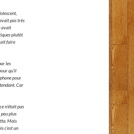
dolescent,
’avait pas très
e avait
tiques plutôt
ait faire
ar les
pour qu’il
lophone pour
ttendant. Car
ce n’était pas
n peu plus
etta. Mais
is c’est un