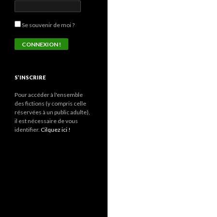
Se souvenir de moi ?
S’INSCRIRE
Pour accéder à l'ensemble
des fictions (y compris celle
réservées à un public adulte),
il est nécessaire de vous
identifier.
Cilquez ici !