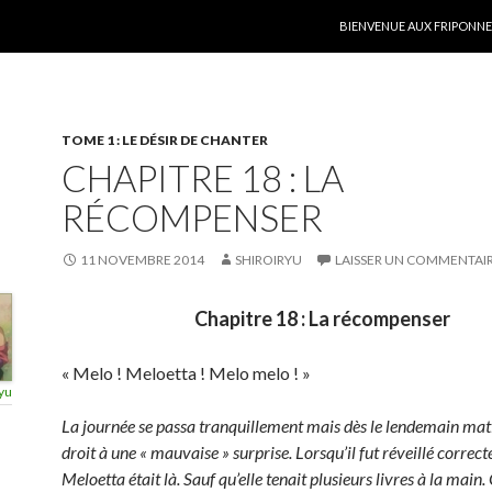
ALLER AU CONTENU
BIENVENUE AUX FRIPONNER
TOME 1 : LE DÉSIR DE CHANTER
CHAPITRE 18 : LA
RÉCOMPENSER
11 NOVEMBRE 2014
SHIROIRYU
LAISSER UN COMMENTAI
Chapitre 18 : La récompenser
« Melo ! Meloetta ! Melo melo ! »
yu
La journée se passa tranquillement mais dès le lendemain matin,
droit à une « mauvaise » surprise. Lorsqu’il fut réveillé correc
Meloetta était là. Sauf qu’elle tenait plusieurs livres à la main.