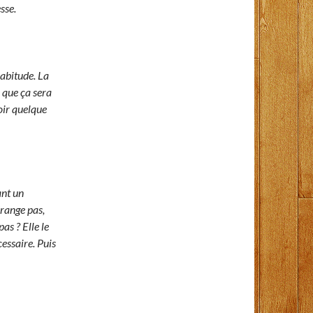
sse.
habitude. La
e que ça sera
voir quelque
ant un
érange pas,
as ? Elle le
essaire. Puis