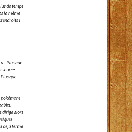
 Plus de temps
dans la même
d’endroits !
rd ! Plus que
a source
 Plus que
es pokémons
habits,
e dirige alors
quelques
 a déjà fermé