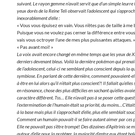
suivant. Le rayon gemme n’avait servit que d’un simple leurre 
yeux dorés de la Reine Teli observait l’adolescent qui s’approch
inexorablement d’elle :
« Vous vous épuisez en vain. Vous n’êtes pas de taille à me 
Puisque vous ne voulez pas cerner la différence entre vous 
vais vous octroyer l’une de mes plus puissantes attaques. 
« Pas avant moi! »
La voix avait encore changé en même temps que les yeux de X
derniers devenant bleus. Voilà la dernière pokémon qui prenait
de l’adolescent, celui-ci ne semblant plus conscient depuis la 
symbiose. En parlant de cette dernière, comment pouvaient-el
à être en lui alors qu’il n’était plus conscient?! Il fallait qu’elles
en résonance, chose des plus difficiles en sachant qu’elles avai
caractère différent. Tss… Elle n’avait pas à se poser cette quest
l’extermination de l’humain était sa priorité, du moins…C’était
à la base mais plus il s’approchait d’elle, plus elle semblait souc
Comment un humain pouvait-il se faire autant aimer par ces
Elle ne pouvait pas s’être trompé! Des dizaines d’Apitrinis se m
autour d’elle pour la protéger, la majorité d’entre eux étant ba