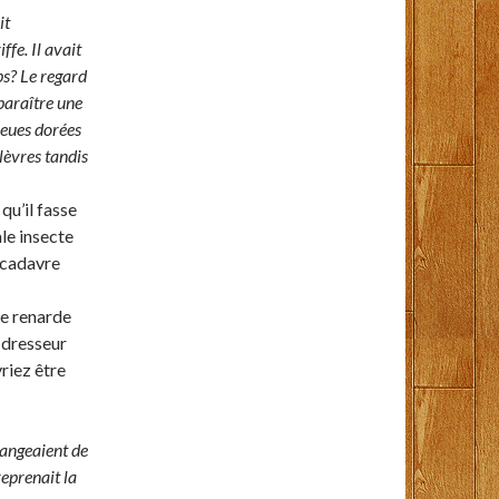
it
ffe. Il avait
ps? Le regard
pparaître une
ueues dorées
lèvres tandis
qu’il fasse
ale insecte
n cadavre
te renarde
n dresseur
vriez être
hangeaient de
reprenait la