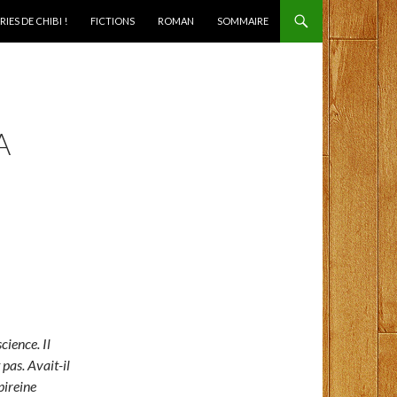
IES DE CHIBI !
FICTIONS
ROMAN
SOMMAIRE
A
cience. Il
pas. Avait-il
Apireine