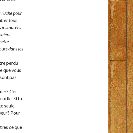
a ruche pour
ntrer tout
s instaurées
naient
 cette
ours dans les
être perdu
ce que vous
 sont pas
quer? Cet
utile. Si tu
te seule.
sseur? Pour
tres ce que