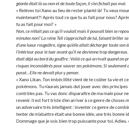
géante était là ou non et de toute façon, il s’en fichait pas mal.
« Relèves toi Xano au lieu de rester planté là! Tu veux mour
maintenant?! Après tout ce que tu as fait pour nous? Aprè
tu as fait pour moi? »
Non, ce n’était pas ce qu’il voulait mais il pouvait bien se repo
minutes non? La reine Teli s’approchait de lui, faisant briller sa 
d’une lueur rougeâtre, signe qu’elle allait décharger toute son é
l’intérieur pour le tuer avant qu’il ne devienne trop dangereux
était déjà au bord du gouffre : Voilà ce qui arrivait quand on p
risques inconsidérés pour sauver ses pokémons. Si seulement d
passé…Elle ne devait plus y penser.
« Xano Likan. Ton imbécillité vient de te coûter ta vie et ce
pokémons. Tu n’aurais jamais dut jouer avec des principes 
contrôles pas. Tu vas donc disparaître de ma main pour ne
revenir. Il est fort triste d’en arriver à ce genre de choses m
un adversaire très intelligent : Inventer ce genre de comb
tenter de m’abattre était une bonne idée, une très bonne i
Dommage que je sois bien trop puissante pour toi. Adieu. 