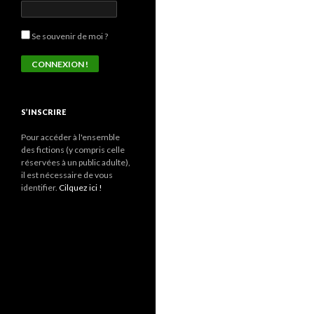
Se souvenir de moi ?
S’INSCRIRE
Pour accéder à l'ensemble
des fictions (y compris celle
réservées à un public adulte),
il est nécessaire de vous
identifier.
Cilquez ici !