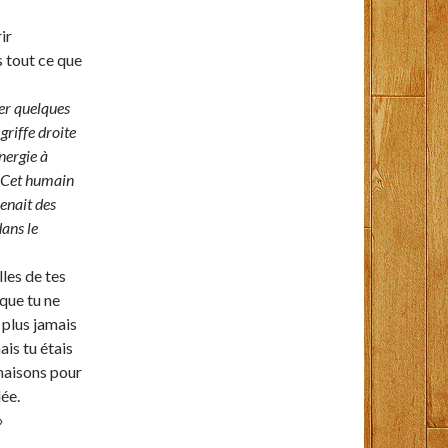
ir
s tout ce que
ser quelques
griffe droite
nergie à
. Cet humain
renait des
ans le
lles de tes
que tu ne
 plus jamais
ais tu étais
inaisons pour
dée.
»