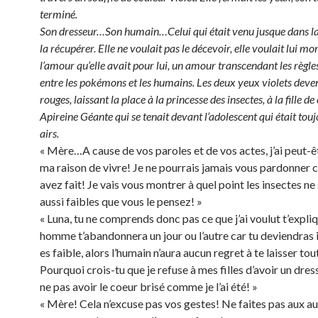
terminé.
Son dresseur…Son humain…Celui qui était venu jusque dans l
la récupérer. Elle ne voulait pas le décevoir, elle voulait lui mo
l’amour qu’elle avait pour lui, un amour transcendant les règle
entre les pokémons et les humains. Les deux yeux violets deve
rouges, laissant la place à la princesse des insectes, à la fille de
Apireine Géante qui se tenait devant l’adolescent qui était touj
airs.
« Mère…A cause de vos paroles et de vos actes, j’ai peut-
ma raison de vivre! Je ne pourrais jamais vous pardonner 
avez fait! Je vais vous montrer à quel point les insectes ne
aussi faibles que vous le pensez! »
« Luna, tu ne comprends donc pas ce que j’ai voulut t’expli
homme t’abandonnera un jour ou l’autre car tu deviendras in
es faible, alors l’humain n’aura aucun regret à te laisser tou
Pourquoi crois-tu que je refuse à mes filles d’avoir un dre
ne pas avoir le coeur brisé comme je l’ai été! »
« Mère! Cela n’excuse pas vos gestes! Ne faites pas aux au