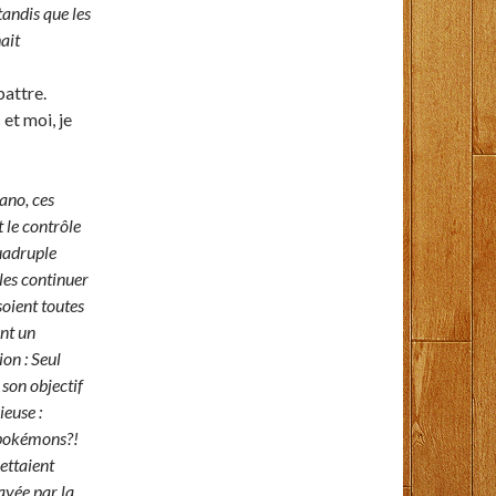
tandis que les
ait
battre.
et moi, je
»
ano, ces
 le contrôle
quadruple
les continuer
 soient toutes
ent un
ion : Seul
 son objectif
ieuse :
 pokémons?!
ettaient
layée par la