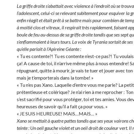
La griffe droite s’abattait avec violence à l’endroit où se trouva
l’adolescent, celui-ci se relevant subitement pour esquiver la gri
enfin réagit et était prêt à se battre mais pour combien de tem
à moitié clos et vitreux, il respirait très rapidement, faisant a
boule de feu au-dessus de sa griffe droite tandis que ses sept q
s’enflammaient à leurs tours. La voix de Tyrania sortait de ses 
qu’elle parlait à l’Apireine Géante :
« Tu es contente?! Tu es contente n’est-ce pas?! Tu voulais 
ça! A cause de toi, il n’arrive même plus à nous entendre! S
répugnant, quitte à mourir, je vais te tuer et jouer avec to
mais je t’emporterais dans la tombe! »
« Tu n’es pas Xano. Laquelle d’entre vous me parle? La peti
prétentieuse et colérique? Je n’ai rien à me reprocher : To
s’est sacrifié pour vous protéger, toi et tes amies. Vous de
heureuses de savoir qu’il a fait ça pour vous. »
« JE SUIS HEUREUSE! MAIS…MAIS… »
Xano se mettait à quatre pattes tandis que ses yeux vairons c
teinte : Un oeil gauche violet et un oeil droit de couleur vert. Il 