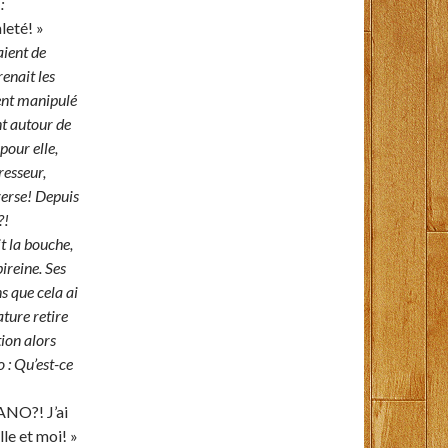
:
leté! »
aient de
renait les
cent manipulé
nt autour de
pour elle,
resseur,
nverse! Depuis
?!
t la bouche,
ireine. Ses
ns que cela ai
ature retire
tion alors
o : Qu’est-ce
NO?! J’ai
le et moi! »