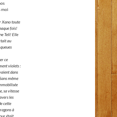
nos
s moi
er Xano toute
chaque fois!
e Teli! Elle
tait au
 queues
ner ce
ent violets :
oyaient dans
t. Sans même
 immobilisée
e, sa vitesse
avers les
e cette
dragons à
our était