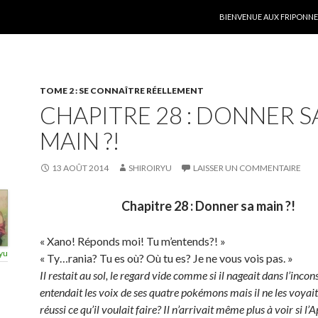
ALLER AU CONTENU
BIENVENUE AUX FRIPONNER
TOME 2 : SE CONNAÎTRE RÉELLEMENT
CHAPITRE 28 : DONNER S
MAIN ?!
13 AOÛT 2014
SHIROIRYU
LAISSER UN COMMENTAIRE
Chapitre 28 : Donner sa main ?!
« Xano! Réponds moi! Tu m’entends?! »
yu
« Ty…rania? Tu es où? Où tu es? Je ne vous vois pas. »
Il restait au sol, le regard vide comme si il nageait dans l’incons
entendait les voix de ses quatre pokémons mais il ne les voyait 
réussi ce qu’il voulait faire? Il n’arrivait même plus à voir si l’