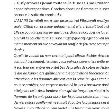
« Tu n’y arriveras jamais toute seule, tu ne sais pas utiliser 
capacités respectives. Craches donc une flamme et laisse
prendre la suite du combat! »
JAMAIS! Ce n’était pas à elles de se battre! Elle devait protég
seule! C’était son dresseur uniquement à elle! Il faisait tout à 
Elle ne pouvait pas laisser quelqu’un d’autre s’occuper de la rein
ouvrait la bouche tandis qu’une magnifique déflagration en sor
même moment où elle envoyait un souffle de feu avec ses sept
dorées.
Qu’elle le voulait ou non, ce n’était pas à elle de décider de me
combat! Lentement, les deux yeux vairons devenaient entièrem
A son tour de rentrer en piste! Ses deux ailes de coton se dépl
le dos de Xano alors qu’elle prenait le contrôle de l’adolescen
attendre que les flammes allèrent vers la reine Teli qui s’était
pour se protéger, son corps se mettait à briller d’une lueur doré
atteignant celle de la lumière alors qu’elle fonçait en piqué à tr
flammes de Tyrania pour absorber la puissance des flammes d
dernière alors qu’elle-même faisait s’abattre la puissance des 
travers un souffle de couleur violet. Elle fermait les yeux, son t