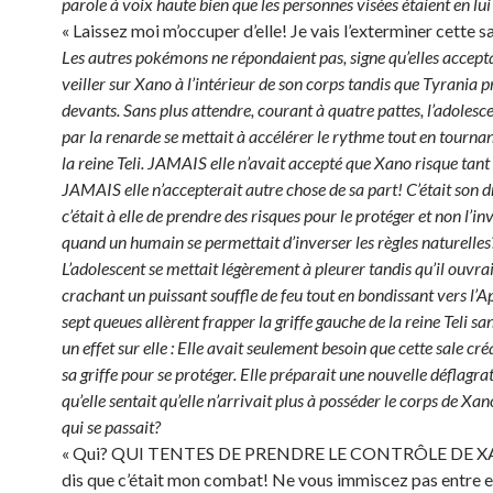
parole à voix haute bien que les personnes visées étaient en lui 
« Laissez moi m’occuper d’elle! Je vais l’exterminer cette sa
Les autres pokémons ne répondaient pas, signe qu’elles accept
veiller sur Xano à l’intérieur de son corps tandis que Tyrania p
devants. Sans plus attendre, courant à quatre pattes, l’adoles
par la renarde se mettait à accélérer le rythme tout en tourna
la reine Teli. JAMAIS elle n’avait accepté que Xano risque tant 
JAMAIS elle n’accepterait autre chose de sa part! C’était son d
c’était à elle de prendre des risques pour le protéger et non l’i
quand un humain se permettait d’inverser les règles naturelles
L’adolescent se mettait légèrement à pleurer tandis qu’il ouvrai
crachant un puissant souffle de feu tout en bondissant vers l’Ap
sept queues allèrent frapper la griffe gauche de la reine Teli sa
un effet sur elle : Elle avait seulement besoin que cette sale cré
sa griffe pour se protéger. Elle préparait une nouvelle déflagra
qu’elle sentait qu’elle n’arrivait plus à posséder le corps de Xan
qui se passait?
« Qui? QUI TENTES DE PRENDRE LE CONTRÔLE DE XA
dis que c’était mon combat! Ne vous immiscez pas entre el