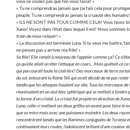
vous ne voulez pas que l’on vous fasse! »
« Tu ne comprendras jamais que j’ai fais cela pour protég
peuple. Tu ne comprendras jamais la cruauté des humains!
« ILS NE SONT PAS TOUS COMME CELA! Vous l’avez bie
Xano! Voyez dans l’état dans lequel il est! Nous sommes t
train de nous relayer! »
« La discussion est terminée Luna. Si tu veux me battre, fa
ne penses pas y arriver ma fille! »
Sa fille? Elle venait à nouveau de l’appeler comme ça? Ce n’éta
ça qu’elle allait arrêter l’attaque en cours…Mais qu’était-ce c
qui parcourait toute la clairière? Des morceaux de terre sorta
du sol, entourant la Reine Teli qui avait décidé de ne pas rester
tandis que les attaques fusaient sur elle. Tous les morceaux de 
réunissaient en un seul bloc sphérique qui se mettait à fondre
la forme d’un cristal. Le cristal fut projeté en direction de Xan
Luna, celle-ci mettant ses deux griffes en avant pour faire le
que sa mère mais avec une puissance moindre. Les deux rayon
rencontrèrent tandis que les flammes conjuguées de Tyrania e
continuaient leurs routes, l’adolescent brillant d’une couleur do