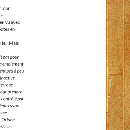
er mon
 »
n vu avec
outes en
is le…Mais
it pas pour
e tremblement
ient peu à peu
 inactive
terre se
 pour prendre
o contrôlé par
 même rayon
s se
t Oriane
rée les