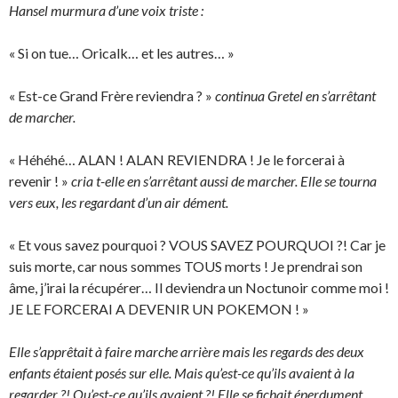
Hansel murmura d’une voix triste :
« Si on tue… Oricalk… et les autres… »
« Est-ce Grand Frère reviendra ? »
continua Gretel en s’arrêtant
de marcher.
« Héhéhé… ALAN ! ALAN REVIENDRA ! Je le forcerai à
revenir ! »
cria t-elle en s’arrêtant aussi de marcher. Elle se tourna
vers eux, les regardant d’un air dément.
« Et vous savez pourquoi ? VOUS SAVEZ POURQUOI ?! Car je
suis morte, car nous sommes TOUS morts ! Je prendrai son
âme, j’irai la récupérer… Il deviendra un Noctunoir comme moi !
JE LE FORCERAI A DEVENIR UN POKEMON ! »
Elle s’apprêtait à faire marche arrière mais les regards des deux
enfants étaient posés sur elle. Mais qu’est-ce qu’ils avaient à la
regarder ?! Qu’est-ce qu’ils avaient ?! Elle se fichait éperdument