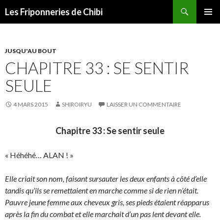
Recherche
Les Friponneries de Chibi
ALLER
MENU
AU
PRINCI
CONTENU
JUSQU'AU BOUT
CHAPITRE 33 : SE SENTIR
SEULE
4 MARS 2015
SHIROIRYU
LAISSER UN COMMENTAIRE
Chapitre 33 : Se sentir seule
« Héhéhé… ALAN ! »
Elle criait son nom, faisant sursauter les deux enfants à côté d’elle
tandis qu’ils se remettaient en marche comme si de rien n’était.
Pauvre jeune femme aux cheveux gris, ses pieds étaient réapparus
après la fin du combat et elle marchait d’un pas lent devant elle.