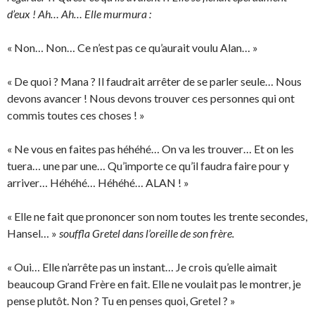
d’eux !
Ah… Ah… Elle murmura :
« Non… Non… Ce n’est pas ce qu’aurait voulu Alan… »
« De quoi ? Mana ? Il faudrait arrêter de se parler seule… Nous
devons avancer ! Nous devons trouver ces personnes qui ont
commis toutes ces choses ! »
« Ne vous en faites pas héhéhé… On va les trouver… Et on les
tuera… une par une… Qu’importe ce qu’il faudra faire pour y
arriver… Héhéhé… Héhéhé… ALAN ! »
« Elle ne fait que prononcer son nom toutes les trente secondes,
Hansel… »
souffla Gretel dans l’oreille de son frère.
« Oui… Elle n’arrête pas un instant… Je crois qu’elle aimait
beaucoup Grand Frère en fait. Elle ne voulait pas le montrer, je
pense plutôt. Non ? Tu en penses quoi, Gretel ? »