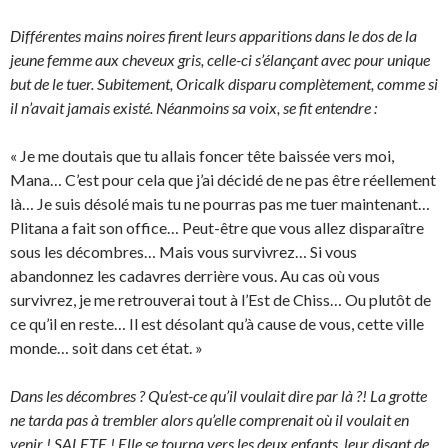
Différentes mains noires firent leurs apparitions dans le dos de la
jeune femme aux cheveux gris, celle-ci s’élançant avec pour unique
but de le tuer. Subitement, Oricalk disparu complètement, comme si
il n’avait jamais existé. Néanmoins sa voix, se fit entendre :
« Je me doutais que tu allais foncer tête baissée vers moi,
Mana… C’est pour cela que j’ai décidé de ne pas être réellement
là… Je suis désolé mais tu ne pourras pas me tuer maintenant…
Plitana a fait son office… Peut-être que vous allez disparaître
sous les décombres… Mais vous survivrez… Si vous
abandonnez les cadavres derrière vous. Au cas où vous
survivrez, je me retrouverai tout à l’Est de Chiss… Ou plutôt de
ce qu’il en reste… Il est désolant qu’à cause de vous, cette ville
monde… soit dans cet état. »
Dans les décombres ? Qu’est-ce qu’il voulait dire par là ?! La grotte
ne tarda pas à trembler alors qu’elle comprenait où il voulait en
venir ! SALETE ! Elle se tourna vers les deux enfants, leur disant de