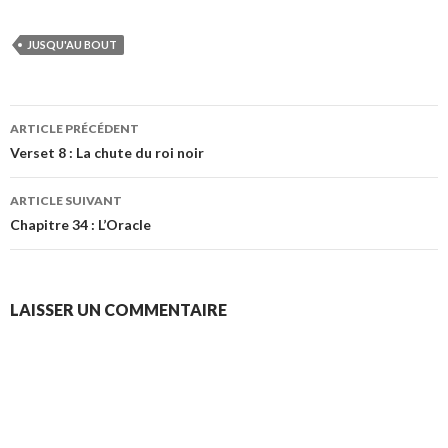
JUSQU'AU BOUT
Navigation
ARTICLE PRÉCÉDENT
des
Verset 8 : La chute du roi noir
articles
ARTICLE SUIVANT
Chapitre 34 : L’Oracle
LAISSER UN COMMENTAIRE