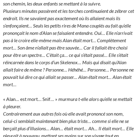
son chemin, les deux enfants se mettant à la suivre.
Plusieurs minutes passèrent et les torches continuaient de zébrer cet
endroit. Ils ne savaient pas exactement où ils allaient mais ils
s’enfonçaient… Seuls les petits rires de Mana couplés au fait qu’elle
prononçait le nom d’Alan se faisaient entendre. Oui… Elle n’arrivait
pas à le croire elle-même mais Alan était mort… Complètement
mort… Son âme n’allait pas être sauvée… Car il fallait être choisi
pour être un spectre… C’était ça… ce qui s’était passé… Elle s’était
réincarnée dans le corps d’un Skelenox… Mais qui disait qu’Alan
allait faire de même ? Personne… Héhéhé… Personne… Personne ne
pouvait lui dire ce qui allait se passer… Alan était mort… Alan était
mort…
« Alan… est mort… Snif… »
murmura t-elle alors qu’elle se mettait
à pleurer.
Contrairement aux autres fois où elle avait prononcé son nom,
celui-ci semblait maintenant bien plus triste… comme si elle ne se
berçait plus d’illusions… Alan… était mort… Ah… Il était mort… Elle
pleurait à nouveau, mettant ses mains sur son visage tout en