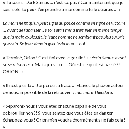
« Tu souris, Dark Samus … n’est-ce pas ? Car maintenant que je
suis isolé, tu peux t’en prendre à moi comme tu le désirais … »
La main ne fit qu’un petit signe du pouce comme en signe de victoire
… avant de l’abaisser. Le sol s’était mis à trembler en même temps
que la main explosait, le jeune homme ne semblant pas plus surpris
que cela. Se jeter dans la gueule du loup … oui …
« Terminé, Orion ! C’est fini avec le gorille ! »
s’écria Samus avant
de se retourner.
« Mais qu’est-ce … Où est-ce qu’il est passé ?!
ORION ! »
« Il n’est plus là … J’ai perdu sa trace … Et avec le phazon autour
de nous, impossible de la retrouver. »
murmura Théodora.
« Séparons-nous ! Vous êtes chacune capable de vous
débrouiller non ?! Si vous sentez que vous êtes en danger,
échappez-vous ! Orion m’en voudra énormément si je fais cela !
»