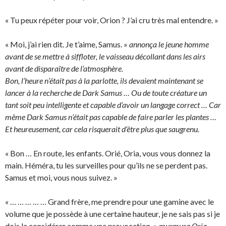
« Tu peux répéter pour voir, Orion ? J’ai cru très mal entendre. »
« Moi, j’ai rien dit. Je t’aime, Samus. »
annonça le jeune homme
avant de se mettre à siffloter, le vaisseau décollant dans les airs
avant de disparaître de l’atmosphère.
Bon, l’heure n’était pas à la parlotte, ils devaient maintenant se
lancer à la recherche de Dark Samus … Ou de toute créature un
tant soit peu intelligente et capable d’avoir un langage correct … Car
même Dark Samus n’était pas capable de faire parler les plantes …
Et heureusement, car cela risquerait d’être plus que saugrenu.
« Bon … En route, les enfants. Orié, Oria, vous vous donnez la
main. Héméra, tu les surveilles pour qu’ils ne se perdent pas.
Samus et moi, vous nous suivez. »
« … … … … … Grand frère, me prendre pour une gamine avec le
volume que je possède à une certaine hauteur, je ne sais pas si je
dois le considérer comme une provocation. »
murmura Oria