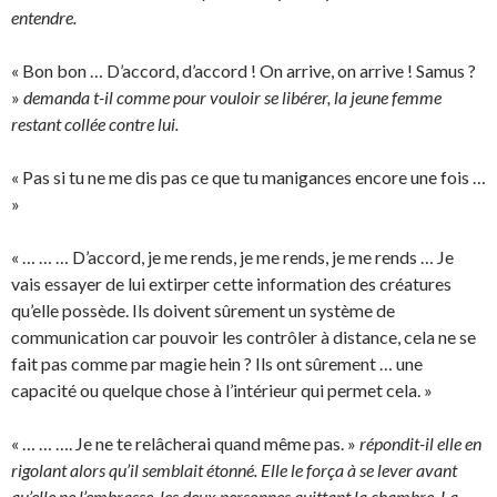
entendre.
« Bon bon … D’accord, d’accord ! On arrive, on arrive ! Samus ?
»
demanda t-il comme pour vouloir se libérer, la jeune femme
restant collée contre lui.
« Pas si tu ne me dis pas ce que tu manigances encore une fois …
»
« … … … D’accord, je me rends, je me rends, je me rends … Je
vais essayer de lui extirper cette information des créatures
qu’elle possède. Ils doivent sûrement un système de
communication car pouvoir les contrôler à distance, cela ne se
fait pas comme par magie hein ? Ils ont sûrement … une
capacité ou quelque chose à l’intérieur qui permet cela. »
« … … …. Je ne te relâcherai quand même pas. »
répondit-il elle en
rigolant alors qu’il semblait étonné. Elle le força à se lever avant
qu’elle ne l’embrasse, les deux personnes quittant la chambre. La