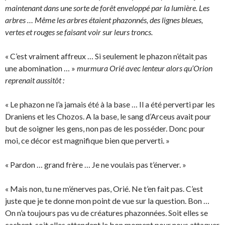
maintenant dans une sorte de forêt enveloppé par la lumière. Les
arbres … Même les arbres étaient phazonnés, des lignes bleues,
vertes et rouges se faisant voir sur leurs troncs.
« C’est vraiment affreux … Si seulement le phazon n’était pas
une abomination … »
murmura Orié avec lenteur alors qu’Orion
reprenait aussitôt :
« Le phazon ne l’a jamais été à la base … Il a été perverti par les
Draniens et les Chozos. A la base, le sang d’Arceus avait pour
but de soigner les gens, non pas de les posséder. Donc pour
moi, ce décor est magnifique bien que perverti. »
« Pardon … grand frère … Je ne voulais pas t’énerver. »
« Mais non, tu ne m’énerves pas, Orié. Ne t’en fait pas. C’est
juste que je te donne mon point de vue sur la question. Bon …
On n’a toujours pas vu de créatures phazonnées. Soit elles se
cachent, soit elles attendent le bon moment pour nous attaquer