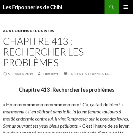
Recherche
Les Friponneries de Chibi
ALLER
MENU
AU
PRINCI
CONTENU
AUX CONFINS DE L'UNIVERS
CHAPITRE 413 :
RECHERCHER LES
PROBLÈMES
9 FÉVRIER 2015
SHIROIRYU
LAISSER UN COMMENTAIRE
Chapitre 413 : Rechercher les problèmes
« Hmmmmmmmmmmmmmmmmmm ! Ca, ça fait du bien ! »
marmonna t-il en s’étirant dans le lit, la jeune femme toujours à
moitié endormie contre lui. Il vint l’embrasser sur le bout des lèvres,
Samus ouvrant ses yeux bleus pétillants.
« C’est l’heure de se lever.
Noxis a annoncé que nous sommes aux abords d’une planète