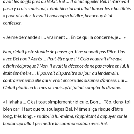
avait les doigts près du Vokit. Bel … Il allait appeler Bel. Il n’arrivait
pas à y croire mais oui, c’était bien lui qui allait lancer les « hostilités
» pour discuter. Il avait beaucoup à lui dire, beaucoup à lui
confesser.
« Je me demande si … vraiment … En ce qui la concerne, je … »
Non, c’était juste stupide de penser ça. Il ne pouvait pas l’être. Pas
avec Bel non ? Après … Peut-être que si ? Cela voudrait dire que
c’était réciproque ? Non. Il avait la décence de ne pas croire en lui, il
était éphémère … Il pouvait disparaître du jour au lendemain,
contrairement à elle qui vivrait encore des dizaines d’années. Lui …
C’était plutôt en termes de mois qu’il fallait compter la dizaine.
« Hahaha … C’est tout simplement ridicule. Bon … Téo, tiens-toi
bien car il faut que tu soulages Bel. Même si ça risque d’être
long, très long. »
se dit-il à lui-même, s’apprêtant à appuyer sur le
bouton qui allait permettre la communication avec Bel.