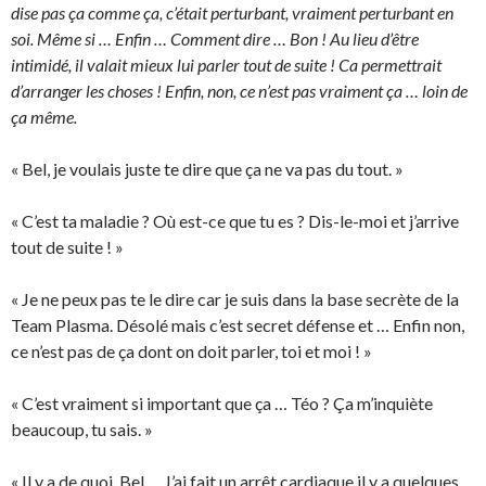
dise pas ça comme ça, c’était perturbant, vraiment perturbant en
soi. Même si … Enfin … Comment dire … Bon ! Au lieu d’être
intimidé, il valait mieux lui parler tout de suite ! Ca permettrait
d’arranger les choses ! Enfin, non, ce n’est pas vraiment ça … loin de
ça même.
« Bel, je voulais juste te dire que ça ne va pas du tout. »
« C’est ta maladie ? Où est-ce que tu es ? Dis-le-moi et j’arrive
tout de suite ! »
« Je ne peux pas te le dire car je suis dans la base secrète de la
Team Plasma. Désolé mais c’est secret défense et … Enfin non,
ce n’est pas de ça dont on doit parler, toi et moi ! »
« C’est vraiment si important que ça … Téo ? Ça m’inquiète
beaucoup, tu sais. »
« Il y a de quoi. Bel … J’ai fait un arrêt cardiaque il y a quelques