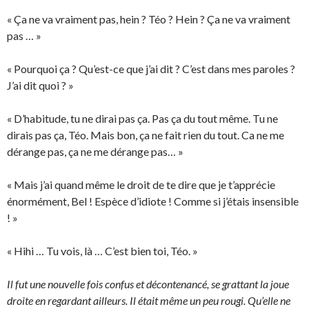
« Ça ne va vraiment pas, hein ? Téo ? Hein ? Ça ne va vraiment
pas … »
« Pourquoi ça ? Qu’est-ce que j’ai dit ? C’est dans mes paroles ?
J’ai dit quoi ? »
« D’habitude, tu ne dirai pas ça. Pas ça du tout même. Tu ne
dirais pas ça, Téo. Mais bon, ça ne fait rien du tout. Ca ne me
dérange pas, ça ne me dérange pas… »
« Mais j’ai quand même le droit de te dire que je t’apprécie
énormément, Bel ! Espèce d’idiote ! Comme si j’étais insensible
! »
« Hihi … Tu vois, là … C’est bien toi, Téo. »
Il fut une nouvelle fois confus et décontenancé, se grattant la joue
droite en regardant ailleurs. Il était même un peu rougi. Qu’elle ne