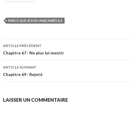
PARCE QUE JE SUIS UN(E) IMBÉCILE
Navigation
ARTICLE PRÉCÉDENT
des
Chapitre 67 : Ne plus lui mentir
articles
ARTICLE SUIVANT
Chapitre 69 : Rejeté
LAISSER UN COMMENTAIRE