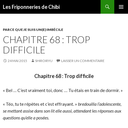
Recherche
Les Friponneries de Chibi
ALLER
MENU
AU
PRINCI
CONTENU
PARCE QUE JE SUIS UN(E) IMBÉCILE
CHAPITRE 68 : TROP
DIFFICILE
24 MAI 2015
SHIROIRYU
LAISSER UN COMMENTAIRE
Chapitre 68 : Trop difficile
« Bel … C’est vraiment toi, donc … Tu étais en train de dormir. »
« Téo, tu te répètes et c’est effrayant. »
bredouilla l’adolescente,
se mettant assise dans son lit elle aussi, attendant les réponses aux
questions qu’elle a posées.