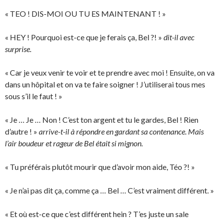
« TEO ! DIS-MOI OU TU ES MAINTENANT ! »
« HEY ! Pourquoi est-ce que je ferais ça, Bel ?! »
dit-il avec
surprise.
« Car je veux venir te voir et te prendre avec moi ! Ensuite, on va
dans un hôpital et on va te faire soigner ! J’utiliserai tous mes
sous s’il le faut ! »
« Je … Je … Non ! C’est ton argent et tu le gardes, Bel ! Rien
d’autre ! »
arrive-t-il à répondre en gardant sa contenance. Mais
l’air boudeur et rageur de Bel était si mignon.
« Tu préférais plutôt mourir que d’avoir mon aide, Téo ?! »
« Je n’ai pas dit ça, comme ça … Bel … C’est vraiment différent. »
« Et où est-ce que c’est différent hein ? T’es juste un sale