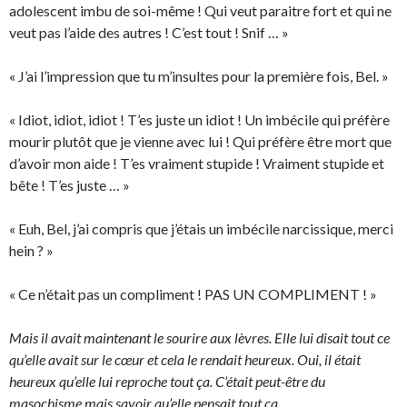
adolescent imbu de soi-même ! Qui veut paraitre fort et qui ne
veut pas l’aide des autres ! C’est tout ! Snif … »
« J’ai l’impression que tu m’insultes pour la première fois, Bel. »
« Idiot, idiot, idiot ! T’es juste un idiot ! Un imbécile qui préfère
mourir plutôt que je vienne avec lui ! Qui préfère être mort que
d’avoir mon aide ! T’es vraiment stupide ! Vraiment stupide et
bête ! T’es juste … »
« Euh, Bel, j’ai compris que j’étais un imbécile narcissique, merci
hein ? »
« Ce n’était pas un compliment ! PAS UN COMPLIMENT ! »
Mais il avait maintenant le sourire aux lèvres. Elle lui disait tout ce
qu’elle avait sur le cœur et cela le rendait heureux. Oui, il était
heureux qu’elle lui reproche tout ça. C’était peut-être du
masochisme mais savoir qu’elle pensait tout ça.