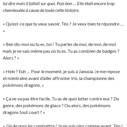
lui dire mais il fallait sur quoi. Puis bon … Elle était encore trop
chamboulée à cause de toute cette histoire.
« Qu’est-ce que tu veux savoir, Téo ? Je veux bien te répondre …
»
« Ben dis-moi où tu es, toi ! Tu parles de moi, de moi, de moi
mais je ne sais même pas où tu es. Tu as combien de badges ?
Alors ? »
« Hein ? Euh … Pour le moment, je suis à Janusia. Je me repose
et m’entraîne avant d’aller affronter Iris, la championne des
pokémons dragons. »
« Ça ne va pas être facile. Tu as de quoi lutter contre eux ? Du
genre, des pokémons de glace ? Ou alors, des pokémons
dragons tout court ? »
« J’ai de quoi les combattre ! Je ne suis plus comme avant, Téo !