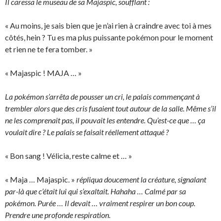
Il caressa le museau de sa Majaspic, soufflant :
« Au moins, je sais bien que je n’ai rien à craindre avec toi à mes
côtés, hein ? Tu es ma plus puissante pokémon pour le moment
et rien ne te fera tomber. »
« Majaspic ! MAJA … »
La pokémon s’arrêta de pousser un cri, le palais commençant à
trembler alors que des cris fusaient tout autour de la salle. Même s’il
ne les comprenait pas, il pouvait les entendre. Qu’est-ce que … ça
voulait dire ? Le palais se faisait réellement attaqué ?
« Bon sang ! Vélicia, reste calme et … »
« Maja … Majaspic. »
répliqua doucement la créature, signalant
par-là que c’était lui qui s’exaltait. Hahaha … Calmé par sa
pokémon. Purée … Il devait … vraiment respirer un bon coup.
Prendre une profonde respiration.