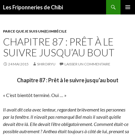
Recherche
Les Friponneries de Chibi
ALLER
MENU
AU
PRINCI
CONTENU
PARCE QUE JE SUIS UN(E) IMBÉCILE
CHAPITRE 87 : PRÊT À LE
SUIVRE JUSQU’AU BOUT
24 MAI 2015
SHIROIRYU
LAISSER UN COMMENTAIRE
Chapitre 87 : Prêt à le suivre jusqu’au bout
« C’est bientôt terminé. Oui … »
Il avait dit cela avec lenteur, regardant brièvement les personnes
par la fenêtre. Il n’avait pas remarqué Bel mais il savait qu’elle
devait être là. Elle devait l’être obligatoirement. Comment était-ce
possible autrement ? Anthea était toujours à côté de lui, prenant sa