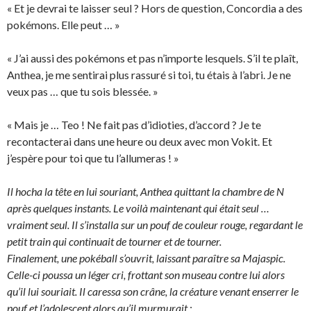
« Et je devrai te laisser seul ? Hors de question, Concordia a des
pokémons. Elle peut … »
« J’ai aussi des pokémons et pas n’importe lesquels. S’il te plaît,
Anthea, je me sentirai plus rassuré si toi, tu étais à l’abri. Je ne
veux pas … que tu sois blessée. »
« Mais je … Teo ! Ne fait pas d’idioties, d’accord ? Je te
recontacterai dans une heure ou deux avec mon Vokit. Et
j’espère pour toi que tu l’allumeras ! »
Il hocha la tête en lui souriant, Anthea quittant la chambre de N
après quelques instants. Le voilà maintenant qui était seul …
vraiment seul. Il s’installa sur un pouf de couleur rouge, regardant le
petit train qui continuait de tourner et de tourner.
Finalement, une pokéball s’ouvrit, laissant paraître sa Majaspic.
Celle-ci poussa un léger cri, frottant son museau contre lui alors
qu’il lui souriait. Il caressa son crâne, la créature venant enserrer le
pouf et l’adolescent alors qu’il murmurait :