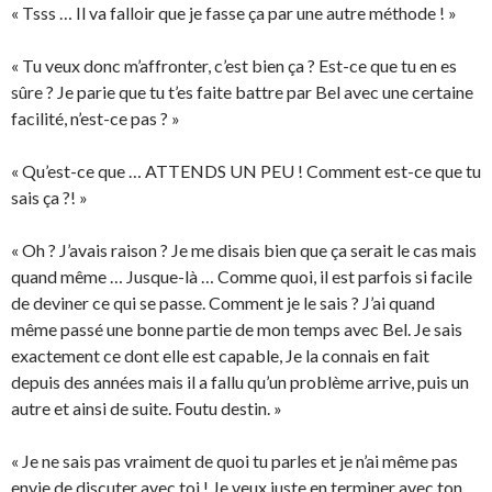
« Tsss … Il va falloir que je fasse ça par une autre méthode ! »
« Tu veux donc m’affronter, c’est bien ça ? Est-ce que tu en es
sûre ? Je parie que tu t’es faite battre par Bel avec une certaine
facilité, n’est-ce pas ? »
« Qu’est-ce que … ATTENDS UN PEU ! Comment est-ce que tu
sais ça ?! »
« Oh ? J’avais raison ? Je me disais bien que ça serait le cas mais
quand même … Jusque-là … Comme quoi, il est parfois si facile
de deviner ce qui se passe. Comment je le sais ? J’ai quand
même passé une bonne partie de mon temps avec Bel. Je sais
exactement ce dont elle est capable, Je la connais en fait
depuis des années mais il a fallu qu’un problème arrive, puis un
autre et ainsi de suite. Foutu destin. »
« Je ne sais pas vraiment de quoi tu parles et je n’ai même pas
envie de discuter avec toi ! Je veux juste en terminer avec ton