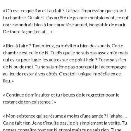
« Où est-ce que l’on est au fait ? J’ai pas l’impression que ça soit
ta chambre. Ou alors, t’as arrêté de grandir mentalement, ce qui
correspondrait bien à ton caractère actuel, incapable de murir.
De toute façon, j’en ai … »
« Rien à faire ? Tant mieux, ça m’évitera bien des soucis. Cette
chambre est celle de N. Tu dis que je ne suis pas assez mûr mais
qui es-tu pour juger les autres sur ce point hein ? Tu ne sais rien
de N ou de moi. Tu ne sais même pas pourquoi je l’accompagne
au lieu de rester à vos côtés. C’est toi l’unique imbécile en ce
lieu. »
« Continue de m’insulter et tu risques de le regretter pour le
restant de ton existence ! »
« Mon existence qui se résume à moins d’une année ? Hahaha …
Ca ne fait rien. Je ne t’insulte pas, je dis simplement la vérité. Tu
penses connaître tout sur N et moi mais tu ne sais rien. Tu ne