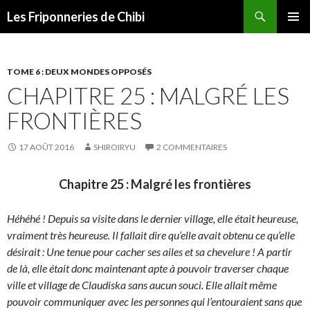
Recherche
Les Friponneries de Chibi
ALLER
MENU
AU
PRINCI
CONTENU
TOME 6 : DEUX MONDES OPPOSÉS
CHAPITRE 25 : MALGRÉ LES
FRONTIÈRES
17 AOÛT 2016
SHIROIRYU
2 COMMENTAIRES
Chapitre 25 : Malgré les frontières
Héhéhé ! Depuis sa visite dans le dernier village, elle était heureuse,
vraiment très heureuse. Il fallait dire qu’elle avait obtenu ce qu’elle
désirait : Une tenue pour cacher ses ailes et sa chevelure ! A partir
de là, elle était donc maintenant apte à pouvoir traverser chaque
ville et village de Claudiska sans aucun souci. Elle allait même
pouvoir communiquer avec les personnes qui l’entouraient sans que