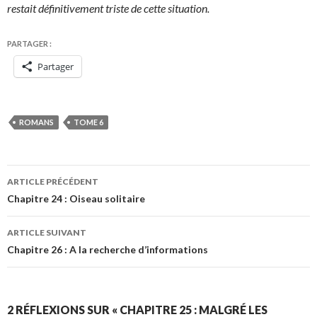
restait définitivement triste de cette situation.
PARTAGER :
Partager
ROMANS
TOME 6
Navigation
ARTICLE PRÉCÉDENT
des
Chapitre 24 : Oiseau solitaire
articles
ARTICLE SUIVANT
Chapitre 26 : A la recherche d’informations
2 RÉFLEXIONS SUR « CHAPITRE 25 : MALGRÉ LES