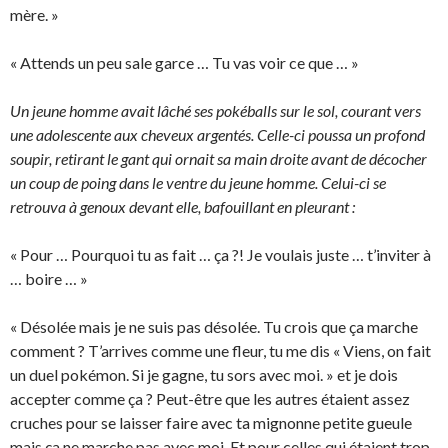
mère. »
« Attends un peu sale garce … Tu vas voir ce que … »
Un jeune homme avait lâché ses pokéballs sur le sol, courant vers
une adolescente aux cheveux argentés. Celle-ci poussa un profond
soupir, retirant le gant qui ornait sa main droite avant de décocher
un coup de poing dans le ventre du jeune homme. Celui-ci se
retrouva à genoux devant elle, bafouillant en pleurant :
« Pour … Pourquoi tu as fait … ça ?! Je voulais juste … t’inviter à
… boire … »
« Désolée mais je ne suis pas désolée. Tu crois que ça marche
comment ? T’arrives comme une fleur, tu me dis « Viens, on fait
un duel pokémon. Si je gagne, tu sors avec moi. » et je dois
accepter comme ça ? Peut-être que les autres étaient assez
cruches pour se laisser faire avec ta mignonne petite gueule
mais ça ne marche pas avec moi. Et pour celles qui étaient trop