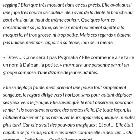
legging ? Bien que très moulant dans ce cas précis. Elle avait aussi
une jupe très courte de couleur bleu avec de la dentelle blanche au
bout ainsi qu’un haut de même couleur. Quelques formes
constituaient sa poitrine, celle-ci n’étant nullement sujette à la
moquerie, ni trop grosse, ni trop petite. Mais ces regards n’étaient
pas uniquement par rapport à sa tenue, loin de là même.
« Dites … Ca ne serait pas Pygmalia ? Elle commence à se faire
un nom à Daiban, la petite. »
murmura une personne parmi un
groupe composé d’une dizaine de jeunes adultes.
Elle se déplaça faiblement, prenant une pause tout simplement
songeuse, le regard dirigé vers l’horizon sans pour autant déplacer
ses yeux vers le groupe. Elle savait qu’elle était observée, pourquoi
le nier ? Ils pouvaient prendre des photos d’elle. De toute façon, ils
n’allaient sûrement plus retrouver leurs appareils quelques minutes
plus tard. Car elle avait des pouvoirs magiques ! Et oui … Elle était
capable de faire disparaître les objets comme elle le désirait … Ou
presque … Enfin bon … Ce n’était pas un souci.