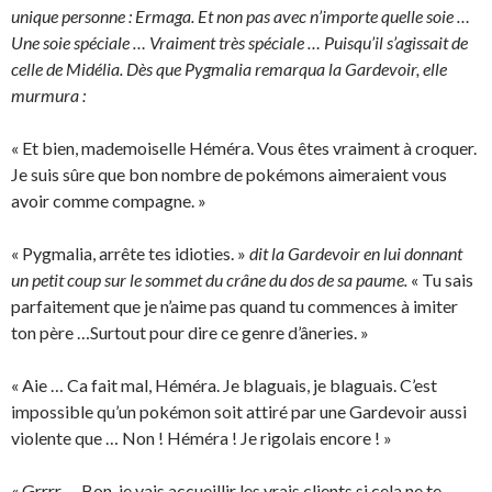
unique personne : Ermaga. Et non pas avec n’importe quelle soie …
Une soie spéciale … Vraiment très spéciale … Puisqu’il s’agissait de
celle de Midélia. Dès que Pygmalia remarqua la Gardevoir, elle
murmura :
« Et bien, mademoiselle Héméra. Vous êtes vraiment à croquer.
Je suis sûre que bon nombre de pokémons aimeraient vous
avoir comme compagne. »
« Pygmalia, arrête tes idioties. »
dit la Gardevoir en lui donnant
un petit coup sur le sommet du crâne du dos de sa paume.
« Tu sais
parfaitement que je n’aime pas quand tu commences à imiter
ton père …Surtout pour dire ce genre d’âneries. »
« Aie … Ca fait mal, Héméra. Je blaguais, je blaguais. C’est
impossible qu’un pokémon soit attiré par une Gardevoir aussi
violente que … Non ! Héméra ! Je rigolais encore ! »
« Grrrr … Bon, je vais accueillir les vrais clients si cela ne te