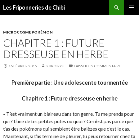
Recherche
Les Friponneries de Chibi
ALLER
MENU
AU
PRINCI
CONTENU
MICROCOSME POKÉMON
CHAPITRE 1 : FUTURE
DRESSEUSE EN HERBE
16 FÉVRIER 2015
SHIROIRYU
LAISSER UN COMMENTAIRE
Première partie : Une adolescente tourmentée
Chapitre 1 : Future dresseuse en herbe
« T’est vraiment un blaireau dans ton genre. Tu me prends pour
qui ? L’une de tes petites putes ou quoi ? Ce n’est pas parce que
t’as des pokémons qui semblent être balèzes que c’est le cas.
Maintenant, si t’as terminé de pleurer, tu peux retourner chez ta