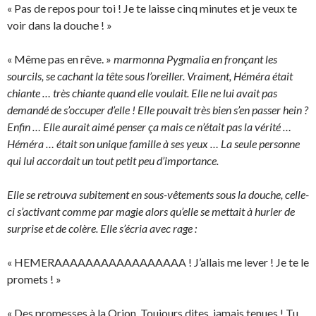
« Pas de repos pour toi ! Je te laisse cinq minutes et je veux te
voir dans la douche ! »
« Même pas en rêve. »
marmonna Pygmalia en fronçant les
sourcils, se cachant la tête sous l’oreiller. Vraiment, Héméra était
chiante … très chiante quand elle voulait. Elle ne lui avait pas
demandé de s’occuper d’elle ! Elle pouvait très bien s’en passer hein ?
Enfin … Elle aurait aimé penser ça mais ce n’était pas la vérité …
Héméra … était son unique famille à ses yeux … La seule personne
qui lui accordait un tout petit peu d’importance.
Elle se retrouva subitement en sous-vêtements sous la douche, celle-
ci s’activant comme par magie alors qu’elle se mettait à hurler de
surprise et de colère. Elle s’écria avec rage :
« HEMERAAAAAAAAAAAAAAAAA ! J’allais me lever ! Je te le
promets ! »
« Des promesses à la Orion. Toujours dites, jamais tenues ! Tu