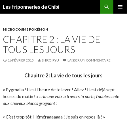
Recherche
Les Friponneries de Chibi
ALLER
MENU
AU
PRINCI
CONTENU
MICROCOSME POKÉMON
CHAPITRE 2 : LA VIE DE
TOUS LES JOURS
16 FÉVRIER 2015
SHIROIRYU
LAISSER UN COMMENTAIRE
Chapitre 2 : La vie de tous les jours
« Pygmalia ! Il est l’heure de te lever ! Allez ! Il est déjà sept
heures du matin ! »
cria une voix à travers la porte, l’adolescente
aux cheveux blancs grognant :
« C’est trop tôt, Héméraaaaaaa ! Je suis en repos là ! »