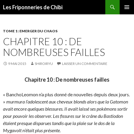
Recherche
Les Friponneries de Chibi
ALLER
MENU
AU
PRINCI
CONTENU
TOME 1 : EMERGER DU CHAOS
CHAPITRE 10 : DE
NOMBREUSES FAILLES
9 MAI 2015
SHIROIRYU
LAISSER UN COMMENTAIRE
Chapitre 10 : De nombreuses failles
« BanchoLeomon n’a plus donné de nouvelles depuis deux jours.
»
murmura l’adolescent aux cheveux blonds alors que la Gatomon
avait encore quelques blessures. Il avait laissé ses pokémons sortir
pour pouvoir les observer. Les fissures sur le crâne du Bastiodon
étaient presque disparues tandis que la plaie sur le dos de la
Mygavolt n’était plus présente.