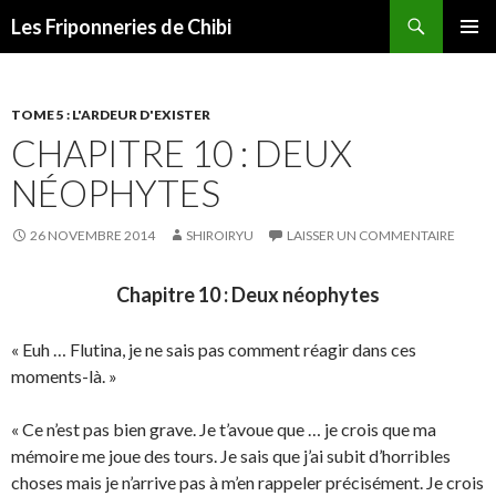
Recherche
Les Friponneries de Chibi
ALLER
MENU
AU
PRINCI
CONTENU
TOME 5 : L'ARDEUR D'EXISTER
CHAPITRE 10 : DEUX
NÉOPHYTES
26 NOVEMBRE 2014
SHIROIRYU
LAISSER UN COMMENTAIRE
Chapitre 10 : Deux néophytes
« Euh … Flutina, je ne sais pas comment réagir dans ces
moments-là. »
« Ce n’est pas bien grave. Je t’avoue que … je crois que ma
mémoire me joue des tours. Je sais que j’ai subit d’horribles
choses mais je n’arrive pas à m’en rappeler précisément. Je crois