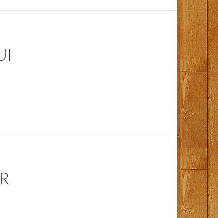
UI
ER