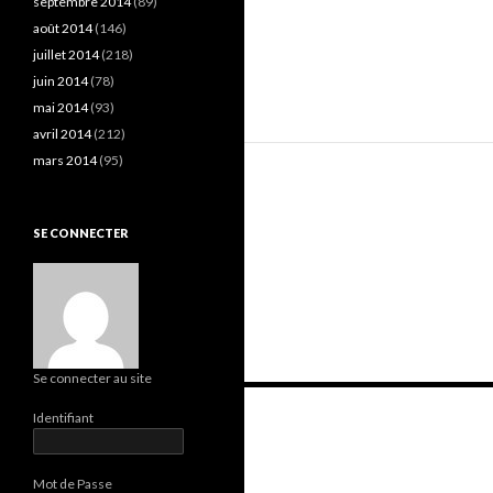
septembre 2014
(89)
août 2014
(146)
juillet 2014
(218)
juin 2014
(78)
mai 2014
(93)
avril 2014
(212)
mars 2014
(95)
SE CONNECTER
Se connecter au site
Navigation
Identifiant
des
articles
Mot de Passe