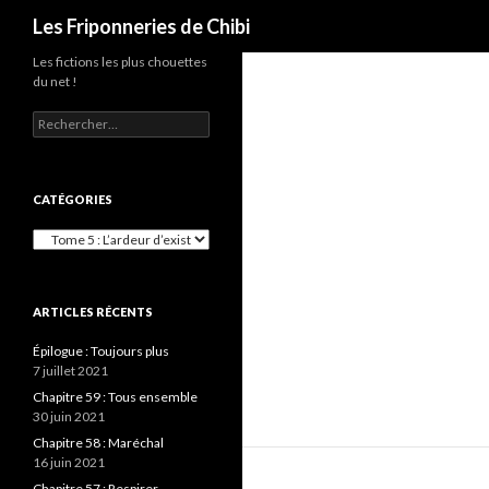
Recherche
Les Friponneries de Chibi
Les fictions les plus chouettes
du net !
Rechercher :
CATÉGORIES
Catégories
ARTICLES RÉCENTS
Épilogue : Toujours plus
7 juillet 2021
Chapitre 59 : Tous ensemble
30 juin 2021
Chapitre 58 : Maréchal
16 juin 2021
Chapitre 57 : Respirer