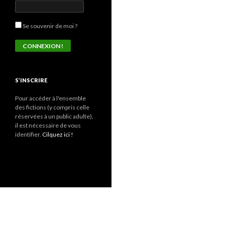
Se souvenir de moi ?
S’INSCRIRE
Pour accéder à l'ensemble
des fictions (y compris celle
réservées à un public adulte),
il est nécessaire de vous
identifier.
Cilquez ici !
Fièrement propulsé par WordPress