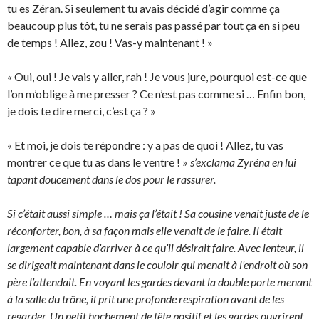
tu es Zéran. Si seulement tu avais décidé d’agir comme ça
beaucoup plus tôt, tu ne serais pas passé par tout ça en si peu
de temps ! Allez, zou ! Vas-y maintenant ! »
« Oui, oui ! Je vais y aller, rah ! Je vous jure, pourquoi est-ce que
l’on m’oblige à me presser ? Ce n’est pas comme si … Enfin bon,
je dois te dire merci, c’est ça ? »
« Et moi, je dois te répondre : y a pas de quoi ! Allez, tu vas
montrer ce que tu as dans le ventre ! »
s’exclama Zyréna en lui
tapant doucement dans le dos pour le rassurer.
Si c’était aussi simple … mais ça l’était ! Sa cousine venait juste de le
réconforter, bon, à sa façon mais elle venait de le faire. Il était
largement capable d’arriver à ce qu’il désirait faire. Avec lenteur, il
se dirigeait maintenant dans le couloir qui menait à l’endroit où son
père l’attendait. En voyant les gardes devant la double porte menant
à la salle du trône, il prit une profonde respiration avant de les
regarder. Un petit hochement de tête positif et les gardes ouvrirent