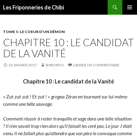
Recherche
Les Friponneries de Chibi
ALLER
MENU
AU
PRINCI
CONTENU
TOME 1 : LE COEUR D'UN DÉMON
CHAPITRE 10 : LE CANDIDAT
DE LA VANITÉ
10 JANVIER 2017
SHIROIRYU
LAISSER UN COMMENTAIRE
Chapitre 10 : Le candidat de la Vanité
« Zut zut zut ! Et zut ! »
grogna Zéran en tournant sur lui-même
comme une bête sauvage.
Comment réussir à rester tranquille et sage dans une telle situation
? Il n’en savait trop rien alors qu’il faisait les cent pas. Le jour J était
venu. Il ne fallait plus qu’attendre que son père le convoque comme