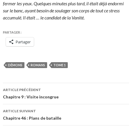
fermer les yeux. Quelques minutes plus tard, il était déjà endormi
sur le banc, ayant besoin de soulager son corps de tout ce stress
accumulé. Il était … le candidat de la Vanité.
PARTAGER :
Partager
DÉMONS
ROMANS
TOME 1
Navigation
ARTICLE PRÉCÉDENT
des
Chapitre 9 : Visite incongrue
articles
ARTICLE SUIVANT
Chapitre 46 : Plans de bataille