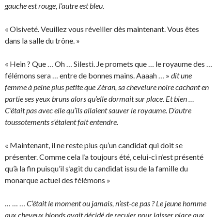
gauche est rouge, l’autre est bleu.
« Oisiveté. Veuillez vous réveiller dès maintenant. Vous êtes
dans la salle du trône. »
« Hein ? Que … Oh … Silesti. Je promets que … le royaume des …
félémons sera … entre de bonnes mains. Aaaah … »
dit une
femme à peine plus petite que Zéran, sa chevelure noire cachant en
partie ses yeux bruns alors qu’elle dormait sur place. Et bien …
C’était pas avec elle qu’ils allaient sauver le royaume. D’autre
toussotements s’étaient fait entendre.
« Maintenant, il ne reste plus qu’un candidat qui doit se
présenter. Comme cela l’a toujours été, celui-ci n’est présenté
qu’à la fin puisqu’il s’agit du candidat issu de la famille du
monarque actuel des félémons »
… … …
C’était le moment ou jamais, n’est-ce pas ? Le jeune homme
aux cheveux blonds avait décidé de reculer pour laisser place aux