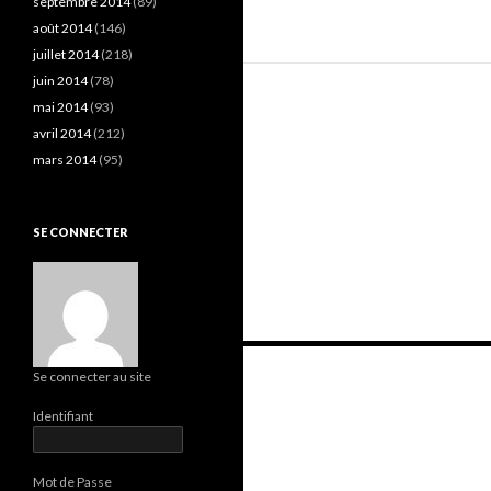
septembre 2014
(89)
août 2014
(146)
juillet 2014
(218)
juin 2014
(78)
mai 2014
(93)
avril 2014
(212)
mars 2014
(95)
SE CONNECTER
Navigation
Se connecter au site
des
Identifiant
articles
Mot de Passe