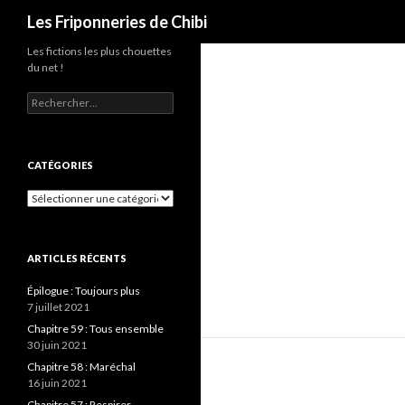
Recherche
Les Friponneries de Chibi
Les fictions les plus chouettes
du net !
Rechercher :
CATÉGORIES
Catégories
ARTICLES RÉCENTS
Épilogue : Toujours plus
7 juillet 2021
Chapitre 59 : Tous ensemble
30 juin 2021
Chapitre 58 : Maréchal
16 juin 2021
Chapitre 57 : Respirer