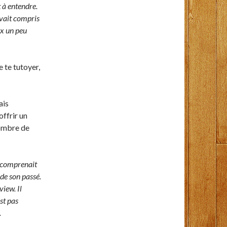
t à entendre.
avait compris
ix un peu
 te tutoyer,
ais
ffrir un
nombre de
ne comprenait
 de son passé.
view. Il
st pas
.