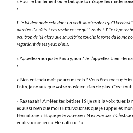
« Pour le bâillement ou le fait que tu m’appelles mademois
»
Elle lui demande cela dans un petit sourire alors qu’il bredouil
paroles. Ce n’était pas vraiment ce qu’il voulait. Elle s’approche
peu trop de lui alors que sa poitrine touche le torse du jeune h
regardant de ses yeux bleus.
« Appelles-moi juste Kastry, non ? Je t’appelles bien Héma
»
« Bien entendu mais pourquoi cela ? Vous êtes ma supérieu
Enfin, je ne suis que votre musicien, rien de plus. C’est tout.
« Raaaaaah ! Arrêtes tes bêtises ! Si je suis la voix, tu es la
es aussi bien que moi ! Et tu voudrais que je t’appelles mon
Hémaltone ? Et que je te vouvoie ? N’est-ce pas ? C’est ce
voulez « môsieur » Hémaltone ? »