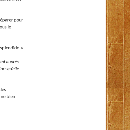
réparer pour
ous le
splendide. »
nant auprès
ors qu’elle
 des
ême bien