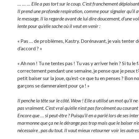
… … …
Elle a pas tort sur le coup. C’est franchement déplaisan
Il prend une profonde respiration, comme pour signaler qu’il 
le message. Il la regarde avant de lui dire doucement, d’une vo
lente pour qu’elle sache où il veut en venir :
« Pas … de problèmes, Kastry. Dorénavant, je vais tenter de
d’accord ? »
« Ah non ! Tu ne tentes pas ! Tu vas y arriver hein ? Si tu le f
correctement pendant une semaine, je pense que je peux t’o
petit baiser sur la joue, qu’est-ce que tu en penses ? Bon 
garçons se damneraient pour ça ! »
Il penche la tête sur le côté. Wow ! Elle a utilisé un mot qu’il 
pas vraiment. C’est vrai qu’elle n’est pas forcément au courant
Encore que … si peut-être ? Puisqu’il en a parlé lors de ses inter
marmonne que ça ne le dérange pas trop mais que le baiser n’e
nécessaire , pas du tout. Il vaut mieux retourner voir les autres