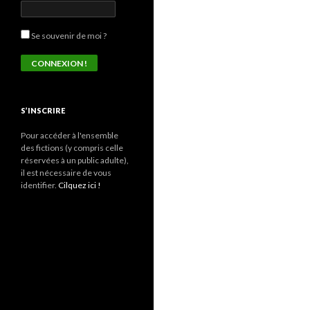
Se souvenir de moi ?
S’INSCRIRE
Pour accéder à l'ensemble
des fictions (y compris celle
réservées à un public adulte),
il est nécessaire de vous
identifier.
Cilquez ici !