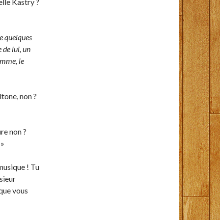
elle Kastry ?
le quelques
 de lui, un
omme, le
ltone, non ?
re non ?
 »
 musique ! Tu
sieur
 que vous