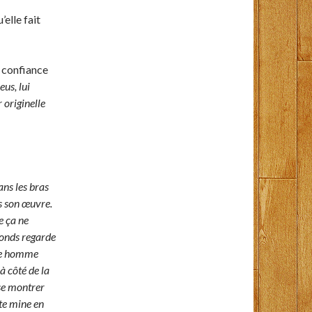
elle fait
s confiance
us, lui
 originelle
ans les bras
s son œuvre.
e ça ne
londs regarde
une homme
à côté de la
 se montrer
ite mine en