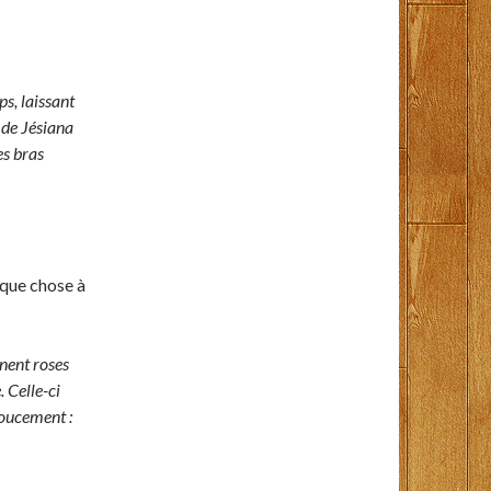
s, laissant
 de Jésiana
es bras
lque chose à
nent roses
. Celle-ci
doucement :