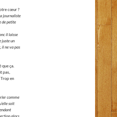
votre cœur ?
a journaliste
 de petite
nc il laisse
e juste un
 il ne va pas
 que ça.
t pas,
 Trop en
 parler comme
elle soit
tendant
rection alors