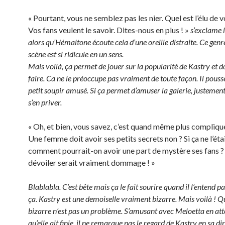
« Pourtant, vous ne semblez pas les nier. Quel est l’élu de 
Vos fans veulent le savoir. Dites-nous en plus ! »
s’exclame l
alors qu’Hémaltone écoute cela d’une oreille distraite. Ce genre
scène est si ridicule en un sens.
Mais voilà, ça permet de jouer sur la popularité de Kastry et do
faire. Ca ne le préoccupe pas vraiment de toute façon. Il pouss
petit soupir amusé. Si ça permet d’amuser la galerie, justement,
s’en priver.
« Oh, et bien, vous savez, c’est quand même plus compliqué
Une femme doit avoir ses petits secrets non ? Si ça ne l’étai
comment pourrait-on avoir une part de mystère ses fans ?
dévoiler serait vraiment dommage ! »
Blablabla. C’est bête mais ça le fait sourire quand il l’entend
ça. Kastry est une demoiselle vraiment bizarre. Mais voilà ! Qu’
bizarre n’est pas un problème. S’amusant avec Meloetta en at
qu’elle ait finie, il ne remarque pas le regard de Kastry en sa di