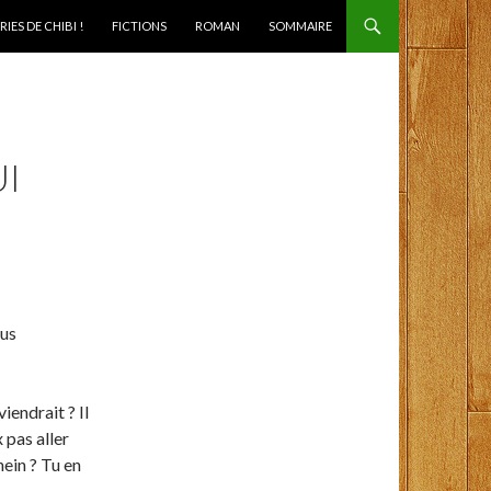
IES DE CHIBI !
FICTIONS
ROMAN
SOMMAIRE
UI
lus
iendrait ? Il
 pas aller
hein ? Tu en