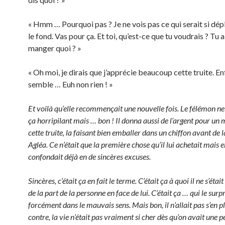
« Hmm … Pourquoi pas ? Je ne vois pas ce qui serait si dép
le fond. Vas pour ça. Et toi, qu’est-ce que tu voudrais ? Tu 
manger quoi ? »
« Oh moi, je dirais que j’apprécie beaucoup cette truite. Enf
semble … Euh non rien ! »
Et voilà qu’elle recommençait une nouvelle fois. Le félémon ne
ça horripilant mais … bon ! Il donna aussi de l’argent pour un
cette truite, la faisant bien emballer dans un chiffon avant de l
Agléa. Ce n’était que la première chose qu’il lui achetait mais el
confondait déjà en de sincères excuses.
Sincères, c’était ça en fait le terme. C’était ça à quoi il ne s’éta
de la part de la personne en face de lui. C’était ça … qui le surp
forcément dans le mauvais sens. Mais bon, il n’allait pas s’en p
contre, la vie n’était pas vraiment si cher dès qu’on avait une 