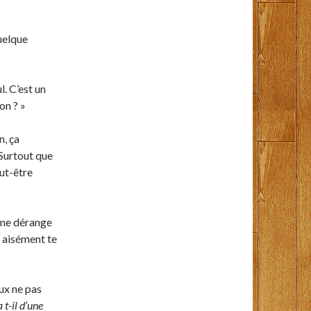
quelque
l. C’est un
on ? »
n, ça
 Surtout que
eut-être
 me dérange
s aisément te
eux ne pas
t-il d’une