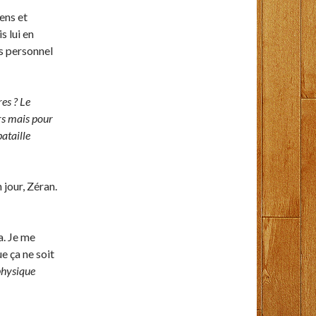
ens et
s lui en
us personnel
res ? Le
urs mais pour
bataille
 jour, Zéran.
a. Je me
 ça ne soit
 physique