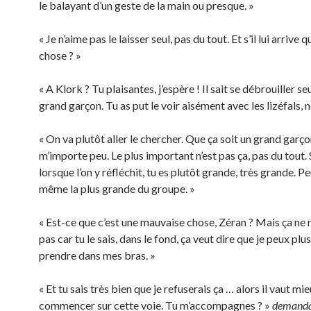
le balayant d’un geste de la main ou presque. »
« Je n’aime pas le laisser seul, pas du tout. Et s’il lui arrive 
chose ? »
« A Klork ? Tu plaisantes, j’espère ! Il sait se débrouiller seu
grand garçon. Tu as put le voir aisément avec les lizéfals, n
« On va plutôt aller le chercher. Que ça soit un grand garço
m’importe peu. Le plus important n’est pas ça, pas du tout.
lorsque l’on y réfléchit, tu es plutôt grande, très grande. P
même la plus grande du groupe. »
« Est-ce que c’est une mauvaise chose, Zéran ? Mais ça ne
pas car tu le sais, dans le fond, ça veut dire que je peux plu
prendre dans mes bras. »
« Et tu sais très bien que je refuserais ça … alors il vaut mi
commencer sur cette voie. Tu m’accompagnes ? »
demanda 