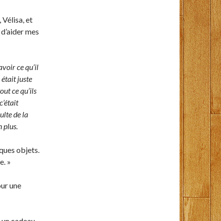
 Vélisa, et
t d’aider mes
voir ce qu’il
était juste
out ce qu’ils
c’était
ulte de la
 plus.
ques objets.
e. »
pour une
is un cadeau