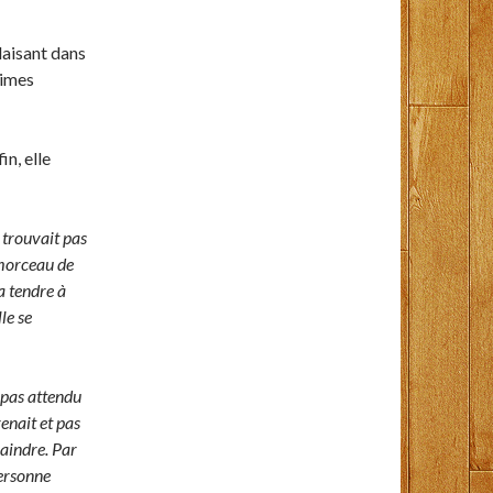
laisant dans
aimes
in, elle
 trouvait pas
 morceau de
a tendre à
le se
it pas attendu
renait et pas
laindre. Par
personne