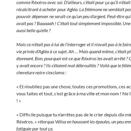
comme Réxéros avec soi. D’ailleurs, c’était pour ça qu’il n’était
récalcitrant à acheter pour Agléa. La félémone ne semblait pa
pouvoir dépenser ne serait-ce qu’un peu d’argent. Peut-être qu’e
avait pas ? Baaaaah ! C’était tout simplement impossible. Un
aussi belle qu’elle ?
Mais ce n’était pas à lui de l’interroger et il n’avait pas à le faire
vie privée d’Agléa à ce sujet. Ah … Mais quand même, c’était p
étonnant. Bon, pourquoi est-ce que Réxéros les avait arrêté ? Q
y avait encore ? Ils s’étaient mal débrouillés ? Voilà que le félé
chevelure noire s’exclama :
« Et n’oubliez pas une chose, toutes ces promotions, ces a
vous faites et tout, c’est grâce à ma ville et mon nom ! Ne 
! »
« Difficile puisque tu n’arrêtes pas de le crier depuis dix mi
Réxéros. »
rétorqua Vélisa en haussant les épaules, un peu en
fatiguée par tout ça.