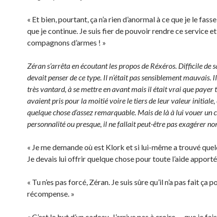
« Et bien, pourtant, ça n’a rien d’anormal à ce que je le fasse,
que je continue. Je suis fier de pouvoir rendre ce service e
compagnons d’armes ! »
Zéran s’arrêta en écoutant les propos de Réxéros. Difficile de sa
devait penser de ce type. Il n’était pas sensiblement mauvais. Il 
très vantard, à se mettre en avant mais il était vrai que payer t
avaient pris pour la moitié voire le tiers de leur valeur initiale, 
quelque chose d’assez remarquable. Mais de là à lui vouer un c
personnalité ou presque, il ne fallait peut-être pas exagérer non
« Je me demande où est Klork et si lui-même a trouvé quel
Je devais lui offrir quelque chose pour toute l’aide apporté
« Tu n’es pas forcé, Zéran. Je suis sûre qu’il n’a pas fait ça 
récompense. »
« C’est le but d’un cadeau. J’arrive pas à croire … que je fa