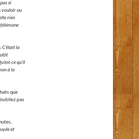
 pas si
s vouloir ou
lle n’en
e félémone
. C’était la
lutôt
u’est-ce qu’il
mon à la
chats que
l’oubliez pas
nutes,
nuyée et