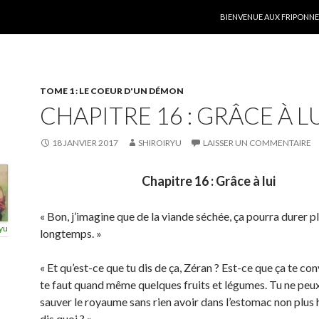
ALLER AU CONTENU
BIENVENUE AUX FRIPONNER
TOME 1 : LE COEUR D'UN DÉMON
CHAPITRE 16 : GRÂCE À L
18 JANVIER 2017
SHIROIRYU
LAISSER UN COMMENTAIRE
Chapitre 16 : Grâce à lui
« Bon, j’imagine que de la viande séchée, ça pourra durer p
yu
longtemps. »
« Et qu’est-ce que tu dis de ça, Zéran ? Est-ce que ça te conv
te faut quand même quelques fruits et légumes. Tu ne peux
sauver le royaume sans rien avoir dans l’estomac non plus 
dis quoi ? »