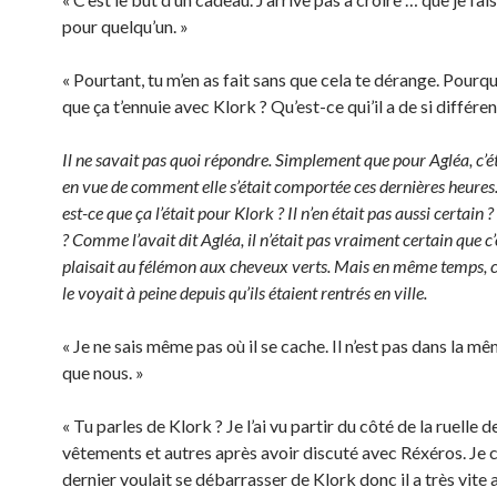
pour quelqu’un. »
« Pourtant, tu m’en as fait sans que cela te dérange. Pourq
que ça t’ennuie avec Klork ? Qu’est-ce qui’il a de si différen
Il ne savait pas quoi répondre. Simplement que pour Agléa, c’ét
en vue de comment elle s’était comportée ces dernières heures
est-ce que ça l’était pour Klork ? Il n’en était pas aussi certain 
? Comme l’avait dit Agléa, il n’était pas vraiment certain que c’
plaisait au félémon aux cheveux verts. Mais en même temps, ce
le voyait à peine depuis qu’ils étaient rentrés en ville.
« Je ne sais même pas où il se cache. Il n’est pas dans la mê
que nous. »
« Tu parles de Klork ? Je l’ai vu partir du côté de la ruelle 
vêtements et autres après avoir discuté avec Réxéros. Je c
dernier voulait se débarrasser de Klork donc il a très vite