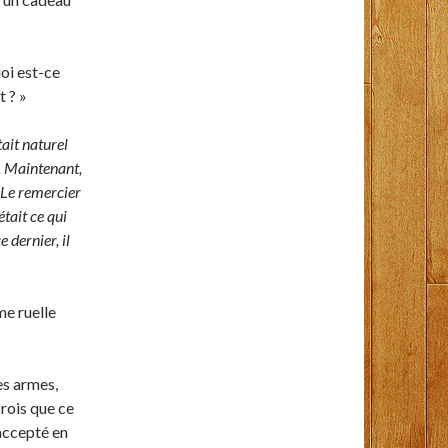
uoi est-ce
t ? »
ait naturel
. Maintenant,
? Le remercier
était ce qui
 dernier, il
me ruelle
des armes,
rois que ce
 accepté en