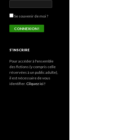
Se souvenir de moi ?
S’INSCRIRE
Pour accéder à l'ensemble
des fictions (y compris celle
réservées à un public adulte),
il est nécessaire de vous
identifier.
Cilquez ici !