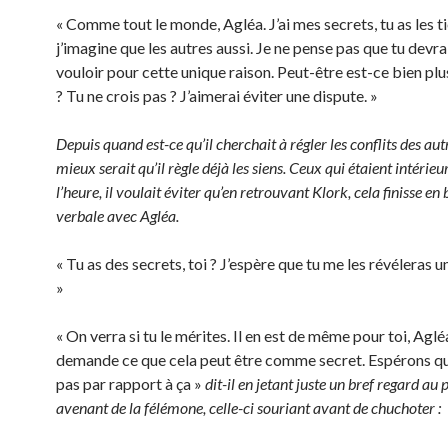
« Comme tout le monde, Agléa. J’ai mes secrets, tu as les ti
j’imagine que les autres aussi. Je ne pense pas que tu devrai
vouloir pour cette unique raison. Peut-être est-ce bien pl
? Tu ne crois pas ? J’aimerai éviter une dispute. »
Depuis quand est-ce qu’il cherchait à régler les conflits des aut
mieux serait qu’il règle déjà les siens. Ceux qui étaient intérie
l’heure, il voulait éviter qu’en retrouvant Klork, cela finisse en 
verbale avec Agléa.
« Tu as des secrets, toi ? J’espère que tu me les révéleras un
»
« On verra si tu le mérites. Il en est de même pour toi, Aglé
demande ce que cela peut être comme secret. Espérons que
pas par rapport à ça »
dit-il en jetant juste un bref regard au
avenant de la félémone, celle-ci souriant avant de chuchoter :