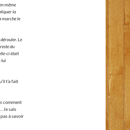
s en même
pliquer la
la marche le
 dérouler. Le
reste du
le-ci était
 lui
l t’a fait
 pas comment
… Je sais
e pas à savoir