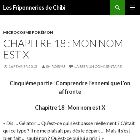
Recherche
Les Friponneries de Chibi
ALLER
MENU
AU
PRINCI
CONTENU
MICROCOSME POKÉMON
CHAPITRE 18 : MON NOM
EST X
16 FÉVRIER 2015
SHIROIRYU
LAISSER UN COMMENTAIRE
Cinquième partie : Comprendre l’ennemi que l’on
affronte
Chapitre 18 : Mon nom est X
« Dis … Gélator … Qu’est-ce qui s’est passé réellement ? C’était
qui ce type ? Il ne me plaisait pas dès le départ … Mais il s’est
bien fait … sauté non ? Qu’est-ce qui lui a pris ? »