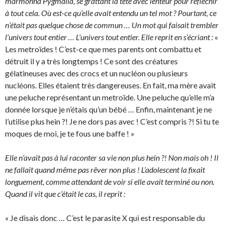
marmonna Pygmalia, se grattant la tête avec lenteur pour réfléchir
à tout cela. Où est-ce qu’elle avait entendu un tel mot ? Pourtant, ce
n’était pas quelque chose de commun … Un mot qui faisait trembler
l’univers tout entier … L’univers tout entier. Elle reprit en s’écriant :
«
Les metroïdes ! C’est-ce que mes parents ont combattu et
détruit il y a très longtemps ! Ce sont des créatures
gélatineuses avec des crocs et un nucléon ou plusieurs
nucléons. Elles étaient très dangereuses. En fait, ma mère avait
une peluche représentant un metroïde. Une peluche qu’elle m’a
donnée lorsque je n’étais qu’un bébé … Enfin, maintenant je ne
l’utilise plus hein ?! Je ne dors pas avec ! C’est compris ?! Si tu te
moques de moi, je te fous une baffe ! »
Elle n’avait pas à lui raconter sa vie non plus hein ?! Non mais oh ! Il
ne fallait quand même pas rêver non plus ! L’adolescent la fixait
longuement, comme attendant de voir si elle avait terminé ou non.
Quand il vit que c’était le cas, il reprit :
« Je disais donc … C’est le parasite X qui est responsable du