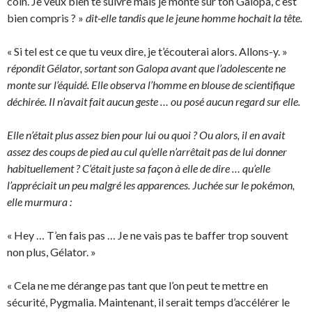
coin. Je veux bien te suivre mais je monte sur ton Galopa, c’est
bien compris ? »
dit-elle tandis que le jeune homme hochait la tête.
« Si tel est ce que tu veux dire, je t’écouterai alors. Allons-y. »
répondit Gélator, sortant son Galopa avant que l’adolescente ne
monte sur l’équidé. Elle observa l’homme en blouse de scientifique
déchirée. Il n’avait fait aucun geste … ou posé aucun regard sur elle.
Elle n’était plus assez bien pour lui ou quoi ? Ou alors, il en avait
assez des coups de pied au cul qu’elle n’arrêtait pas de lui donner
habituellement ? C’était juste sa façon à elle de dire … qu’elle
l’appréciait un peu malgré les apparences. Juchée sur le pokémon,
elle murmura :
« Hey … T’en fais pas … Je ne vais pas te baffer trop souvent
non plus, Gélator. »
« Cela ne me dérange pas tant que l’on peut te mettre en
sécurité, Pygmalia. Maintenant, il serait temps d’accélérer le