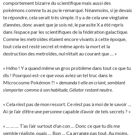
comportement bizarre du scientifique mais aussi des
pokémons comme tu as pu le remarqué. Néanmoins, si je devais
te répondre, cela serait très simple. Il y a de cela une vingtaine
d’années, donc avant que je sois né, le parasite X a été repris
dans l’espace par les scientifiques de la fédération galactique.
Comme les metroïdes étaient encore vivants à cette époque,
tout cela est resté secret et même après la mort et la
destruction des metroïdes, nul n’était au courant que … »
« Hého ! Y a quand même un gros problème dans tout ce que tu
dis ! Pourquoi est-ce que vous aviez un tel truc dans le
Microcosme Pokémon ?! »
demanda t-elle en criant, semblant
s’emporter comme à son habitude, Gélator restant neutre.
« Cela n’est pas de mon ressort. Ce n’est pas à moi de le savoir …
Ai-je l’air d’être une personne capable d’avoir de tels secrets ? »
« … … … T’as l’air surtout d’un con … Donc ce que tu dis me
semble réaliste, ouais … Bon … Ca arrange pas tout. Au moins,