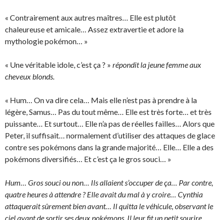
« Contrairement aux autres maîtres… Elle est plutôt
chaleureuse et amicale… Assez extravertie et adore la
mythologie pokémon… »
« Une véritable idole, c’est ça ? »
répondit la jeune femme aux
cheveux blonds.
« Hum… On va dire cela… Mais elle n’est pas à prendre à la
légère, Samus… Pas du tout même… Elle est très forte… et très
puissante… Et surtout… Elle n’a pas de réelles failles… Alors que
Peter, il suffisait… normalement d’utiliser des attaques de glace
contre ses pokémons dans la grande majorité… Elle… Elle a des
pokémons diversifiés… Et c’est ça le gros souci… »
Hum… Gros souci ou non… Ils allaient s’occuper de ça… Par contre,
quatre heures à attendre ? Elle avait du mal à y croire… Cynthia
attaquerait sûrement bien avant… Il quitta le véhicule, observant le
ciel avant de sortir ses deux pokémons. Il leur fit un petit sourire