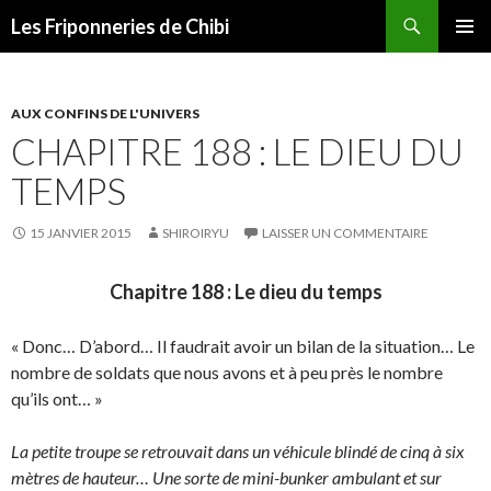
Recherche
Les Friponneries de Chibi
ALLER
MENU
AU
PRINCI
CONTENU
AUX CONFINS DE L'UNIVERS
CHAPITRE 188 : LE DIEU DU
TEMPS
15 JANVIER 2015
SHIROIRYU
LAISSER UN COMMENTAIRE
Chapitre 188 : Le dieu du temps
« Donc… D’abord… Il faudrait avoir un bilan de la situation… Le
nombre de soldats que nous avons et à peu près le nombre
qu’ils ont… »
La petite troupe se retrouvait dans un véhicule blindé de cinq à six
mètres de hauteur… Une sorte de mini-bunker ambulant et sur