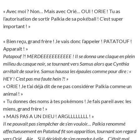
« Avec moi ? Non… Mais avec Orié… OUI ! ORIE ! Tu as
l’autorisation de sortir Palkia de sa pokéball ! C’est super
important ! »
« Bien reçu, grand frère ! Je vais donc l’appeler ! PATATOUF !
Apparaît ! »
Patapouf ?! MERDEEEEEEEEEEE ! Il se donna une claque en plein
milieu du casque noir, se tournant vers Samus alors que Cynthia
arrêtait de sourire. Samus haussa les épaules comme pour dire : «
HEY ! C’est pas ma faute hein ?! »
« ORIE ! Je t’ai déjà dit de ne pas considérer Palkia comme un
animal ! »
« Tu donnes des noms à tes pokémons ! Je fais pareil avec les
miens, grand frère ! »
« MAIS PAS A UN DIEU ! ARGLLLLLLLL ! »
Il ne pouvait pas s’empêcher de s’en vouloir… Palkia renommé
affectueusement en Patatouf fit son apparition, tournant son regard
vers Orié… Aie… Si il décidait de s’en prendre à elle… C’était mal