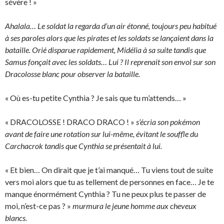
sévère ! »
Ahalala… Le soldat la regarda d’un air étonné, toujours peu habitué
à ses paroles alors que les pirates et les soldats se lançaient dans la
bataille. Orié disparue rapidement, Midélia à sa suite tandis que
Samus fonçait avec les soldats… Lui ? Il reprenait son envol sur son
Dracolosse blanc pour observer la bataille.
« Où es-tu petite Cynthia ? Je sais que tu m’attends… »
« DRACOLOSSE ! DRACO DRACO ! »
s’écria son pokémon
avant de faire une rotation sur lui-même, évitant le souffle du
Carchacrok tandis que Cynthia se présentait à lui.
« Et bien… On dirait que je t’ai manqué… Tu viens tout de suite
vers moi alors que tu as tellement de personnes en face… Je te
manque énormément Cynthia ? Tu ne peux plus te passer de
moi, n’est-ce pas ? »
murmura le jeune homme aux cheveux
blancs.