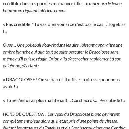
crédible dans tes paroles ma pauvre fille… »
murmura le jeune
homme en rigolant intérieurement.
« Pas crédible ? Tu vas bien voir si ce n’est pas le cas… Togekiss
! »
Oups… Une pokéball s’ouvrit dans les airs, laissant apparaître une
ombre blanche qui alla tout de suite percuter le Dracolosse sans
même qu’il puisse réagir. Orion alla s’accrocher rapidement à son
pokémon, s’écriant :
« DRACOLOSSE ! On se barre ! Il utilise sa vitesse pour nous
avoir ! »
« Tu ne t’enfuiras plus maintenant… Carchacrok… Percute-le ! »
HORS DE QUESTION ! Les yeux du Dracolosse blanc devinrent
complètement bleus alors qu’il était pris d’une pointe de vitesse,
évitant les attaques du Togekiss et du Carchacrok alors que Cynthia