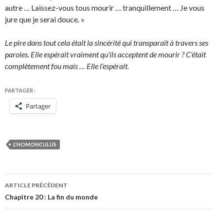
autre … Laissez-vous tous mourir … tranquillement … Je vous
jure que je serai douce. »
Le pire dans tout cela était la sincérité qui transparaît à travers ses
paroles. Elle espérait vraiment qu’ils acceptent de mourir ? C’était
complètement fou mais … Elle l’espérait.
PARTAGER :
Partager
L'HOMONCULUS
Navigation
ARTICLE PRÉCÉDENT
des
Chapitre 20 : La fin du monde
articles