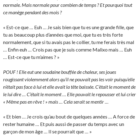
normale. Mais normale pour combien de temps ? Et pourquoi tout
ce manège pendant des mois ?
« Est-ce que … Euh … Je sais bien que tu es une grande fille, que
tu as beaucoup plus d’années que moi, que tu es très forte
normalement, que si tu avais pas le collier, tu me ferais très mal
… Enfin euh … Crois pas que je suis comme Malixo mais … Euh
… Est-ce que tu m’aimes ? »
POUF ! Elle eut une soudaine bouffée de chaleur, ses joues
rougissant violemment alors qu’il ne pouvait pas les voir puisqu’elle
n’était pas face à lui et elle avait la tête baissée. C’était le moment de
le lui dire … C’était le moment … Elle pouvait le repousser et lui crier
« Même pas en rêve ! » mais … Cela serait se mentir …
« Et bien … Je crois qu’au bout de quelques années … A force de
rester humaine … Et puis aussi de passer du temps avec un
garçon de mon âge … Il se pourrait que … »