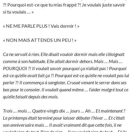
?! Pourquoi est-ce que tu m’as frappé ?! Je voulais juste savoir
si tu voulais … »
« NE ME PARLE PLUS ! Vais dormir ! »
« NON MAIS ATTENDS UN PEU ! »
Ca ne servait à rien. Elle disait vouloir dormir mais elle s’éloignait
comme à son habitude. Elle allait dormir dehors. Mais … Mais …
POURQUOI ?! Il voulait savoir pourquoi ça n’allait pas ! Pourquoi
est-ce qu’elle avait fait ça ?! Pourquoi est-ce qu’elle ne voulait pas lui
parler ?! Il commença à sangloter, Crusaé venant le serrer dans ses
bas pour le consoler. Il voulait quand même … l’aider malgré tout ce
qu’elle faisait depuis des mois.
Trois … mois … Quatre-vingts dix … jours … Ah … Et maintenant ?
Le printemps était terminé pour laisser débuter l’hiver … Et c’était
son anniversaire mais … Il avait vraiment dit que cette fois, il ne
voulait rien du tout. Rien de rien … Il ne voulait rien du tout … Et ils