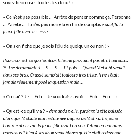
soyez heureuses toutes les deux ! »
« Ce n’est pas possible … Arrête de penser comme ça, Personne
… Arrête … Tu n’es pas mon élu en fin de compte. »
souffla la
jeune fille avec tristesse.
« On s’en fiche que je sois l’élu de quelqu’un ou non ! »
Pourquoi est-ce que les deux filles ne pouvaient pas être heureuses
?! Il se demandait si … Si … Si … Et puis … Quand Metsubi venait
dans ses bras, Crusaé semblait toujours très triste. Il ne s’était
jamais réellement posé la question mais …
« Crusaé ? Je … Euh … Je voudrais savoir … Euh … Euh … »
« Qu’est-ce qu’il y a ? »
demanda t-elle, gardant la tête baissée
alors que Metsubi était retournée auprès de Malixo. Le jeune
homme observait la jeune fille avait un peu d’étonnement mais
remarquait bien à ses deux yeux blancs qu’elle était redevenue