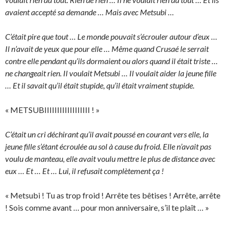
avaient accepté sa demande … Mais avec Metsubi …
C’était pire que tout … Le monde pouvait s’écrouler autour d’eux …
Il n’avait de yeux que pour elle … Même quand Crusaé le serrait
contre elle pendant qu’ils dormaient ou alors quand il était triste …
ne changeait rien. Il voulait Metsubi … Il voulait aider la jeune fille
… Et il savait qu’il était stupide, qu’il était vraiment stupide.
« METSUBIIIIIIIIIIIIIIIIII ! »
C’était un cri déchirant qu’il avait poussé en courant vers elle, la
jeune fille s’étant écroulée au sol à cause du froid. Elle n’avait pas
voulu de manteau, elle avait voulu mettre le plus de distance avec
eux … Et … Et … Lui, il refusait complètement ça !
« Metsubi ! Tu as trop froid ! Arrête tes bêtises ! Arrête, arrête
! Sois comme avant … pour mon anniversaire, s’il te plaît … »