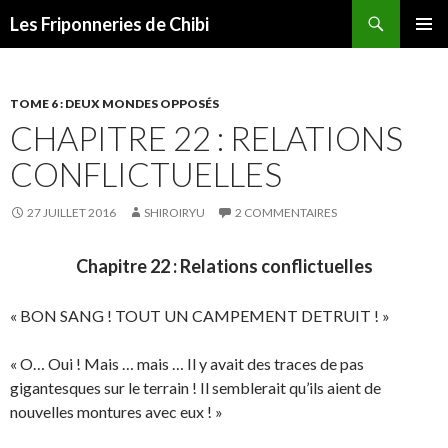
Recherche
Les Friponneries de Chibi
ALLER
MENU
AU
PRINCI
CONTENU
TOME 6 : DEUX MONDES OPPOSÉS
CHAPITRE 22 : RELATIONS
CONFLICTUELLES
27 JUILLET 2016
SHIROIRYU
2 COMMENTAIRES
Chapitre 22 : Relations conflictuelles
« BON SANG ! TOUT UN CAMPEMENT DETRUIT ! »
« O… Oui ! Mais … mais … Il y avait des traces de pas
gigantesques sur le terrain ! Il semblerait qu’ils aient de
nouvelles montures avec eux ! »