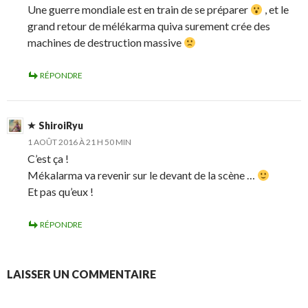
Une guerre mondiale est en train de se préparer
, et le
grand retour de mélékarma quiva surement crée des
machines de destruction massive
RÉPONDRE
ShiroiRyu
1 AOÛT 2016 À 21 H 50 MIN
C’est ça !
Mékalarma va revenir sur le devant de la scène …
Et pas qu’eux !
RÉPONDRE
LAISSER UN COMMENTAIRE