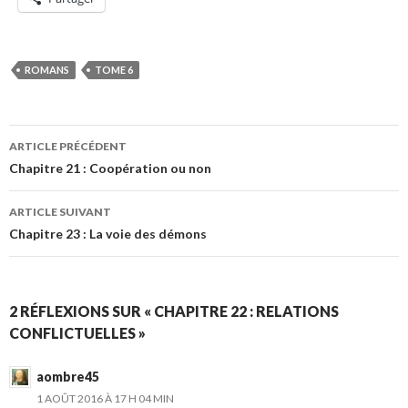
ROMANS
TOME 6
Navigation
ARTICLE PRÉCÉDENT
des
Chapitre 21 : Coopération ou non
articles
ARTICLE SUIVANT
Chapitre 23 : La voie des démons
2 RÉFLEXIONS SUR « CHAPITRE 22 : RELATIONS
CONFLICTUELLES »
aombre45
1 AOÛT 2016 À 17 H 04 MIN