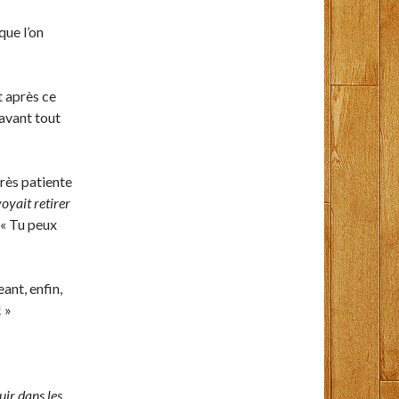
que l’on
t après ce
 avant tout
très patiente
oyait retirer
« Tu peux
ant, enfin,
 »
uir dans les