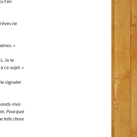
u t’en
 rêves ne
aimes. »
. Je le
 ce sujet. »
le signaler.
éponds-moi
és. Pourquoi
ne telle chose