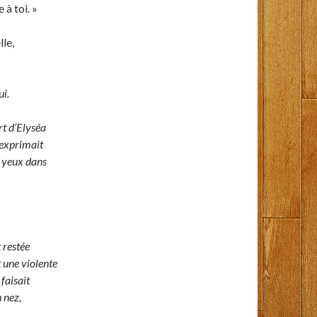
à toi. »
lle,
i.
rt d’Elyséa
s’exprimait
s yeux dans
t restée
t une violente
faisait
 nez,