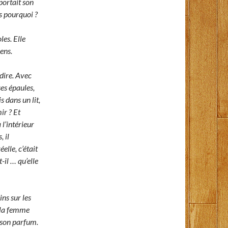
portait son
s pourquoi ?
les. Elle
iens.
dire. Avec
ses épaules,
s dans un lit,
ir ? Et
 l’intérieur
 il
elle, c’était
il … qu’elle
ins sur les
e la femme
t son parfum.