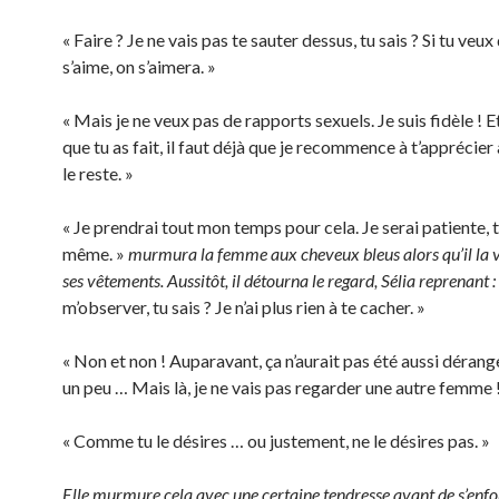
« Faire ? Je ne vais pas te sauter dessus, tu sais ? Si tu veux 
s’aime, on s’aimera. »
« Mais je ne veux pas de rapports sexuels. Je suis fidèle ! E
que tu as fait, il faut déjà que je recommence à t’apprécier
le reste. »
« Je prendrai tout mon temps pour cela. Je serai patiente, 
même. »
murmura la femme aux cheveux bleus alors qu’il la v
ses vêtements. Aussitôt, il détourna le regard, Sélia reprenant :
m’observer, tu sais ? Je n’ai plus rien à te cacher. »
« Non et non ! Auparavant, ça n’aurait pas été aussi dérange
un peu … Mais là, je ne vais pas regarder une autre femme !
« Comme tu le désires … ou justement, ne le désires pas. »
Elle murmure cela avec une certaine tendresse avant de s’enfo