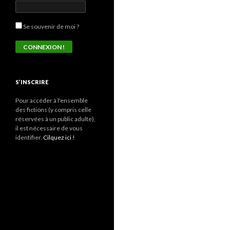
Se souvenir de moi ?
S’INSCRIRE
Pour accéder à l'ensemble
des fictions (y compris celle
réservées à un public adulte),
il est nécessaire de vous
identifier.
Cilquez ici !