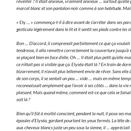
réveiller ? Il était anxieux, vraiment anxieux … surtout qu’elle 
marcel blanc et son pantalon noir comme à son habitude. Mai
« Ely … »
commença-t-il à dire avant de s’arrêter dans ses paro
gesticula légèrement dans le lit et il sentit ses pieds contre les s
Bon … D’accord, il comprenait parfaitement ce que ça voulait 
tendresse, il alla remettre correctement la couverture jusqu’à 
se plaçant bien en face d’elle. Oh … Il était plus petit qu’elle mai
ce n’était pas si visible que ça. Elyséa était là ? En train de dorm
bizarrement, il n’avait plus tellement envie de rêver. Sans elle à
de son corps, il se sentait un peu … vide … mais en même temps,
reconnaissait amplement que l’avoir à ses côtés … dans la vie ré
plaisant. Mais quand même, comment est-ce que cela se faisait-
soit là ?
Bien qu’il fût à moitié conscient, pendant la nuit, il posa ses ma
épaules d’Elyséa, gardant pourtant les yeux fermés. La tête d
aux cheveux blancs juste un peu sous la sienne, il … appréciai