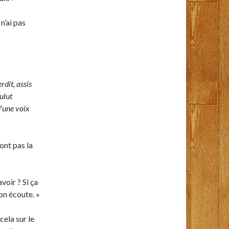
n’ai pas
rdit, assis
oulut
d’une voix
sont pas la
voir ? Si ça
ton écoute. »
cela sur le