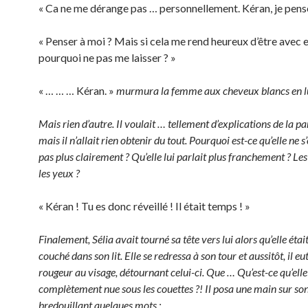
« Ca ne me dérange pas … personnellement. Kéran, je pense 
« Penser à moi ? Mais si cela me rend heureux d’être avec e
pourquoi ne pas me laisser ? »
« … … … Kéran. »
murmura la femme aux cheveux blancs en lu
Mais rien d’autre. Il voulait … tellement d’explications de la pa
mais il n’allait rien obtenir du tout. Pourquoi est-ce qu’elle ne 
pas plus clairement ? Qu’elle lui parlait plus franchement ? Le
les yeux ?
« Kéran ! Tu es donc réveillé ! Il était temps ! »
Finalement, Sélia avait tourné sa tête vers lui alors qu’elle étai
couché dans son lit. Elle se redressa à son tour et aussitôt, il eu
rougeur au visage, détournant celui-ci. Que … Qu’est-ce qu’elle 
complètement nue sous les couettes ?! Il posa une main sur son
bredouillant quelques mots :