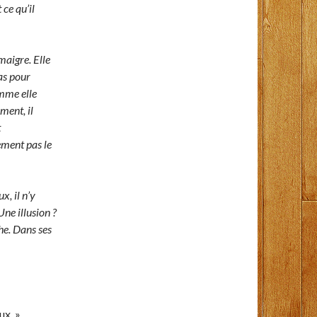
ce qu’il
maigre. Elle
as pour
omme elle
ment, il
t
ement pas le
x, il n’y
Une illusion ?
he. Dans ses
ux. »