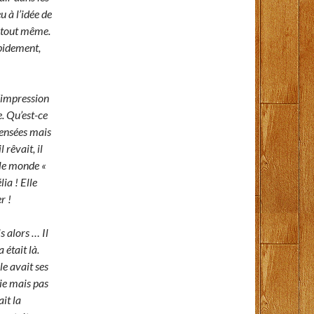
u à l’idée de
u tout même.
apidement,
l’impression
. Qu’est-ce
 pensées mais
 rêvait, il
 le monde «
ia ! Elle
r !
s alors … Il
était là.
le avait ses
ie mais pas
ait la