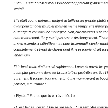
Enfin … C’était bizarre mais son odorat appréciait grandement 
sentait.
Elle était quand même … malgré sa taille assez grande, plutôt 
avait pourtant des muscles mais en même temps, elle n’était p
autant faite comme une montagne. Non, elle était très bien c
était maintenant. Il n’y avait pas besoin de changement. Finale
arriva à sombrer définitivement dans le sommeil, s’endorman
complètement, rêvant de choses dont il ne se souviendrait sur
lendemain.
Et le lendemain était arrivé rapidement. Lorsqu’il ouvrit les yeu
avait plus personne dans ses bras. Etait-ce peut-être un rêve ? 
Surement. Il soupira tout en mettant une main devant sa bouc
pensées, il murmura :
« Elyséa ? Est-ce que tu es réveillée ? »
« C’est le cas, Kéran. Que se passe-t-il ? Tu sembles soucie