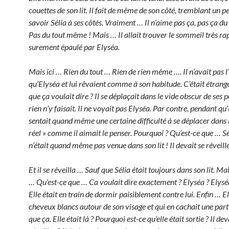
couettes de son lit. Il fait de même de son côté, tremblant un pe
savoir Sélia à ses côtés. Vraiment … Il n’aime pas ça, pas ça d
Pas du tout même ! Mais … Il allait trouver le sommeil très r
surement épaulé par Elyséa.
Mais ici … Rien du tout … Rien de rien même …. Il n’avait pas 
qu’Elyséa et lui rêvaient comme à son habitude. C’était étrange
que ça voulait dire ? Il se déplaçait dans le vide obscur de ses
rien n’y faisait. Il ne voyait pas Elyséa. Par contre, pendant qu’il
sentait quand même une certaine difficulté à se déplacer dans
réel » comme il aimait le penser. Pourquoi ? Qu’est-ce que … Sél
n’était quand même pas venue dans son lit ! Il devait se réveille
Et il se réveilla … Sauf que Sélia était toujours dans son lit. Mai
… Qu’est-ce que … Ca voulait dire exactement ? Elyséa ? Elyséa 
Elle était en train de dormir paisiblement contre lui. Enfin … El
cheveux blancs autour de son visage et qui en cachait une part
que ça. Elle était là ? Pourquoi est-ce qu’elle était sortie ? Il dev