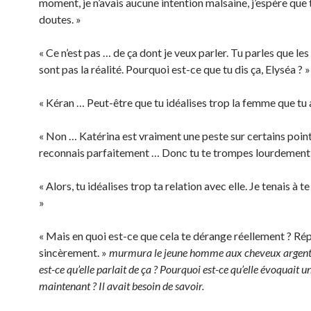
moment, je n’avais aucune intention malsaine, j’espère que t
doutes. »
« Ce n’est pas … de ça dont je veux parler. Tu parles que les
sont pas la réalité. Pourquoi est-ce que tu dis ça, Elyséa ? »
« Kéran … Peut-être que tu idéalises trop la femme que tu 
« Non … Katérina est vraiment une peste sur certains points
reconnais parfaitement … Donc tu te trompes lourdement à
« Alors, tu idéalises trop ta relation avec elle. Je tenais à te 
»
« Mais en quoi est-ce que cela te dérange réellement ? R
sincèrement. »
murmura le jeune homme aux cheveux argent
est-ce qu’elle parlait de ça ? Pourquoi est-ce qu’elle évoquait u
maintenant ? Il avait besoin de savoir.