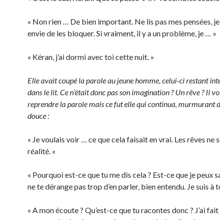
« Non rien … De bien important. Ne lis pas mes pensées, je 
envie de les bloquer. Si vraiment, il y a un problème, je … »
« Kéran, j’ai dormi avec toi cette nuit. »
Elle avait coupé la parole au jeune homme, celui-ci restant inte
dans le lit. Ce n’était donc pas son imagination ? Un rêve ? Il v
reprendre la parole mais ce fut elle qui continua, murmurant 
douce :
« Je voulais voir … ce que cela faisait en vrai. Les rêves ne 
réalité. «
« Pourquoi est-ce que tu me dis cela ? Est-ce que je peux sa
ne te dérange pas trop d’en parler, bien entendu. Je suis à 
« A mon écoute ? Qu’est-ce que tu racontes donc ? J’ai fait 