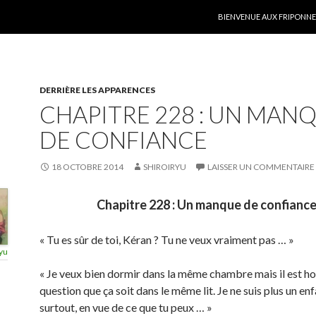
ALLER AU CONTENU
BIENVENUE AUX FRIPONNER
DERRIÈRE LES APPARENCES
CHAPITRE 228 : UN MAN
DE CONFIANCE
18 OCTOBRE 2014
SHIROIRYU
LAISSER UN COMMENTAIRE
Chapitre 228 : Un manque de confianc
« Tu es sûr de toi, Kéran ? Tu ne veux vraiment pas … »
yu
« Je veux bien dormir dans la même chambre mais il est ho
question que ça soit dans le même lit. Je ne suis plus un enf
surtout, en vue de ce que tu peux … »