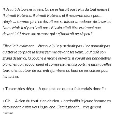
Il devait détourner la tête. Ca ne se faisait pas ! Pas du tout même !
Il aimait Katérina, il aimait Katérina et il ne devait alors pas …
réagir … comme ça. Il ne devait pas se laisser amadouer de la sorte !
Non ! Mais il n’y arrivait pas ! Elyséa allait être vraiment nue
devant lui ? Avec son armure qui s’effondrait peu à peu ?
Elle allait vraiment … être nue ? Il n’y arrivait pas. Il ne pouvait pas
quitter le corps de la jeune femme devant ses yeux. Sauf qu’à son
grand désarroi, la bouche à moitié ouverte, il voyait des bandelettes
blanches qui recouvraient et compressaient sa poitrine ainsi qu’elles
tournaient autour de son entrejambe et du haut de ses cuisses pour
les cacher.
« Tu sembles déçu … A quoi est-ce que tu t’attendais donc ? »
« Oh … A rien du tout, rien de rien. »
bredouilla le jeune homme en
détournant la tête vers la gauche. C’était gênant … très gênant
même.