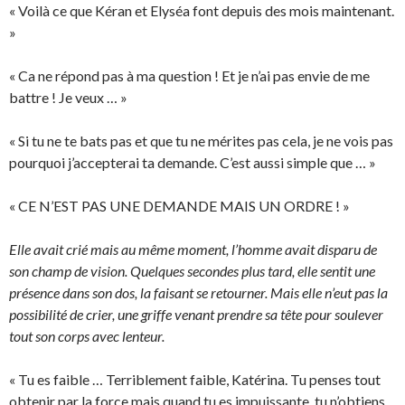
« Voilà ce que Kéran et Elyséa font depuis des mois maintenant.
»
« Ca ne répond pas à ma question ! Et je n’ai pas envie de me
battre ! Je veux … »
« Si tu ne te bats pas et que tu ne mérites pas cela, je ne vois pas
pourquoi j’accepterai ta demande. C’est aussi simple que … »
« CE N’EST PAS UNE DEMANDE MAIS UN ORDRE ! »
Elle avait crié mais au même moment, l’homme avait disparu de
son champ de vision. Quelques secondes plus tard, elle sentit une
présence dans son dos, la faisant se retourner. Mais elle n’eut pas la
possibilité de crier, une griffe venant prendre sa tête pour soulever
tout son corps avec lenteur.
« Tu es faible … Terriblement faible, Katérina. Tu penses tout
obtenir par la force mais quand tu es impuissante, tu n’obtiens