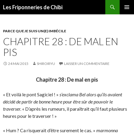
Recherche
Les Friponneries de Chibi
ALLER
MENU
AU
PRINCI
CONTENU
PARCE QUE JE SUIS UN(E) IMBÉCILE
CHAPITRE 28 : DE MAL EN
PIS
24 MAI 2015
SHIROIRYU
LAISSER UN COMMENTAIRE
Chapitre 28 : De mal en pis
« Et voilà le pont Sagiciel ! »
s’exclama Bel alors qu’ils avaient
décidé de partir de bonne heure pour être sûr de pouvoir le
traverser.
« D’après les rumeurs, il paraîtrait qu’il faut plusieurs
heures pour le traverser ! »
« Hum ? Ca risquerait d’être surement le cas. »
marmonna