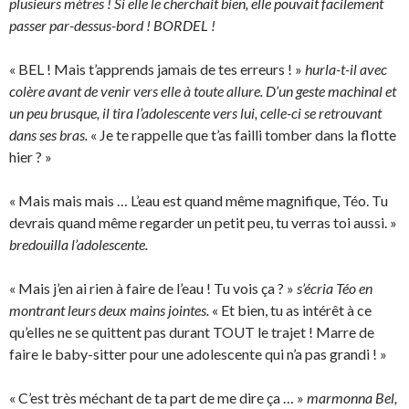
plusieurs mètres ! Si elle le cherchait bien, elle pouvait facilement
passer par-dessus-bord ! BORDEL !
« BEL ! Mais t’apprends jamais de tes erreurs ! »
hurla-t-il avec
colère avant de venir vers elle à toute allure. D’un geste machinal et
un peu brusque, il tira l’adolescente vers lui, celle-ci se retrouvant
dans ses bras.
« Je te rappelle que t’as failli tomber dans la flotte
hier ? »
« Mais mais mais … L’eau est quand même magnifique, Téo. Tu
devrais quand même regarder un petit peu, tu verras toi aussi. »
bredouilla l’adolescente.
« Mais j’en ai rien à faire de l’eau ! Tu vois ça ? »
s’écria Téo en
montrant leurs deux mains jointes.
« Et bien, tu as intérêt à ce
qu’elles ne se quittent pas durant TOUT le trajet ! Marre de
faire le baby-sitter pour une adolescente qui n’a pas grandi ! »
« C’est très méchant de ta part de me dire ça … »
marmonna Bel,