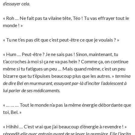
d’essayer cela.
« Roh … Ne fait pas ta vilaine tête, Téo ! Tu vas effrayer tout le
monde ! »
« Tu ne t’es pas dit que c’est peut-être ce que je voulais ? »
« Hum … Peut-être ? Je ne sais pas ! Sinon, maintenant, tu
t’accroches à moi si ça ne va pas hein ? Comme ça, on continue
même si tu fatigues un peu … Mais quand même, c’est un peu
bizarre que tu t’épuises beaucoup plus que les autres. »
termina
de dire Bel en murmurant, essayant par-là d’inciter l’adolescent à
lui parler de ses médicaments.
« … … … Tout le monde n’a pas la même énergie débordante que
toi, Bel. »
« Hihihi … C’est vrai que j’ai beaucoup d’énergie à revendre ! »
répondit-elle avec entrain avant de se lever la première. Elle l’incita