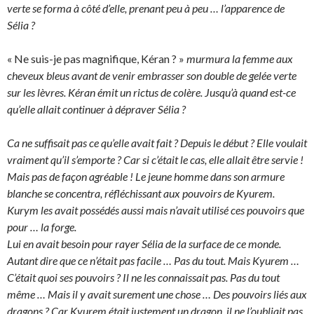
verte se forma à côté d’elle, prenant peu à peu … l’apparence de
Sélia ?
« Ne suis-je pas magnifique, Kéran ? »
murmura la femme aux
cheveux bleus avant de venir embrasser son double de gelée verte
sur les lèvres. Kéran émit un rictus de colère. Jusqu’à quand est-ce
qu’elle allait continuer à dépraver Sélia ?
Ca ne suffisait pas ce qu’elle avait fait ? Depuis le début ? Elle voulait
vraiment qu’il s’emporte ? Car si c’était le cas, elle allait être servie !
Mais pas de façon agréable ! Le jeune homme dans son armure
blanche se concentra, réfléchissant aux pouvoirs de Kyurem.
Kurym les avait possédés aussi mais n’avait utilisé ces pouvoirs que
pour … la forge.
Lui en avait besoin pour rayer Sélia de la surface de ce monde.
Autant dire que ce n’était pas facile … Pas du tout. Mais Kyurem …
C’était quoi ses pouvoirs ? Il ne les connaissait pas. Pas du tout
même … Mais il y avait surement une chose … Des pouvoirs liés aux
dragons ? Car Kyurem était justement un dragon, il ne l’oubliait pas.