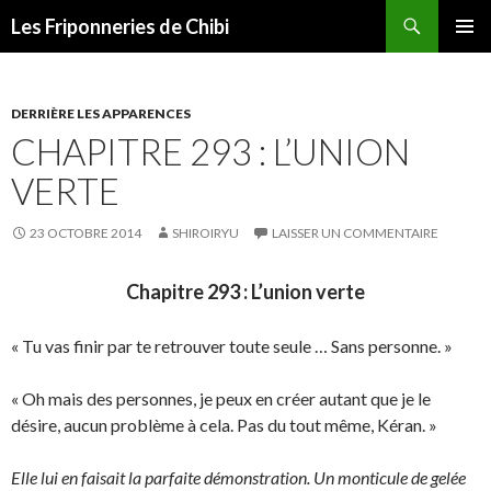
Recherche
Les Friponneries de Chibi
ALLER
MENU
AU
PRINCI
CONTENU
DERRIÈRE LES APPARENCES
CHAPITRE 293 : L’UNION
VERTE
23 OCTOBRE 2014
SHIROIRYU
LAISSER UN COMMENTAIRE
Chapitre 293 : L’union verte
« Tu vas finir par te retrouver toute seule … Sans personne. »
« Oh mais des personnes, je peux en créer autant que je le
désire, aucun problème à cela. Pas du tout même, Kéran. »
Elle lui en faisait la parfaite démonstration. Un monticule de gelée