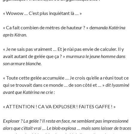
« Wowow … C’est plus inquiétant là … »
« Ca fait combien de mètres de hauteur ? » d
emanda Katérina
après Kéran.
« Je ne sais pas vraiment … Et je n’ai pas envie de calculer. Il y
avait autant de gelée que ça ? »
murmura le jeune homme dans
son armure blanche.
« Toute cette gelée accumulée … Je crois qu’elle a réuni tout ce
qui se trouvait dans ce monde … de son côté et … »
dit Iyasminé
avant que Katérina ne crie :
« ATTENTION ! CA VA EXPLOSER ! FAITES GAFFE ! »
Exploser ? La gelée ? Il resta en face, ne semblant pas impressionné
alors que c’était vrai … Le blob explosa … mais sans laisser de traces