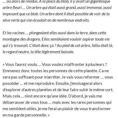
… ou alors de résidus. A la place du blob, il y avait un gigantesque
arbre fleuri … Un arbre qui était aussi grand, aussi immense, aussi
imposant que ce blob. Un arbre dont il était possible de voir de la
sève verte qui s’en écoulait en de nombreux endroits.
Et les racines … plongeaient elles aussi dans la terre, dans cette
montagne des dragons. Elles semblaient vouloir aspirer toute vie
qui s’y trouvait. C’était donc ça ? Au pied de cet arbre, Sélia était là,
le regard neutre, la tête légèrement baissée.
« Vous l’aurez voulu … Vous voulez m’affronter à plusieurs ?
Emmenez donc toutes les personnes de cette planète. Ca ne
sera pas suffisant pour m’arrêter. Je vais vous reformer … vous
posséder … et me reproduire. Ensuite, j’envisagerai alors
d’explorer d’autres planètes et de leur faire subir le même sort.
Mais cela … n’est encore qu’une idée. D’abord, je vais me
débarrasser de vous tous … mais avec les rares personnes qui
me semblent utiles, je me ferai un plaisir de vous transformer
en ma garde personnelle. »