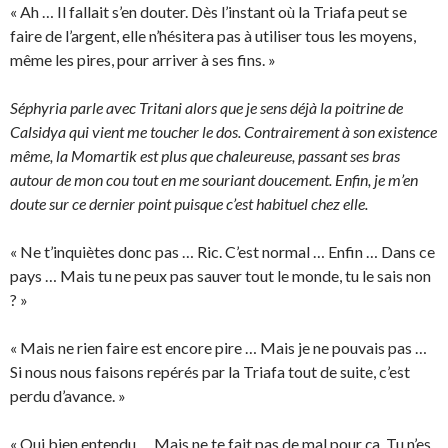
« Ah … Il fallait s’en douter. Dès l’instant où la Triafa peut se
faire de l’argent, elle n’hésitera pas à utiliser tous les moyens,
même les pires, pour arriver à ses fins. »
Séphyria parle avec Tritani alors que je sens déjà la poitrine de
Calsidya qui vient me toucher le dos. Contrairement à son existence
même, la Momartik est plus que chaleureuse, passant ses bras
autour de mon cou tout en me souriant doucement. Enfin, je m’en
doute sur ce dernier point puisque c’est habituel chez elle.
« Ne t’inquiètes donc pas … Ric. C’est normal … Enfin … Dans ce
pays … Mais tu ne peux pas sauver tout le monde, tu le sais non
? »
« Mais ne rien faire est encore pire … Mais je ne pouvais pas …
Si nous nous faisons repérés par la Triafa tout de suite, c’est
perdu d’avance. »
« Oui bien entendu … Mais ne te fait pas de mal pour ça. Tu n’es