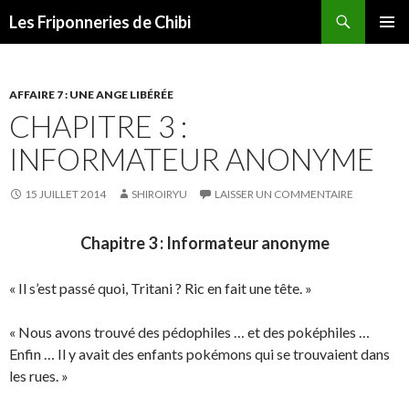
Recherche
Les Friponneries de Chibi
ALLER
MENU
AU
PRINCI
CONTENU
AFFAIRE 7 : UNE ANGE LIBÉRÉE
CHAPITRE 3 :
INFORMATEUR ANONYME
15 JUILLET 2014
SHIROIRYU
LAISSER UN COMMENTAIRE
Chapitre 3 : Informateur anonyme
« Il s’est passé quoi, Tritani ? Ric en fait une tête. »
« Nous avons trouvé des pédophiles … et des poképhiles …
Enfin … Il y avait des enfants pokémons qui se trouvaient dans
les rues. »