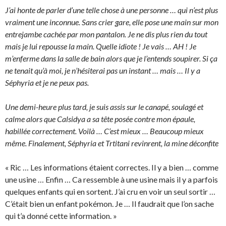
J’ai honte de parler d’une telle chose à une personne … qui n’est plus
vraiment une inconnue. Sans crier gare, elle pose une main sur mon
entrejambe cachée par mon pantalon. Je ne dis plus rien du tout
mais je lui repousse la main. Quelle idiote ! Je vais … AH ! Je
m’enferme dans la salle de bain alors que je l’entends soupirer. Si ça
ne tenait qu’à moi, je n’hésiterai pas un instant … mais … Il y a
Séphyria et je ne peux pas.
Une demi-heure plus tard, je suis assis sur le canapé, soulagé et
calme alors que Calsidya a sa tête posée contre mon épaule,
habillée correctement. Voilà … C’est mieux … Beaucoup mieux
même. Finalement, Séphyria et Trtitani revinrent, la mine déconfite
« Ric … Les informations étaient correctes. Il y a bien … comme
une usine … Enfin … Ca ressemble à une usine mais il y a parfois
quelques enfants qui en sortent. J’ai cru en voir un seul sortir …
C’était bien un enfant pokémon. Je … Il faudrait que l’on sache
qui t’a donné cette information. »