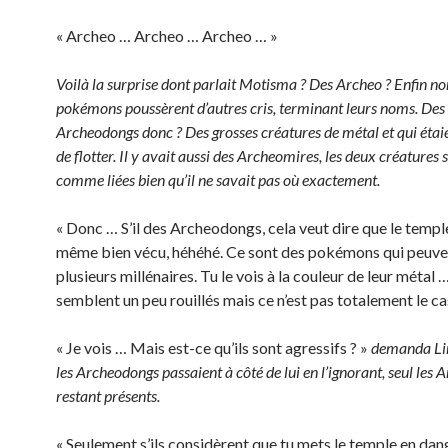
« Archeo … Archeo … Archeo … »
Voilà la surprise dont parlait Motisma ? Des Archeo ? Enfin non
pokémons poussèrent d’autres cris, terminant leurs noms. Des
Archeodongs donc ? Des grosses créatures de métal et qui étai
de flotter. Il y avait aussi des Archeomires, les deux créatures
comme liées bien qu’il ne savait pas où exactement.
« Donc … S’il des Archeodongs, cela veut dire que le temp
même bien vécu, héhéhé. Ce sont des pokémons qui peuve
plusieurs millénaires. Tu le vois à la couleur de leur métal 
semblent un peu rouillés mais ce n’est pas totalement le ca
« Je vois … Mais est-ce qu’ils sont agressifs ? »
demanda Lin
les Archeodongs passaient à côté de lui en l’ignorant, seul les
restant présents.
« Seulement s’ils considèrent que tu mets le temple en dan