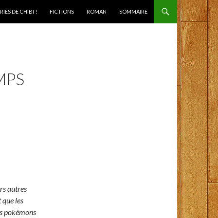
IES DE CHIBI !
FICTIONS
ROMAN
SOMMAIRE
MPS
rs autres
 que les
ses pokémons