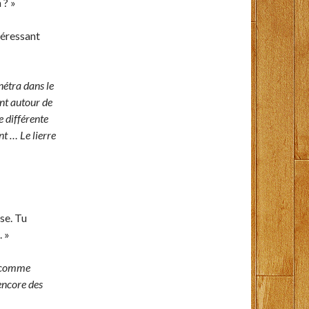
 ? »
téressant
énétra dans le
ant autour de
e différente
nt … Le lierre
se. Tu
. »
 … comme
 encore des