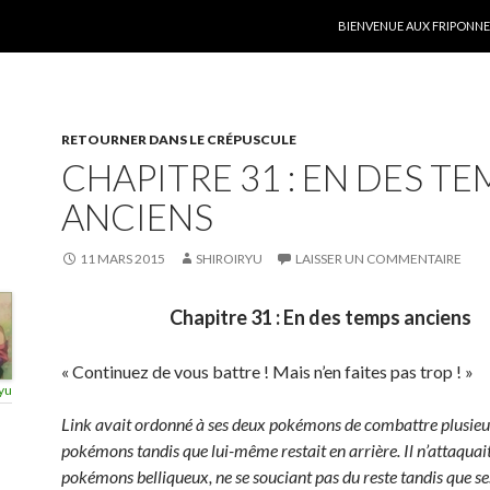
ALLER AU CONTENU
BIENVENUE AUX FRIPONNER
RETOURNER DANS LE CRÉPUSCULE
CHAPITRE 31 : EN DES TE
ANCIENS
11 MARS 2015
SHIROIRYU
LAISSER UN COMMENTAIRE
Chapitre 31 : En des temps anciens
« Continuez de vous battre ! Mais n’en faites pas trop ! »
yu
Link avait ordonné à ses deux pokémons de combattre plusieu
pokémons tandis que lui-même restait en arrière. Il n’attaquait
pokémons belliqueux, ne se souciant pas du reste tandis que 