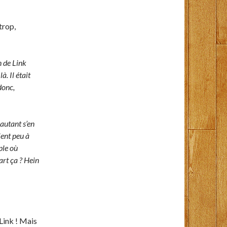
trop,
n de Link
à. Il était
donc,
autant s’en
ent peu à
ple où
art ça ? Hein
 Link ! Mais