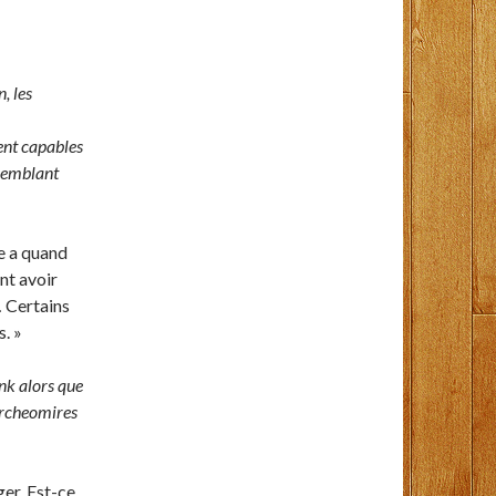
, les
ent capables
 semblant
le a quand
nt avoir
… Certains
s. »
k alors que
 Archeomires
ger. Est-ce