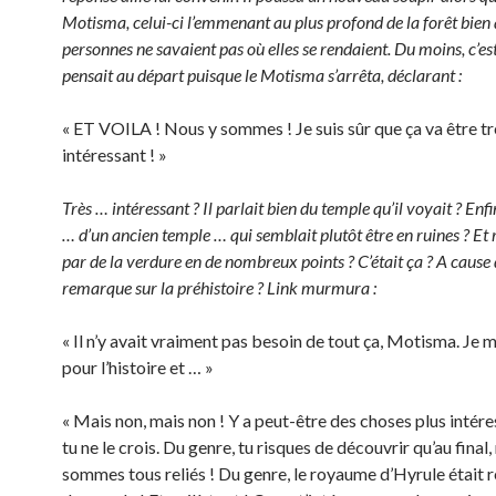
Motisma, celui-ci l’emmenant au plus profond de la forêt bien 
personnes ne savaient pas où elles se rendaient. Du moins, c’est
pensait au départ puisque le Motisma s’arrêta, déclarant :
« ET VOILA ! Nous y sommes ! Je suis sûr que ça va être tr
intéressant ! »
Très … intéressant ? Il parlait bien du temple qu’il voyait ? Enf
… d’un ancien temple … qui semblait plutôt être en ruines ? Et
par de la verdure en de nombreux points ? C’était ça ? A cause 
remarque sur la préhistoire ? Link murmura :
« Il n’y avait vraiment pas besoin de tout ça, Motisma. Je 
pour l’histoire et … »
« Mais non, mais non ! Y a peut-être des choses plus intér
tu ne le crois. Du genre, tu risques de découvrir qu’au final,
sommes tous reliés ! Du genre, le royaume d’Hyrule était re