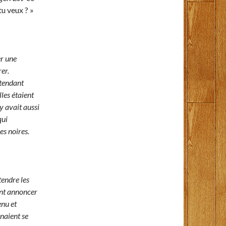
tu veux ? »
er une
er.
ntendant
les étaient
y avait aussi
qui
es noires.
tendre les
ant annoncer
enu et
enaient se