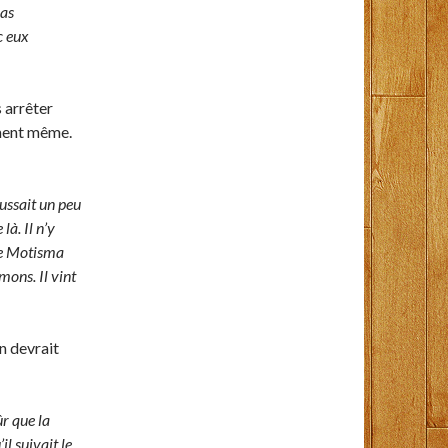
pas
c eux
 arrêter
ment même.
aussait un peu
là. Il n’y
 le Motisma
mons. Il vint
n devrait
ûr que la
il suivait le