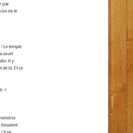
r par
’on ne le
i ! Le temple
e avait
es. Il y
 de là. Et ce
p. »
 monstres
 faisaient
! Il ne