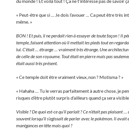
du monde ! Et voilà tout ! Ça ne t’intéresse pas de savoir ça
« Peut-être que si … Je dois l’avouer … Ca peut être très in
même. »
BON ! Et puis, il ne perdait rien à essayer de toute façon ! Il p
temple, faisant attention où il mettait les pieds tout en regard
lui. C’était … étrange … vraiment très étrange. Une architectur
de celle de son royaume. Tout était en pierre mais pas seuleme
était aussi très présent.
« Ce temple doit être vraiment vieux, non ? Motisma ? »
« Hahaha … Tu le verras parfaitement à autre chose, je pen
risques d’être plutôt surpris d’ailleurs quand ça sera visible
Visible ? De quoi est-ce qu’il parlait ? Ce n’était pas plaisant
souvent lorsqu’il s’agissait de parler avec le pokémon. Il avait
manigances en tête mais quoi ?