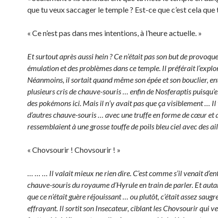
que tu veux saccager le temple ? Est-ce que c’est cela que 
« Ce n’est pas dans mes intentions, à l’heure actuelle. »
Et surtout après aussi hein ? Ce n’était pas son but de provoqu
émulation et des problèmes dans ce temple. Il préférait l’explor
Néanmoins, il sortait quand même son épée et son bouclier, e
plusieurs cris de chauve-souris … enfin de Nosferaptis puisqu’el
des pokémons ici. Mais il n’y avait pas que ça visiblement … Il 
d’autres chauve-souris … avec une truffe en forme de cœur et 
ressemblaient à une grosse touffe de poils bleu ciel avec des ail
« Chovsourir ! Chovsourir ! »
… … …
Il valait mieux ne rien dire. C’est comme s’il venait d’en
chauve-souris du royaume d’Hyrule en train de parler. Et aut
que ce n’était guère réjouissant … ou plutôt, c’était assez saugr
effrayant. Il sortit son Insecateur, ciblant les Chovsourir qui v