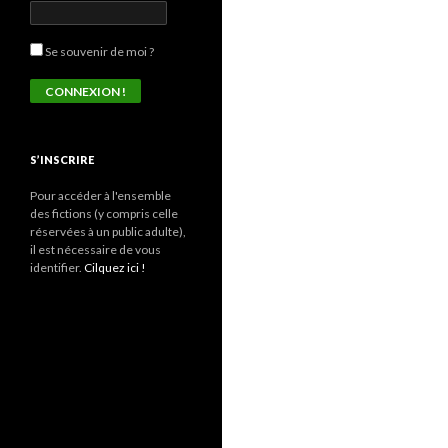
Se souvenir de moi ?
S’INSCRIRE
Pour accéder à l'ensemble
des fictions (y compris celle
réservées à un public adulte),
il est nécessaire de vous
identifier.
Cilquez ici !