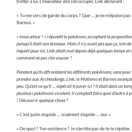
frotter à lui. L’Insecateur alla s’en occuper, Link déclarant :
« Tu me sers de garde du corps ? Que … je ne m’épuise pas 
Barnos. »
« Insecateur ! »
répondit le pokémon, acceptant la propositio
puisqu’il était son dresseur. Mais il n’y avait pas que ça, loin de l
inquiet pour lui. Link allait mal depuis déjà quelques temps et 
comment ne pas s’en soucier ?
Pendant qu’ils affrontaient les différents pokémons, sans pour 
prendre aux Archeodongs, Link, le Motisma et Barnos avançai
peu. Qu’est-ce qu’il … espérait trouver ici ? Il était dans un tem
plusieurs pokémons vivaient. Il comptait faire quoi d’autre à p
? Découvrir quelque chose ?
« C’est juste stupide … vraiment stupide … oui. »
« De quoi ? Ton existence ? Je n’arrête pas de te le répéter,