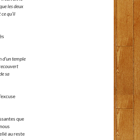
que les deux
 ce qu’il
ès
in d’un temple
 recouvert
de sa
m’excuse
essantes que
 nous
lié au reste