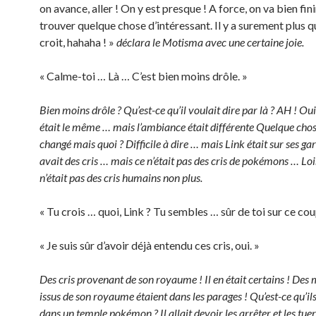
on avance, aller ! On y est presque ! A force, on va bien fini
trouver quelque chose d’intéressant. Il y a surement plus qu
croit, hahaha ! »
déclara le Motisma avec une certaine joie.
« Calme-toi … Là … C’est bien moins drôle. »
Bien moins drôle ? Qu’est-ce qu’il voulait dire par là ? AH ! Ou
était le même … mais l’ambiance était différente Quelque chos
changé mais quoi ? Difficile à dire … mais Link était sur ses gard
avait des cris … mais ce n’était pas des cris de pokémons … Loin
n’était pas des cris humains non plus.
« Tu crois … quoi, Link ? Tu sembles … sûr de toi sur ce cou
« Je suis sûr d’avoir déjà entendu ces cris, oui. »
Des cris provenant de son royaume ! Il en était certains ! Des
issus de son royaume étaient dans les parages ! Qu’est-ce qu’ils
dans un temple pokémon ? Il allait devoir les arrêter et les tuer 