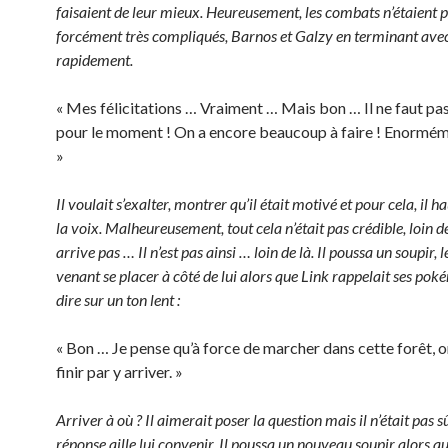
faisaient de leur mieux. Heureusement, les combats n’étaient 
forcément très compliqués, Barnos et Galzy en terminant ave
rapidement.
« Mes félicitations … Vraiment … Mais bon … Il ne faut pas
pour le moment ! On a encore beaucoup à faire ! Enormé
»
Il voulait s’exalter, montrer qu’il était motivé et pour cela, il h
la voix. Malheureusement, tout cela n’était pas crédible, loin de 
arrive pas … Il n’est pas ainsi … loin de là. Il poussa un soupir,
venant se placer à côté de lui alors que Link rappelait ses poké
dire sur un ton lent :
« Bon … Je pense qu’à force de marcher dans cette forêt, o
finir par y arriver. »
Arriver à où ? Il aimerait poser la question mais il n’était pas s
réponse aille lui convenir. Il poussa un nouveau soupir alors qu’