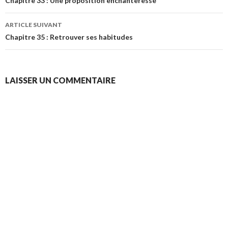
des
Chapitre 33 : Une proposition enchanteresse
articles
ARTICLE SUIVANT
Chapitre 35 : Retrouver ses habitudes
LAISSER UN COMMENTAIRE