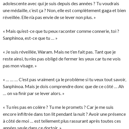
adolescente avec qui je suis depuis des années ? Tu voudrais
une médaille, c’est ça ? Non, elle est complètement gaga et bien
réveillée. Elle n’a pas envie de se lever non plus. »
« Mais qu’est-ce que tu peux raconter comme connerie, toi ?
Sanphinoa, est-ce que tu … »
« Je suis réveillée, Waram. Mais ne t’en fait pas. Tant que je
reste ainsi, tu n’es pas obligé de fermer les yeux car tu ne vois
pas mon visage. »
« … … … C’est pas vraiment ça le problème si tu veux tout savoir,
Sanphinoa. Mais je dois comprendre donc que de ce côté … Ah
… on va finir par se lever alors. »
« Tu n’es pas en colère ? Tu me le promets ? Car je me suis
encore infiltrée dans ton lit pendant la nuit ? Avoir une présence
à côté de moi … est tellement plus rassurant après toutes ces
années seule dans ce dortoir. »