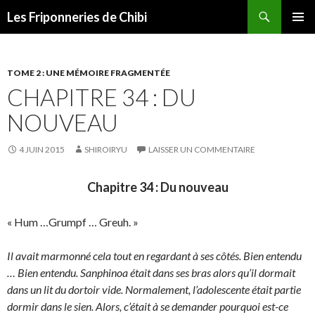
Recherche
Les Friponneries de Chibi
ALLER
MENU
AU
PRINCI
CONTENU
TOME 2 : UNE MÉMOIRE FRAGMENTÉE
CHAPITRE 34 : DU
NOUVEAU
4 JUIN 2015
SHIROIRYU
LAISSER UN COMMENTAIRE
Chapitre 34 : Du nouveau
« Hum …Grumpf … Greuh. »
Il avait marmonné cela tout en regardant à ses côtés. Bien entendu
… Bien entendu. Sanphinoa était dans ses bras alors qu’il dormait
dans un lit du dortoir vide. Normalement, l’adolescente était partie
dormir dans le sien. Alors, c’était à se demander pourquoi est-ce