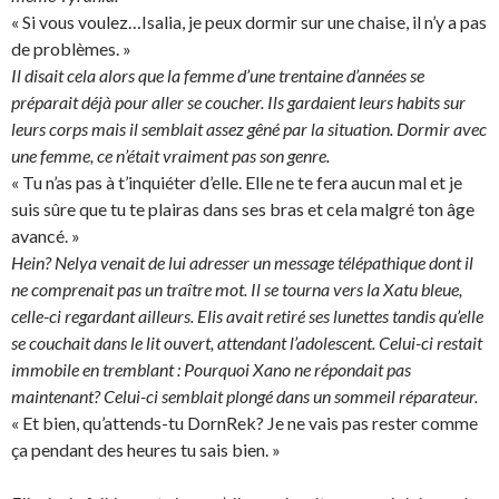
« Si vous voulez…Isalia, je peux dormir sur une chaise, il n’y a pas
de problèmes. »
Il disait cela alors que la femme d’une trentaine d’années se
préparait déjà pour aller se coucher. Ils gardaient leurs habits sur
leurs corps mais il semblait assez gêné par la situation. Dormir avec
une femme, ce n’était vraiment pas son genre.
« Tu n’as pas à t’inquiéter d’elle. Elle ne te fera aucun mal et je
suis sûre que tu te plairas dans ses bras et cela malgré ton âge
avancé. »
Hein? Nelya venait de lui adresser un message télépathique dont il
ne comprenait pas un traître mot. Il se tourna vers la Xatu bleue,
celle-ci regardant ailleurs. Elis avait retiré ses lunettes tandis qu’elle
se couchait dans le lit ouvert, attendant l’adolescent. Celui-ci restait
immobile en tremblant : Pourquoi Xano ne répondait pas
maintenant? Celui-ci semblait plongé dans un sommeil réparateur.
« Et bien, qu’attends-tu DornRek? Je ne vais pas rester comme
ça pendant des heures tu sais bien. »