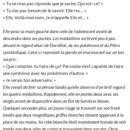
« Tu ne m’as pas répondu que je sache. Qui est-ce? »
« Tu n’as pas besoin de le savoir. Elle res… »
« Elis. Voilà mon nom. Je m’appelle Elis et… »
Elle posa sa main gauche dans celle de l’adolescent avant de
descendre dans ses poches. Les médaillons sortirent peu à peu
devant le regard ahuri de DornRek, de ses pokémons et du Ptéra
symbiotique. Celui-ci reprenait la parole en murmurant sur un ton
surpris :
« Que comptes-tu faire de ça? Personne n’est capable de faire
une symbiose avec les pokémons d’autrui. »
« Je serais ton adversaire. »
Elle venait de finir sa phrase tandis qu’elle observa d’un bref regard
les quatre médaillons. Rapidement, elle en pointa deux avec ses
doigts avant de disparaître dans un flot de lumières bleues.
Quelques secondes plus, un joyau rouge se trouvait sur son front
tandis que deux magnifiques griffes blanches étaient apparues à la
place de ses mains. Sa robe blanche était maintenant tressée de noir
tandis que deux ailes de coton se trouvaient dans son dos. Deux