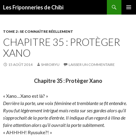
Recherche
Les Friponneries de Chibi
ALLER
MENU
AU
PRINCI
CONTENU
TOME 2 : SE CONNAÎTRE RÉELLEMENT
CHAPITRE 35 : PROTÈGER
XANO
15 AOÛT 2014
SHIROIRYU
LAISSER UN COMMENTAIRE
Chapitre 35 : Protèger Xano
« Xano…Xano est là? »
Derrière la porte, une voix féminine et tremblante se fit entendre.
Ryou fut légèrement intrigué mais resta sur ses gardes alors qu’il
s’approchait de la porte d’entrée. Il indiqua d’un regard à Ilina de
faire attention alors qu’il ouvrait la porte subitement.
« AHHHH! Ryusuke?! »