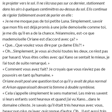
le projeter vers le sol. Il ne s’écrasa pas sur ce dernier, stationnant
dans les airs à quelques centimètres au-dessus du sol. Elis continua
de rigoler faiblement avant de parler en elle :
« Je ne me moque pas de toi petite Luna. Simplement, savoir
que mon fils est déjà promis à une jolie demoiselle comme toi,
je me dis qu’il en a de la chance. Néanmoins, est-ce que
mademoiselle Oriane est d’accord avec ça? »
« Que…Que voulez vous dire par ça dame Elis?! »
« Oh…Simplement, je vous ai choisi toutes les deux, ce n’est pas
par hasard. Vous êtes celles avec qui Xano se sentait le mieux, je
l’ai tout de suite remarqué. »
« Comment vous avez fait? Je croyais que vous n’aviez pas de
pouvoirs en tant qu’humaine. »
Oriane avait posé une question tout ce qu’il y avait de plus normal
et Arkan apparaissait devant la femme à double symbiose.
« Cela s’appelle simplement le sens maternel. Les mères savent
si leurs enfants sont heureux et quand j’ai vu Xano…dans le
domaine céleste. Je savais qu’il était très heureux avec vous,
beaucoup plus qu’avec quiconque d’autre. Oh…Il est aussi très