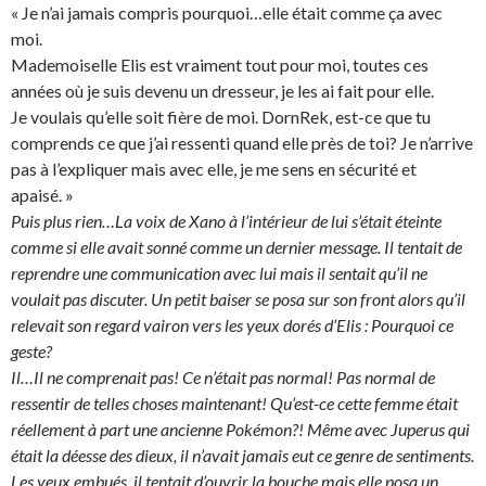
« Je n’ai jamais compris pourquoi…elle était comme ça avec
moi.
Mademoiselle Elis est vraiment tout pour moi, toutes ces
années où je suis devenu un dresseur, je les ai fait pour elle.
Je voulais qu’elle soit fière de moi. DornRek, est-ce que tu
comprends ce que j’ai ressenti quand elle près de toi? Je n’arrive
pas à l’expliquer mais avec elle, je me sens en sécurité et
apaisé. »
Puis plus rien…La voix de Xano à l’intérieur de lui s’était éteinte
comme si elle avait sonné comme un dernier message. Il tentait de
reprendre une communication avec lui mais il sentait qu’il ne
voulait pas discuter. Un petit baiser se posa sur son front alors qu’il
relevait son regard vairon vers les yeux dorés d’Elis : Pourquoi ce
geste?
Il…Il ne comprenait pas! Ce n’était pas normal! Pas normal de
ressentir de telles choses maintenant! Qu’est-ce cette femme était
réellement à part une ancienne Pokémon?! Même avec Juperus qui
était la déesse des dieux, il n’avait jamais eut ce genre de sentiments.
Les yeux embués, il tentait d’ouvrir la bouche mais elle posa un