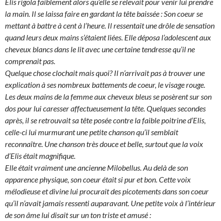
Elis rigola faiblement alors qu’elle se relevait pour venir lui prendre
la main. Il se laissa faire en gardant la tête baissée : Son coeur se
mettant à battre à cent à l’heure. Il ressentait une drôle de sensation
quand leurs deux mains s’étaient liées. Elle déposa l’adolescent aux
cheveux blancs dans le lit avec une certaine tendresse qu’il ne
comprenait pas.
Quelque chose clochait mais quoi? Il n’arrivait pas à trouver une
explication à ses nombreux battements de coeur, le visage rouge.
Les deux mains de la femme aux cheveux bleus se posèrent sur son
dos pour lui caresser affectueusement la tête. Quelques secondes
après, il se retrouvait sa tête posée contre la faible poitrine d’Elis,
celle-ci lui murmurant une petite chanson qu’il semblait
reconnaître. Une chanson très douce et belle, surtout que la voix
d’Elis était magnifique.
Elle était vraiment une ancienne Milobellus. Au delà de son
apparence physique, son coeur était si pur et bon. Cette voix
mélodieuse et divine lui procurait des picotements dans son coeur
qu’il n’avait jamais ressenti auparavant. Une petite voix à l’intérieur
de son âme lui disait sur un ton triste et amusé :