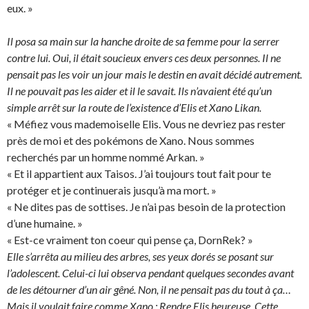
eux. »
Il posa sa main sur la hanche droite de sa femme pour la serrer
contre lui. Oui, il était soucieux envers ces deux personnes. Il ne
pensait pas les voir un jour mais le destin en avait décidé autrement.
Il ne pouvait pas les aider et il le savait. Ils n’avaient été qu’un
simple arrêt sur la route de l’existence d’Elis et Xano Likan.
« Méfiez vous mademoiselle Elis. Vous ne devriez pas rester
près de moi et des pokémons de Xano. Nous sommes
recherchés par un homme nommé Arkan. »
« Et il appartient aux Taisos. J’ai toujours tout fait pour te
protéger et je continuerais jusqu’à ma mort. »
« Ne dites pas de sottises. Je n’ai pas besoin de la protection
d’une humaine. »
« Est-ce vraiment ton coeur qui pense ça, DornRek? »
Elle s’arrêta au milieu des arbres, ses yeux dorés se posant sur
l’adolescent. Celui-ci lui observa pendant quelques secondes avant
de les détourner d’un air gêné. Non, il ne pensait pas du tout à ça…
Mais il voulait faire comme Xano : Rendre Elis heureuse. Cette