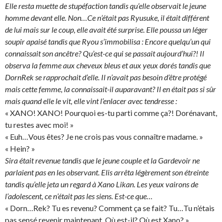
Elle resta muette de stupéfaction tandis qu’elle observait le jeune
homme devant elle. Non…Ce n’était pas Ryusuke, il était différent
de lui mais sur le coup, elle avait été surprise. Elle poussa un léger
soupir apaisé tandis que Ryou s’immobilisa : Encore quelqu’un qui
connaissait son ancêtre? Qu’est-ce qui se passait aujourd’hui?! Il
observa la femme aux cheveux bleus et aux yeux dorés tandis que
DornRek se rapprochait d’elle. Il n’avait pas besoin d’être protégé
mais cette femme, la connaissait-il auparavant? Il en était pas si sûr
mais quand elle le vit, elle vint l’enlacer avec tendresse :
« XANO! XANO! Pourquoi es-tu parti comme ça?! Dorénavant,
tu restes avec moi! »
« Euh…Vous êtes? Je ne crois pas vous connaître madame. »
« Hein? »
Sira était revenue tandis que le jeune couple et la Gardevoir ne
parlaient pas en les observant. Elis arrêta légèrement son étreinte
tandis qu’elle jeta un regard à Xano Likan. Les yeux vairons de
l’adolescent, ce n’était pas les siens. Est-ce que…
« Dorn…Rek? Tu es revenu? Comment ça se fait? Tu…Tu n’étais
pas sensé revenir maintenant. Où est-il? Où est Xano? »