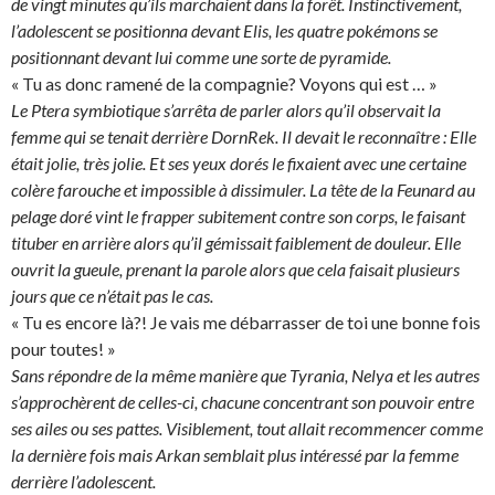
de vingt minutes qu’ils marchaient dans la forêt. Instinctivement,
l’adolescent se positionna devant Elis, les quatre pokémons se
positionnant devant lui comme une sorte de pyramide.
« Tu as donc ramené de la compagnie? Voyons qui est … »
Le Ptera symbiotique s’arrêta de parler alors qu’il observait la
femme qui se tenait derrière DornRek. Il devait le reconnaître : Elle
était jolie, très jolie. Et ses yeux dorés le fixaient avec une certaine
colère farouche et impossible à dissimuler. La tête de la Feunard au
pelage doré vint le frapper subitement contre son corps, le faisant
tituber en arrière alors qu’il gémissait faiblement de douleur. Elle
ouvrit la gueule, prenant la parole alors que cela faisait plusieurs
jours que ce n’était pas le cas.
« Tu es encore là?! Je vais me débarrasser de toi une bonne fois
pour toutes! »
Sans répondre de la même manière que Tyrania, Nelya et les autres
s’approchèrent de celles-ci, chacune concentrant son pouvoir entre
ses ailes ou ses pattes. Visiblement, tout allait recommencer comme
la dernière fois mais Arkan semblait plus intéressé par la femme
derrière l’adolescent.