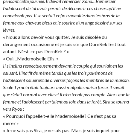
pendant cette journée. Il devait remercier Xano…Remercier
l’adolescent de lui avoir permis de découvrir ces choses qu’il ne
connaissait pas. Il se sentait enfin tranquille dans les bras de la
femme aux cheveux bleus et le sourire d’un ange dessiné sur ses
lèvres.
« Nous allons devoir vous quitter. Je suis désolée du
dérangement occasionné et je suis sûr que DornRek l’est tout
autant. N’est-ce pas DornRek ? »
« Oui…Mademoiselle Elis. »
Il s’inclina respectueusement devant le couple qui souriait en les
saluant. Ilina fit de même tandis que les trois pokémons de
l’adolescent saluèrent de diverses façons les membres de la maison.
Seule Tyrania était toujours aussi malpolie mais à force, il savait
que c’était normal avec elle et il n’en tenait pas compte. Alors que la
femme et l’adolescent partaient au loin dans la forêt, Sira se tourna
vers Ryou :
« Pourquoi l’appelle t-elle Mademoiselle? Ce n’est pas sa
mère? »
« Je ne sais pas Sira, je ne sais pas. Mais je suis inquiet pour