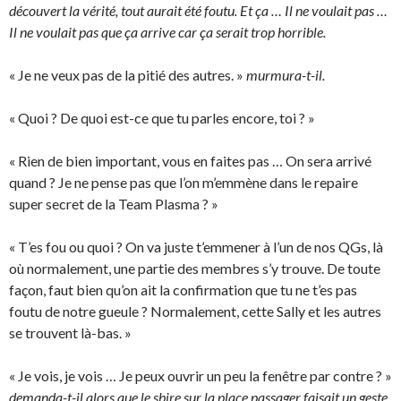
découvert la vérité, tout aurait été foutu. Et ça … Il ne voulait pas …
Il ne voulait pas que ça arrive car ça serait trop horrible.
« Je ne veux pas de la pitié des autres. »
murmura-t-il.
« Quoi ? De quoi est-ce que tu parles encore, toi ? »
« Rien de bien important, vous en faites pas … On sera arrivé
quand ? Je ne pense pas que l’on m’emmène dans le repaire
super secret de la Team Plasma ? »
« T’es fou ou quoi ? On va juste t’emmener à l’un de nos QGs, là
où normalement, une partie des membres s’y trouve. De toute
façon, faut bien qu’on ait la confirmation que tu ne t’es pas
foutu de notre gueule ? Normalement, cette Sally et les autres
se trouvent là-bas. »
« Je vois, je vois … Je peux ouvrir un peu la fenêtre par contre ? »
demanda-t-il alors que le sbire sur la place passager faisait un geste