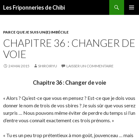
Recherche
Les Friponneries de Chibi
ALLER
MENU
AU
PRINCI
CONTENU
PARCE QUE JE SUIS UN(E) IMBÉCILE
CHAPITRE 36 : CHANGER DE
VOIE
24 MAI 2015
SHIROIRYU
LAISSER UN COMMENTAIRE
Chapitre 36 : Changer de voie
« Alors ? Qu’est-ce que vous en pensez ? Est-ce que je dois vous
donner le nom de trois de vos sbires ? Je suis sûr que vous serez
surpris … Nous pouvons même éviter de perdre du temps si l’un
d’entre vous connait exactement ces trois prénoms. »
« Tu es un peu trop prétentieux à mon goût, jouvenceau … mais