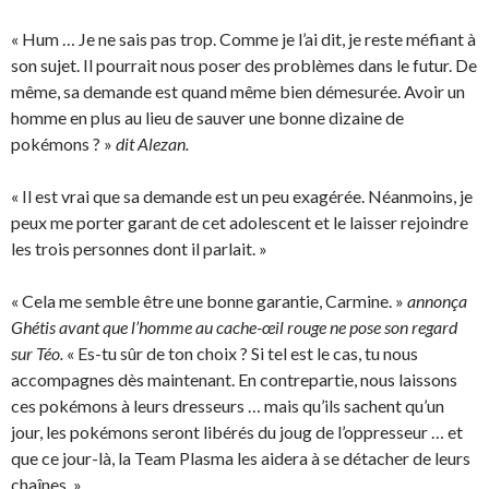
« Hum … Je ne sais pas trop. Comme je l’ai dit, je reste méfiant à
son sujet. Il pourrait nous poser des problèmes dans le futur. De
même, sa demande est quand même bien démesurée. Avoir un
homme en plus au lieu de sauver une bonne dizaine de
pokémons ? »
dit Alezan.
« Il est vrai que sa demande est un peu exagérée. Néanmoins, je
peux me porter garant de cet adolescent et le laisser rejoindre
les trois personnes dont il parlait. »
« Cela me semble être une bonne garantie, Carmine. »
annonça
Ghétis avant que l’homme au cache-œil rouge ne pose son regard
sur Téo.
« Es-tu sûr de ton choix ? Si tel est le cas, tu nous
accompagnes dès maintenant. En contrepartie, nous laissons
ces pokémons à leurs dresseurs … mais qu’ils sachent qu’un
jour, les pokémons seront libérés du joug de l’oppresseur … et
que ce jour-là, la Team Plasma les aidera à se détacher de leurs
chaînes. »