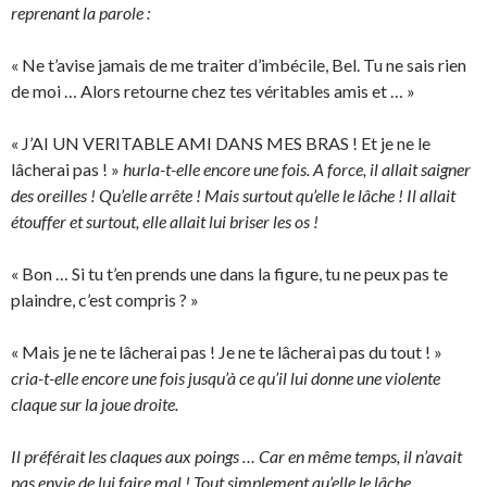
reprenant la parole :
« Ne t’avise jamais de me traiter d’imbécile, Bel. Tu ne sais rien
de moi … Alors retourne chez tes véritables amis et … »
« J’AI UN VERITABLE AMI DANS MES BRAS ! Et je ne le
lâcherai pas ! »
hurla-t-elle encore une fois. A force, il allait saigner
des oreilles ! Qu’elle arrête ! Mais surtout qu’elle le lâche ! Il allait
étouffer et surtout, elle allait lui briser les os !
« Bon … Si tu t’en prends une dans la figure, tu ne peux pas te
plaindre, c’est compris ? »
« Mais je ne te lâcherai pas ! Je ne te lâcherai pas du tout ! »
cria-t-elle encore une fois jusqu’à ce qu’il lui donne une violente
claque sur la joue droite.
Il préférait les claques aux poings … Car en même temps, il n’avait
pas envie de lui faire mal ! Tout simplement qu’elle le lâche.