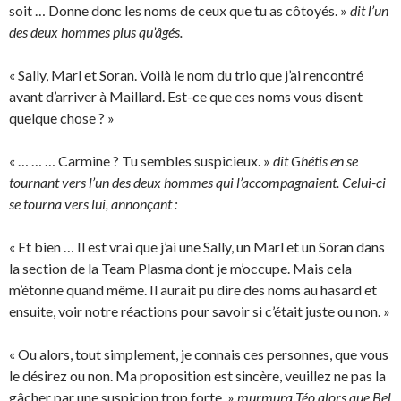
soit … Donne donc les noms de ceux que tu as côtoyés. »
dit l’un
des deux hommes plus qu’âgés.
« Sally, Marl et Soran. Voilà le nom du trio que j’ai rencontré
avant d’arriver à Maillard. Est-ce que ces noms vous disent
quelque chose ? »
« … … … Carmine ? Tu sembles suspicieux. »
dit Ghétis en se
tournant vers l’un des deux hommes qui l’accompagnaient. Celui-ci
se tourna vers lui, annonçant :
« Et bien … Il est vrai que j’ai une Sally, un Marl et un Soran dans
la section de la Team Plasma dont je m’occupe. Mais cela
m’étonne quand même. Il aurait pu dire des noms au hasard et
ensuite, voir notre réactions pour savoir si c’était juste ou non. »
« Ou alors, tout simplement, je connais ces personnes, que vous
le désirez ou non. Ma proposition est sincère, veuillez ne pas la
gâcher par une suspicion trop forte. »
murmura Téo alors que Bel