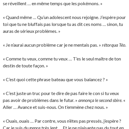
se réveillent … en même temps que les pokémons. »
« Quand même … Qu’un adolescent nous rejoigne. J’espère pour
toi que tu ne bluffais pas lorsque tu as dit ces noms … sinon, tu
auras de sérieux problèmes. »
« Je n’aurai aucun problème car je ne mentais pas. »
rétorqua Téo.
« Comme tu veux, comme tu veux … T’es le seul maître de ton
destin de toute façon. »
« C’est quoi cette phrase bateau que vous balancez ? »
« C’est juste un truc pour te dire de pas faire le con si tu veux
pas avoir de problèmes dans le futur. »
annonça le second sbire.
«
Aller … Avance et suis-nous. On t’emmène chez nous. »
« Ouais, ouais … Par contre, vous n’êtes pas pressés, j’espère ?
Car je suis du genre très lent … Et je ne plaisante pas du tout en