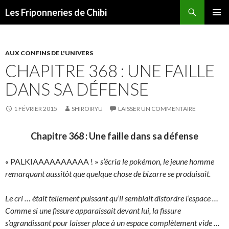
Recherche
Les Friponneries de Chibi
ALLER
MENU
AU
PRINCI
CONTENU
AUX CONFINS DE L'UNIVERS
CHAPITRE 368 : UNE FAILLE
DANS SA DÉFENSE
1 FÉVRIER 2015
SHIROIRYU
LAISSER UN COMMENTAIRE
Chapitre 368 : Une faille dans sa défense
« PALKIAAAAAAAAAA ! »
s’écria le pokémon, le jeune homme
remarquant aussitôt que quelque chose de bizarre se produisait.
Le cri … était tellement puissant qu’il semblait distordre l’espace …
Comme si une fissure apparaissait devant lui, la fissure
s’agrandissant pour laisser place à un espace complètement vide …