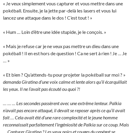
« Je veux simplement vous capturer et vous mettre dans une
pokéball. Ensuite, je la jette par-delà les lasers et vous lui
lancez une attaque dans le dos ! C’est tout ! »
« Hum … Loin d’être une idée stupide, je le conçois. »
« Mais je refuse car je ne veux pas mettre un dieu dans une
pokéball ! Il en est hors de question ! Ca ne sert à rien ! Je … Je
… »
« Et bien ? Qu’attends-tu pour projeter la pokéball sur moi ? »
demanda Giratina d’une voix calme et lente alors qu’il écarquillait
les yeux. Il ne l’avait pas écouté ou quoi ?!
… … … Les secondes passèrent avec une extrême lenteur. Palkia
n’avait pas encore attaqué, il devait se reposer après ce qu’il avait
fait … Cela avait été d’une rare complexité et le jeune homme
reconnaissait parfaitement l’ingéniosité de Palkia sur ce coup. Mais
… Capturer Giratina ? Les yeux noirs et rouges du renégat se