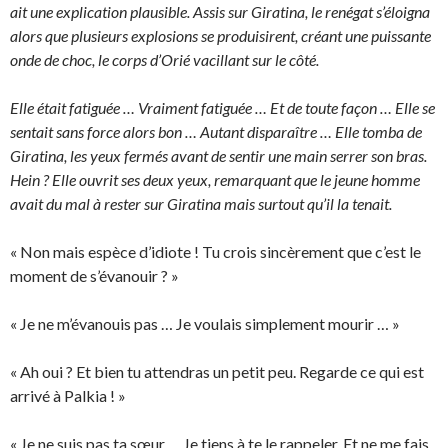
ait une explication plausible. Assis sur Giratina, le renégat s’éloigna
alors que plusieurs explosions se produisirent, créant une puissante
onde de choc, le corps d’Orié vacillant sur le côté.
Elle était fatiguée … Vraiment fatiguée … Et de toute façon … Elle se
sentait sans force alors bon … Autant disparaître … Elle tomba de
Giratina, les yeux fermés avant de sentir une main serrer son bras.
Hein ? Elle ouvrit ses deux yeux, remarquant que le jeune homme
avait du mal à rester sur Giratina mais surtout qu’il la tenait.
« Non mais espèce d’idiote ! Tu crois sincèrement que c’est le
moment de s’évanouir ? »
« Je ne m’évanouis pas … Je voulais simplement mourir … »
« Ah oui ? Et bien tu attendras un petit peu. Regarde ce qui est
arrivé à Palkia ! »
« Je ne suis pas ta sœur … Je tiens à te le rappeler. Et ne me fais