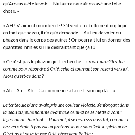
qu’Arceus a été le voir … Nul autre n’aurait essayé une telle
chose. »
« AH ! Vraiment un imbécile ! S’il veut être tellement impliqué
en tant que noyau, il n’a qu’à demandé … Au lieu de voler du
phazon dans le corps des autres ! On pourrait lui en donner des
quantités infinies si il le désirait tant que ça ! »
« Ce n’est pas le phazon qu’il recherche… »
murmura Giratina
comme pour répondre à Orié, celle-ci tournant son regard vers lui.
Alors qu’est-ce donc ?
« Ah… Ah … Ah … Ca commence à faire beaucoup là … »
Le tentacule blanc avait pris une couleur violette, s’enfonçant dans
la peau du jeune homme avant que celui-ci ne se mette à vomir
légèrement. Pourtant … Pourtant, il se redressa aussitôt, comme si
de rien n’était. Il poussa un profond soupir sous l’œil suspicieux de
Giratina et de la fausse Orié, observant Palkia :