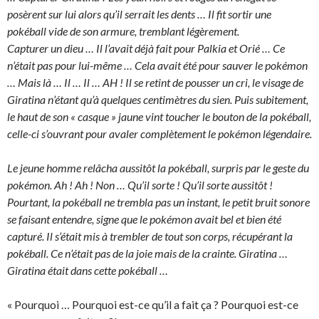
posèrent sur lui alors qu’il serrait les dents … Il fit sortir une
pokéball vide de son armure, tremblant légèrement.
Capturer un dieu … Il l’avait déjà fait pour Palkia et Orié … Ce
n’était pas pour lui-même … Cela avait été pour sauver le pokémon
… Mais là … Il … Il … AH ! Il se retint de pousser un cri, le visage de
Giratina n’étant qu’à quelques centimètres du sien. Puis subitement,
le haut de son « casque » jaune vint toucher le bouton de la pokéball,
celle-ci s’ouvrant pour avaler complètement le pokémon légendaire.
Le jeune homme relâcha aussitôt la pokéball, surpris par le geste du
pokémon. Ah ! Ah ! Non … Qu’il sorte ! Qu’il sorte aussitôt !
Pourtant, la pokéball ne trembla pas un instant, le petit bruit sonore
se faisant entendre, signe que le pokémon avait bel et bien été
capturé. Il s’était mis à trembler de tout son corps, récupérant la
pokéball. Ce n’était pas de la joie mais de la crainte. Giratina …
Giratina était dans cette pokéball …
« Pourquoi … Pourquoi est-ce qu’il a fait ça ? Pourquoi est-ce