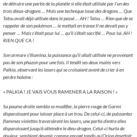
de détruire une partie de la planète si elle était utilisée par l’un des
trois dieux-dragons … Mais une technique issue des dragons … Que
Tatsu avait déjà utilisée dans le passé … AH ! Tatsu … Rien que de se
rappeler de son pokémon … le mettait en transe Il ne devait pas y
penser … Mais c’était pour lui … qu’il s’était sacrifié … Pour lui. AH !
RIEN QUE CA !
Son armure s’illumina, la puissance qu’il allait utilisée ne provenant
pas de son phazon pour une fois. Il tendit ses deux mains vers
Palkia, observant les lasers qui se croisaient avent de crier à en
perdre haleine :
« PALKIA ! JE VAIS VOUS RAMENER A LA RAISON ! »
Sa paume droite sembla se modifier, la pierre rouge de Garmi
disparaissant pour laisser place à un trou. De celui-ci, de puissantes
flammes violettes traversèrent les lasers, une partie d’entre elles
disparaissant jusqu’à atteindre le dieu-dragon. Celui-ci hurla de
douleur, semblant devenir comme enragé tandis qu’Orion émettait