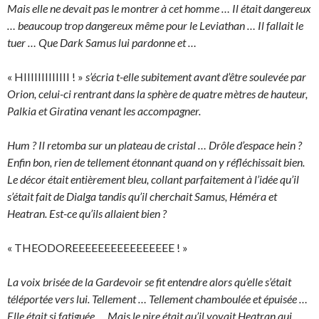
Mais elle ne devait pas le montrer à cet homme … Il était dangereux
… beaucoup trop dangereux même pour le Leviathan … Il fallait le
tuer … Que Dark Samus lui pardonne et …
« HIIIIIIIIIIIII ! »
s’écria t-elle subitement avant d’être soulevée par
Orion, celui-ci rentrant dans la sphère de quatre mètres de hauteur,
Palkia et Giratina venant les accompagner.
Hum ? Il retomba sur un plateau de cristal … Drôle d’espace hein ?
Enfin bon, rien de tellement étonnant quand on y réfléchissait bien.
Le décor était entièrement bleu, collant parfaitement à l’idée qu’il
s’était fait de Dialga tandis qu’il cherchait Samus, Héméra et
Heatran. Est-ce qu’ils allaient bien ?
« THEODOREEEEEEEEEEEEEEEE ! »
La voix brisée de la Gardevoir se fit entendre alors qu’elle s’était
téléportée vers lui. Tellement … Tellement chamboulée et épuisée …
Elle était si fatiguée … Mais le pire était qu’il voyait Heatran qui