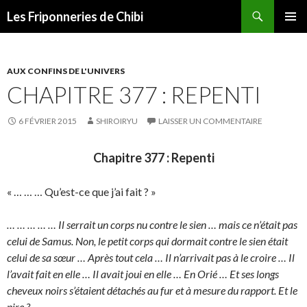
Recherche
Les Friponneries de Chibi
ALLER
MENU
AU
PRINCI
CONTENU
AUX CONFINS DE L'UNIVERS
CHAPITRE 377 : REPENTI
6 FÉVRIER 2015
SHIROIRYU
LAISSER UN COMMENTAIRE
Chapitre 377 : Repenti
« … … … Qu’est-ce que j’ai fait ? »
… … … … … Il serrait un corps nu contre le sien … mais ce n’était pas
celui de Samus. Non, le petit corps qui dormait contre le sien était
celui de sa sœur … Après tout cela … Il n’arrivait pas à le croire … Il
l’avait fait en elle … Il avait joui en elle … En Orié … Et ses longs
cheveux noirs s’étaient détachés au fur et à mesure du rapport. Et le
pire ?