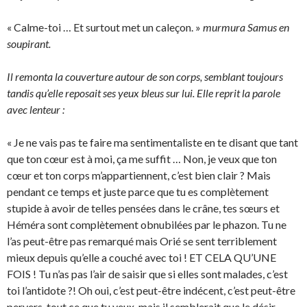
« Calme-toi … Et surtout met un caleçon. »
murmura Samus en
soupirant.
Il remonta la couverture autour de son corps, semblant toujours
tandis qu’elle reposait ses yeux bleus sur lui. Elle reprit la parole
avec lenteur :
« Je ne vais pas te faire ma sentimentaliste en te disant que tant
que ton cœur est à moi, ça me suffit … Non, je veux que ton
cœur et ton corps m’appartiennent, c’est bien clair ? Mais
pendant ce temps et juste parce que tu es complètement
stupide à avoir de telles pensées dans le crâne, tes sœurs et
Héméra sont complètement obnubilées par le phazon. Tu ne
l’as peut-être pas remarqué mais Orié se sent terriblement
mieux depuis qu’elle a couché avec toi ! ET CELA QU’UNE
FOIS ! Tu n’as pas l’air de saisir que si elles sont malades, c’est
toi l’antidote ?! Oh oui, c’est peut-être indécent, c’est peut-être
pervers, tout ce que tu veux, mais il semblerait que le désir