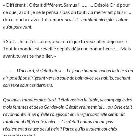
« Différent ! C’était différent, Samus ! … … … Désolé Orié pour
ce que j’ai dit, je ne le pensais pas du tout. Ca me ferait plaisir …
de recoucher avec toi. »
murmura t-il, semblant bien plus calme
qu’auparavant.
« Soit … Si tu t’es calmé, peut-être que tu veux aller déjeuner ?
Tout le monde est réveillé depuis déjà une bonne heure … Mais
avant, tu vas te rhabiller. »
… … … D’accord, si c’était ainsi … Le jeune homme hocha la tête d’un
air positif, se dirigeant vers la salle de bain avec ses habits, cachant
son sexe sous ces derniers.
Quelques minutes plus tard, il était assis à la table, accompagné des
trois femmes et de la Gardevoir. C’était vraiment lui … ou Orié était
rayonnante. Bien qu’elle rougissait en le regardant, elle semblait
totalement différente d’hier … Ce n’était quand même pas
réellement à cause de lui hein ? Parce qu’ils avaient couchés
ensembles hein ?