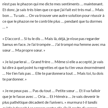
n’est pas le phazon qui me dicte mes sentiments … maintenant.
Et donc, je sais très bien que ce que j’ai fait est très mal … Mais
bon … Tu sais … On va trouver une autre solution pour réussir à
ce que le phazon ne te contrôle plus … pendant que tu dormes
… »
« D’accord … Si tu le dis … Mais là, déjà, je n’ose pas regarder
Samus en face. Je l’ai trompée … J’ai trompé ma femme avec ma
sœur … Ma propre sœur. »
« Je lui parlerai … Grand frère … Même si elle a accepté, je vais
lui dire à quel point tu regrettes et que tu t’en veux énormément
… Ne t’en fais pas … Elle te pardonnera tout … Mais toi, tu dois
te pardonner. »
« Je ne peux pas … Pas du tout … Petite sœur … Et il va falloir
que je le fasse avec … Oria … Et Héméra … Je vais devenir le
plus pathétique décadent de l’univers. »
murmura t-il tandis
qu’elle le forçait à se reposer contre elle. Qu’il arrête d’y penser …