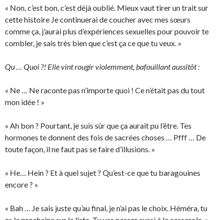
« Non, c’est bon, c’est déjà oublié. Mieux vaut tirer un trait sur
cette histoire Je continuerai de coucher avec mes sœurs
comme ça, j’aurai plus d’expériences sexuelles pour pouvoir te
combler, je sais très bien que c’est ça ce que tu veux. »
Qu … Quoi ?! Elle vint rougir violemment, bafouillant aussitôt :
« Ne … Ne raconte pas n’importe quoi ! Ce n’était pas du tout
mon idée ! »
« Ah bon ? Pourtant, je suis sûr que ça aurait pu l’être. Tes
hormones te donnent des fois de sacrées choses … Pfff … De
toute façon, il ne faut pas se faire d’illusions. »
« He… Hein ? Et à quel sujet ? Qu’est-ce que tu baragouines
encore ? »
« Bah … Je sais juste qu’au final, je n’ai pas le choix. Héméra, tu
es la prochaine sur la liste. Tu vas passer aussi à la casserole. »