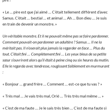
« Le … pire est que j’ai aimé … C’était tellement différent d’avec
Samus. C’était … bestial … et animal … Ah … Bon dieu … Je suis
en train de devenir un monstre. »
Un véritable monstre. Et il ne pouvait même pas se faire pardonner.
Comment pouvait-on pardonner un adultère ? Samus … Il ne la
méritait pas. Il n’oserait plus jamais la regarder en face … Plus du
tout. C’était fini … Complètement fini … Les yeux bleus de sa petite
sœur s’ouvrirent alors qu’il était à peine cinq ou six heures du matin.
Elle le regarda avec tendresse, rougissant faiblement en murmurant
:
« Bonjour … grand frère … Comment … est-ce que tu vas ? »
« Très mal … Je vais très mal, Orié … Très très mal même … »
« C’est de ma faute … Je le sais très bien … C’est de ma faute si