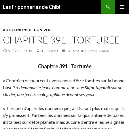
Recherche
Les Friponneries de Chibi
ALLER
MENU
AU
PRINCI
CONTENU
AUX CONFINS DE L'UNIVERS
CHAPITRE 391 : TORTURÉE
6 FÉVRIER 2015
SHIROIRYU
LAISSER UN COMMENTAIRE
Chapitre 391 : Torturée
« Combien de pourcent avons-nous d’être tombés sur la bonne
base ? »
demanda le jeune homme alors que Slifor tapotait sur un
clavier, une fenêtre holographique devant ses yeux.
« Très peu d’après les données que j’ai. Ils sont plus malins qu’ils
n’y paraissent. J’ai bien les données sur la quarantaine de bases
installées sur cette planète mais aucune d’entre elles ne signale
où se trouve Mother Brain. Il fallait s’en douter mais bon,