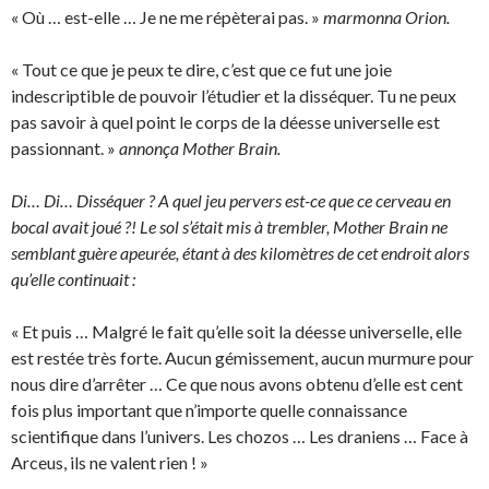
« Où … est-elle … Je ne me répèterai pas. »
marmonna Orion.
« Tout ce que je peux te dire, c’est que ce fut une joie
indescriptible de pouvoir l’étudier et la disséquer. Tu ne peux
pas savoir à quel point le corps de la déesse universelle est
passionnant. »
annonça Mother Brain.
Di… Di… Disséquer ? A quel jeu pervers est-ce que ce cerveau en
bocal avait joué ?! Le sol s’était mis à trembler, Mother Brain ne
semblant guère apeurée, étant à des kilomètres de cet endroit alors
qu’elle continuait :
« Et puis … Malgré le fait qu’elle soit la déesse universelle, elle
est restée très forte. Aucun gémissement, aucun murmure pour
nous dire d’arrêter … Ce que nous avons obtenu d’elle est cent
fois plus important que n’importe quelle connaissance
scientifique dans l’univers. Les chozos … Les draniens … Face à
Arceus, ils ne valent rien ! »