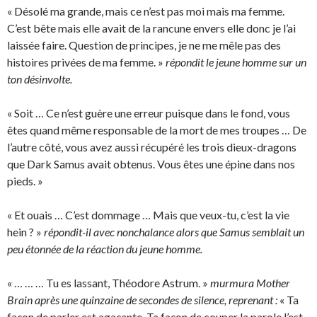
« Désolé ma grande, mais ce n’est pas moi mais ma femme.
C’est bête mais elle avait de la rancune envers elle donc je l’ai
laissée faire. Question de principes, je ne me mêle pas des
histoires privées de ma femme. »
répondit le jeune homme sur un
ton désinvolte.
« Soit … Ce n’est guère une erreur puisque dans le fond, vous
êtes quand même responsable de la mort de mes troupes … De
l’autre côté, vous avez aussi récupéré les trois dieux-dragons
que Dark Samus avait obtenus. Vous êtes une épine dans nos
pieds. »
« Et ouais … C’est dommage … Mais que veux-tu, c’est la vie
hein ? »
répondit-il avec nonchalance alors que Samus semblait un
peu étonnée de la réaction du jeune homme.
« … … … Tu es lassant, Théodore Astrum. »
murmura Mother
Brain après une quinzaine de secondes de silence, reprenant :
« Ta
façon de parler est agaçante. Ta façon de couper la parole l’est