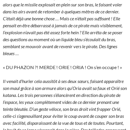
alors que le missile explosait en plein sur son bras, le faisant voler
dans les airs avant de retomber à quelques mètres de ce dernier.
C’était déjà une bonne chose … Mais ce n’était pas suffisant ! Elle
pensait en être débarrassé à jamais de ce pirate mais visiblement,
l’explosion n’avait pas été assez forte hein ? Elle arrêta de se poser
des questions au moment où un liquide bleu s’écoulait du bras,
semblant se mouvoir avant de revenir vers le pirate. Des lignes
bleues …
« DU PHAZON ?! MERDE ! ORIE ! ORIA ! On s’en occupe ! »
Il venait d’hurler cela aussitôt à ses deux sœurs, faisant apparaître
son maul grâce à son armure alors qu’Oria avait sa faux et Orié son
katana. Les trois personnes s’élancèrent en direction du pirate de
l’espace, les yeux complètement vides de ce dernier prenant une
teinte bleutée. D’un geste véloce, son bras droit vint frapper Orié,
celle-ci s’agenouillant pour éviter le coup avant de couper son bras
avec facilité, disparaissant de la vue de tous et de toutes. Pourtant,
le bruit de sa lame résonnait dans la pièce. Des taillades apparurent