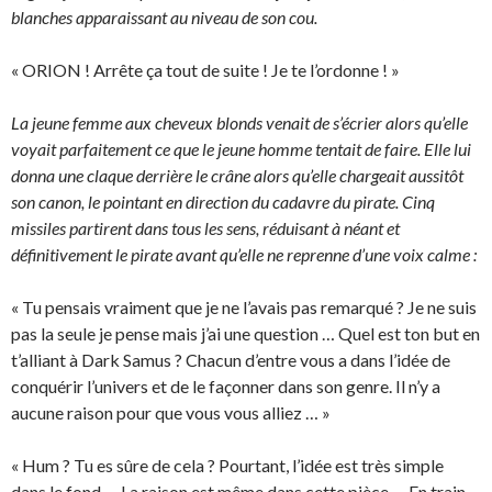
blanches apparaissant au niveau de son cou.
« ORION ! Arrête ça tout de suite ! Je te l’ordonne ! »
La jeune femme aux cheveux blonds venait de s’écrier alors qu’elle
voyait parfaitement ce que le jeune homme tentait de faire. Elle lui
donna une claque derrière le crâne alors qu’elle chargeait aussitôt
son canon, le pointant en direction du cadavre du pirate. Cinq
missiles partirent dans tous les sens, réduisant à néant et
définitivement le pirate avant qu’elle ne reprenne d’une voix calme :
« Tu pensais vraiment que je ne l’avais pas remarqué ? Je ne suis
pas la seule je pense mais j’ai une question … Quel est ton but en
t’alliant à Dark Samus ? Chacun d’entre vous a dans l’idée de
conquérir l’univers et de le façonner dans son genre. Il n’y a
aucune raison pour que vous vous alliez … »
« Hum ? Tu es sûre de cela ? Pourtant, l’idée est très simple
dans le fond … La raison est même dans cette pièce … En train