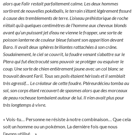
alors que Falir restait parfaitement calme. Les deux hommes
sortirent de nouvelles pokéballs, le terrain s’étant légèrement fissuré
à cause des tremblements de terre. L’oiseau préhistorique de roche
n’était qu’à quelques centimètres de l’homme aux cheveux blonds
avant qu’un puissant jet d’eau ne vienne le frapper, une sorte de
poisson lanterne de couleur bleue faisant son apparition devant
Baro. Il avait deux sphères brillantes rattachées à son crâne.
Soudainement, le ciel se couvrit, la foudre venant s’abattre sur le
Ptera qui fut électrocuté sans pouvoir se protéger ou esquiver le
coup. Une sorte de chien entièrement jaune avec un col blanc se
trouvait devant Faril. Tous ses poils étaient hérissés et il semblait
très agressif… Le créateur de cette foudre. Ptéreurdécieu tomba au
sol, son corps étant recouvert de spasmes alors que des morceaux
de peau rocheuse tombaient autour de lui. Il n’en avait plus pour
très longtemps à vivre.
« Vois-tu… Personne ne résiste à notre combinaison… Que cela
soit un homme ou un pokémon. La dernière fois que nous
l’avons utilisé… »