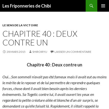
Recherche
Les Friponneries de Chibi
ALLER
MENU
AU
PRINCI
CONTENU
LE SENS DE LA VICTOIRE
CHAPITRE 40 : DEUX
CONTRE UN
28 MARS 2015
SHIROIRYU
LAISSER UN COMMENTAIRE
Chapitre 40 : Deux contre un
Oui…Son sommeil n’avait pas été fameux mais il avait eut au moins
le mérite de le reposer et de lui permettre de reprendre quelques
forces, chose dont il avait bien besoin après les derniers
évènements. Sa Togetic contre lui, il avait ouvert les yeux en
regardant la petite créature ailée et blanche d’un air surpris, se
demandant ce qu’elle faisait là. Rapidement, il s’était rappelé la