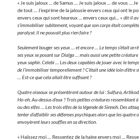
« Je suis jaloux … de Samus … Je suis jaloux … de vous … Je 
de tout … J’exprime de la jalousie envers ceux qui ont le p
envers ceux qui sont heureux … envers ceux qui… »
dit-il a
s’immobiliser subitement, voyant que son corps était complè
paralysé. Il ne pouvait plus rien faire ?
Seulement bouger ses yeux … et encore … Le temps s’était arrêt
ses yeux se posant sur Dialga … mais aussi une petite créature
yeux saphir. Celebi … Les deux capables de jouer avec le temps
de l’immobiliser temporellement ? C’était une idée loin d’être 
… Est-ce que cela allait être suffisant ?
Quatre oiseaux se présentèrent autour de lui : Sulfura, Artikodi
Ho-oh. Au-dessus d’eux ? Trois petites créatures ressemblant à
ou des elfes … Les trois elfes de la légende de Sinnoh. Des atta
tenter d’affaiblir ses défenses psychiques alors que les quatre 
envoyèrent leurs souffles en sa direction.
« Haïssez moi … Ressentez de la haine envers moi … Resse