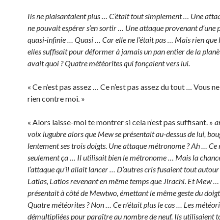
Ils ne plaisantaient plus … C’était tout simplement … Une atta
ne pouvait espérer s’en sortir … Une attaque provenant d’une 
quasi-infinie … Quasi … Car elle ne l’était pas … Mais rien que 
elles suffisait pour déformer à jamais un pan entier de la planète
avait quoi ? Quatre météorites qui fonçaient vers lui.
« Ce n’est pas assez … Ce n’est pas assez du tout … Vous n
rien contre moi. »
« Alors laisse-moi te montrer si cela n’est pas suffisant. »
a
voix lugubre alors que Mew se présentait au-dessus de lui, bo
lentement ses trois doigts. Une attaque métronome ? Ah … Ce n
seulement ça … Il utilisait bien le métronome … Mais la chance
l’attaque qu’il allait lancer … D’autres cris fusaient tout autour 
Latias, Latios revenant en même temps que Jirachi. Et Mew 
présentait à côté de Mewtwo, émettant le même geste du doig
Quatre météorites ? Non … Ce n’était plus le cas … Les météorit
démultipliées pour paraître au nombre de neuf. Ils utilisaient to