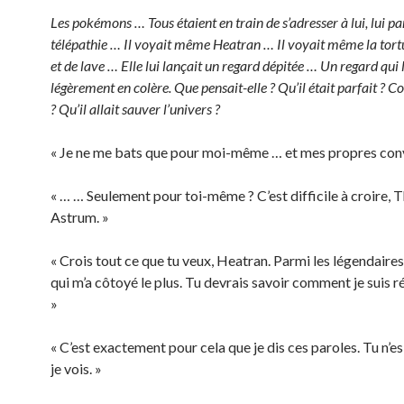
Les pokémons … Tous étaient en train de s’adresser à lui, lui pa
télépathie … Il voyait même Heatran … Il voyait même la tort
et de lave … Elle lui lançait un regard dépitée … Un regard qui 
légèrement en colère. Que pensait-elle ? Qu’il était parfait 
? Qu’il allait sauver l’univers ?
« Je ne me bats que pour moi-même … et mes propres conv
« … … Seulement pour toi-même ? C’est difficile à croire,
Astrum. »
« Crois tout ce que tu veux, Heatran. Parmi les légendaires,
qui m’a côtoyé le plus. Tu devrais savoir comment je suis 
»
« C’est exactement pour cela que je dis ces paroles. Tu n’e
je vois. »