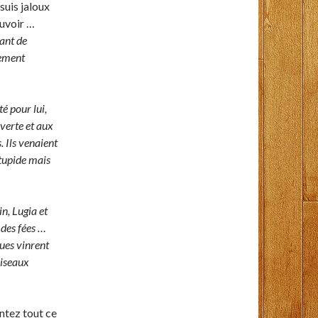
suis jaloux
ouvoir …
vant de
tement
é pour lui,
 verte et aux
. Ils venaient
stupide mais
n, Lugia et
 des fées …
ques vinrent
oiseaux
ntez tout ce