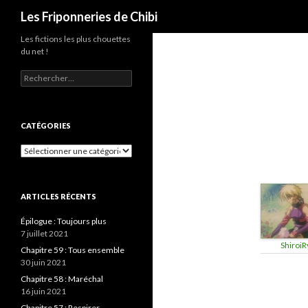
Recherche
Les Friponneries de Chibi
Les fictions les plus chouettes
du net !
Rechercher :
CATÉGORIES
Catégories
ARTICLES RÉCENTS
Épilogue : Toujours plus
7 juillet 2021
ShiroiR
Chapitre 59 : Tous ensemble
30 juin 2021
Chapitre 58 : Maréchal
16 juin 2021
Chapitre 57 : Respirer