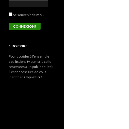
Se souvenir de moi ?
S’INSCRIRE
Pour accéder à l'ensemble
des fictions (y compris celle
réservées à un public adulte),
il est nécessaire de vous
identifier.
Cilquez ici !