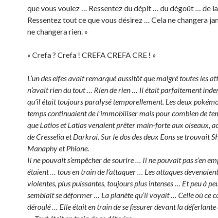
que vous voulez … Ressentez du dépit … du dégoût … de la
Ressentez tout ce que vous désirez … Cela ne changera ja
ne changera rien. »
« Crefa ? Crefa ! CREFA CREFA CRE ! »
L’un des elfes avait remarqué aussitôt que malgré toutes les att
n’avait rien du tout … Rien de rien … Il était parfaitement ind
qu’il était toujours paralysé temporellement. Les deux pokémo
temps continuaient de l’immobiliser mais pour combien de tem
que Latios et Latias venaient prêter main-forte aux oiseaux,
de Cresselia et Darkrai. Sur le dos des deux Eons se trouvait 
Manaphy et Phione.
Il ne pouvait s’empêcher de sourire … Il ne pouvait pas s’en emp
étaient … tous en train de l’attaquer … Les attaques devenaient
violentes, plus puissantes, toujours plus intenses … Et peu à peu
semblait se déformer … La planète qu’il voyait … Celle où ce c
déroulé … Elle était en train de se fissurer devant la déferlant