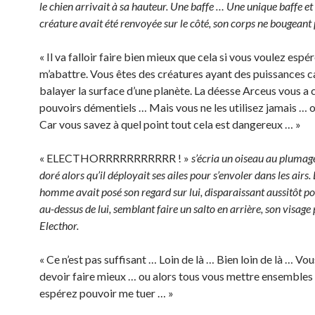
le chien arrivait à sa hauteur. Une baffe … Une unique baffe et 
créature avait été renvoyée sur le côté, son corps ne bougeant 
« Il va falloir faire bien mieux que cela si vous voulez espé
m’abattre. Vous êtes des créatures ayant des puissances 
balayer la surface d’une planète. La déesse Arceus vous a 
pouvoirs démentiels … Mais vous ne les utilisez jamais … 
Car vous savez à quel point tout cela est dangereux … »
« ELECTHORRRRRRRRRRR ! »
s’écria un oiseau au plumage
doré alors qu’il déployait ses ailes pour s’envoler dans les airs.
homme avait posé son regard sur lui, disparaissant aussitôt po
au-dessus de lui, semblant faire un salto en arrière, son visage
Electhor.
« Ce n’est pas suffisant … Loin de là … Bien loin de là … Vou
devoir faire mieux … ou alors tous vous mettre ensembles 
espérez pouvoir me tuer … »