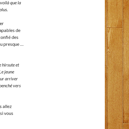
voilà que la
plus.
rer
capables de
confié des
ou presque …
 hirsute et
 Le jeune
ur arriver
 penché vers
s allez
si vous