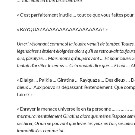
… Tout était en train de se détruire.
« C’est parfaitement inutile … tout ce que vous faites pour 
« RAYQUAZAAAAAAAAAAAAAAAAAA ! »
Un cri résonnant comme si la foudre venait de tomber. Toutes 
légendaires s’étaient éloignées alors qu’il se retrouvait toujour
airs, paralysé … Mais moins qu’auparavant … Et pour cause. S
tentait d’arrêter le temps … Cela voulait dire que … Et oui … A
« Dialga … Palkia … Giratina … Rayquaza … Des dieux … D
dieux … Aux pouvoirs dépassant l’entendement. Que com
faire ? »
« Enrayer la menace universelle en ta personne … … … … …
murmura mentalement Giratina alors que même l’espace semb
déchirer, Orion ne pouvant que lever les yeux en l’air, ses ailes
immobilisées comme lui.