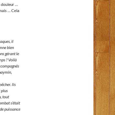
 douleur …
mais … Cela
aques, il
emne bien
ns gérant le
ps ? Voilà
 accompagnés
Shaymin,
êcher. Ils
 plus
, tout
ombat s’était
e de puissance