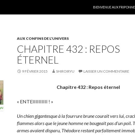
ALLER AU CONTENU
BIENVENUE AUX FRIPONNER
AUX CONFINS DE L'UNIVERS
CHAPITRE 432 : REPOS
ÉTERNEL
9 FÉVRIER 2015
SHIROIRYU
LAISSER UN COMMENTAIRE
Chapitre 432 : Repos éternel
« ENTEIIIIIIIIII ! »
yu
Un chien gigantesque à la fourrure brune courait vers lui, cra
flammes alors que le jeune homme ne bougeait pas d’un poil. T
armes avaient disparu, Théodore restant parfaitement immobi