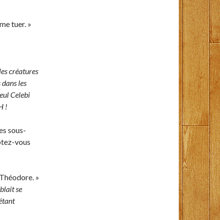
me tuer. »
les créatures
s dans les
eul Celebi
H !
es sous-
ptez-vous
 Théodore. »
lait se
 étant