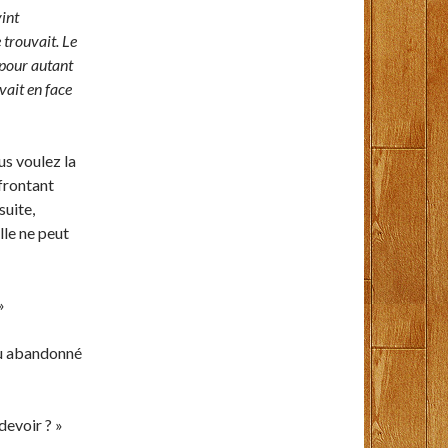
vint
e trouvait. Le
 pour autant
vait en face
us voulez la
frontant
suite,
le ne peut
»
-tu abandonné
devoir ? »