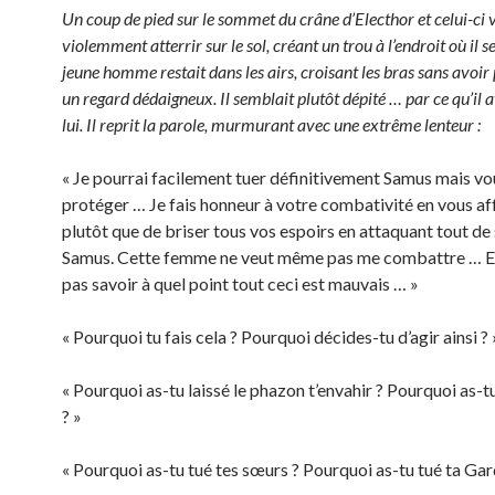
Un coup de pied sur le sommet du crâne d’Electhor et celui-ci 
violemment atterrir sur le sol, créant un trou à l’endroit où il s
jeune homme restait dans les airs, croisant les bras sans avoir
un regard dédaigneux. Il semblait plutôt dépité … par ce qu’il a
lui. Il reprit la parole, murmurant avec une extrême lenteur :
« Je pourrai facilement tuer définitivement Samus mais vo
protéger … Je fais honneur à votre combativité en vous af
plutôt que de briser tous vos espoirs en attaquant tout de 
Samus. Cette femme ne veut même pas me combattre … El
pas savoir à quel point tout ceci est mauvais … »
« Pourquoi tu fais cela ? Pourquoi décides-tu d’agir ainsi ? 
« Pourquoi as-tu laissé le phazon t’envahir ? Pourquoi as
? »
« Pourquoi as-tu tué tes sœurs ? Pourquoi as-tu tué ta Gar