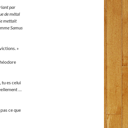
rlant par
ue de métal
le mettait
? Comme Samus
ictions. »
 Théodore
 tu es celui
réellement …
s pas ce que