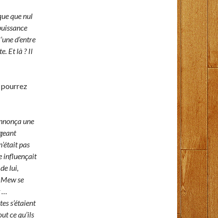
que que nul
puissance
l’une d’entre
. Et là ? Il
e pourrez
nnonça une
ugeant
’était pas
 influençait
de lui,
… Mew se
t …
es s’étaient
ut ce qu’ils