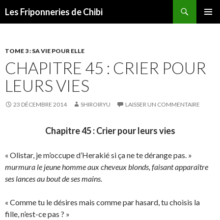
Recherche
Les Friponneries de Chibi
ALLER
MENU
AU
PRINCI
CONTENU
TOME 3 : SA VIE POUR ELLE
CHAPITRE 45 : CRIER POUR
LEURS VIES
23 DÉCEMBRE 2014
SHIROIRYU
LAISSER UN COMMENTAIRE
Chapitre 45 : Crier pour leurs vies
« Olistar, je m’occupe d’Herakié si ça ne te dérange pas. »
murmura le jeune homme aux cheveux blonds, faisant apparaître
ses lances au bout de ses mains.
« Comme tu le désires mais comme par hasard, tu choisis la
fille, n’est-ce pas ? »