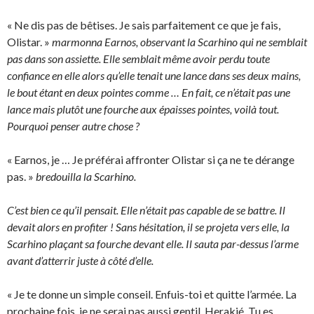
« Ne dis pas de bêtises. Je sais parfaitement ce que je fais,
Olistar. »
marmonna Earnos, observant la Scarhino qui ne semblait
pas dans son assiette. Elle semblait même avoir perdu toute
confiance en elle alors qu’elle tenait une lance dans ses deux mains,
le bout étant en deux pointes comme … En fait, ce n’était pas une
lance mais plutôt une fourche aux épaisses pointes, voilà tout.
Pourquoi penser autre chose ?
« Earnos, je … Je préférai affronter Olistar si ça ne te dérange
pas. »
bredouilla la Scarhino.
C’est bien ce qu’il pensait. Elle n’était pas capable de se battre. Il
devait alors en profiter ! Sans hésitation, il se projeta vers elle, la
Scarhino plaçant sa fourche devant elle. Il sauta par-dessus l’arme
avant d’atterrir juste à côté d’elle.
« Je te donne un simple conseil. Enfuis-toi et quitte l’armée. La
prochaine fois, je ne serai pas aussi gentil, Herakié. Tu es