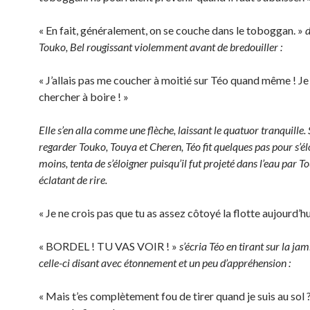
« En fait, généralement, on se couche dans le toboggan. »
d
Touko, Bel rougissant violemment avant de bredouiller :
« J’allais pas me coucher à moitié sur Téo quand même ! Je
chercher à boire ! »
Elle s’en alla comme une flèche, laissant le quatuor tranquill
regarder Touko, Touya et Cheren, Téo fit quelques pas pour s’él
moins, tenta de s’éloigner puisqu’il fut projeté dans l’eau par To
éclatant de rire.
« Je ne crois pas que tu as assez côtoyé la flotte aujourd’hu
« BORDEL ! TU VAS VOIR ! »
s’écria Téo en tirant sur la ja
celle-ci disant avec étonnement et un peu d’appréhension :
« Mais t’es complètement fou de tirer quand je suis au sol 