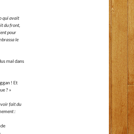
o qui avait
it du front,
ient pour
mbrassa le
plus mal dans
ggan ! Et
ue ? »
voir fait du
lmement :
 de
»