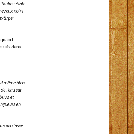
e Touko s’était
cheveux noirs
extirper
is quand
 suis dans
and même bien
de l’eau sur
Touya et
ongueurs en
un peu lassé