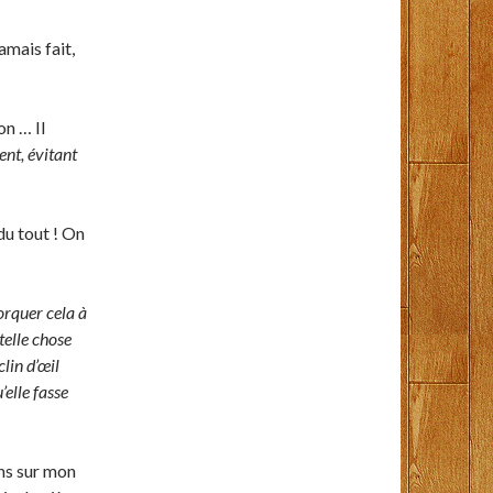
amais fait,
on … Il
nt, évitant
du tout ! On
orquer cela à
 telle chose
clin d’œil
’elle fasse
ins sur mon