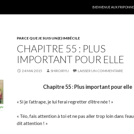
ALLER AU CONTENU
BIENVENUE AUX FRIPONNER
PARCE QUE JE SUIS UN(E) IMBÉCILE
CHAPITRE 55 : PLUS
IMPORTANT POUR ELLE
24 MAI 2015
SHIROIRYU
LAISSER UN COMMENTAIRE
Chapitre 55 : Plus important pour elle
« Si je l’attrape, je lui ferai regretter d’être née ! »
yu
« Téo, fais attention à toi et ne pas aller trop loin dans l’eau !
dit attention ! »