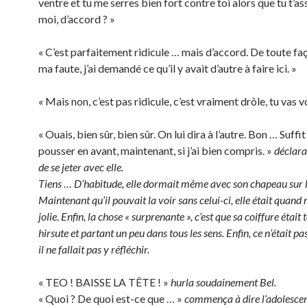
ventre et tu me serres bien fort contre toi alors que tu t’as
moi, d’accord ? »
« C’est parfaitement ridicule … mais d’accord. De toute faç
ma faute, j’ai demandé ce qu’il y avait d’autre à faire ici. »
« Mais non, c’est pas ridicule, c’est vraiment drôle, tu vas vo
« Ouais, bien sûr, bien sûr. On lui dira à l’autre. Bon … Suffit
pousser en avant, maintenant, si j’ai bien compris. »
déclara
de se jeter avec elle.
Tiens … D’habitude, elle dormait même avec son chapeau sur l
Maintenant qu’il pouvait la voir sans celui-ci, elle était quan
jolie. Enfin, la chose « surprenante », c’est que sa coiffure était
hirsute et partant un peu dans tous les sens. Enfin, ce n’était p
il ne fallait pas y réfléchir.
« TEO ! BAISSE LA TÊTE ! »
hurla soudainement Bel.
« Quoi ? De quoi est-ce que … »
commença à dire l’adolescen