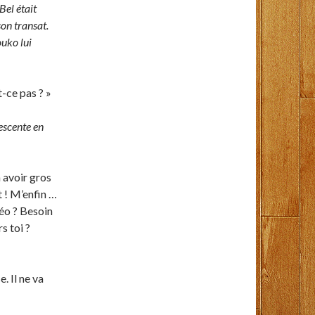
Bel était
son transat.
ouko lui
t-ce pas ? »
escente en
 avoir gros
et ! M’enfin …
Téo ? Besoin
s toi ?
. Il ne va