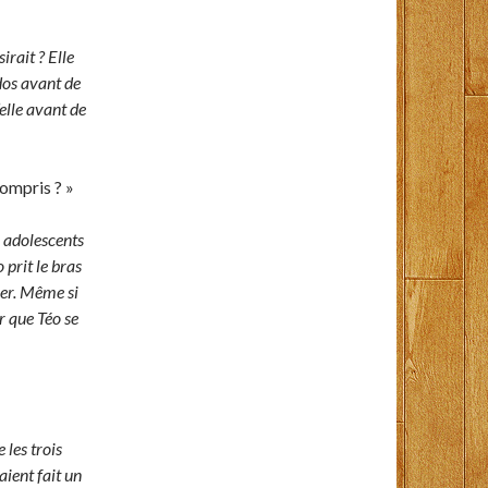
irait ? Elle
dos avant de
’elle avant de
compris ? »
x adolescents
 prit le bras
rer. Même si
r que Téo se
 les trois
aient fait un