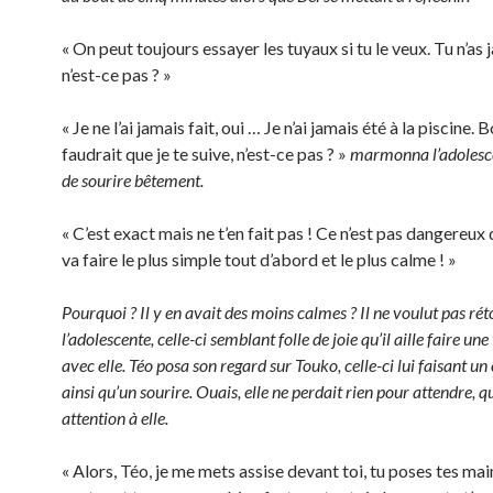
« On peut toujours essayer les tuyaux si tu le veux. Tu n’as j
n’est-ce pas ? »
« Je ne l’ai jamais fait, oui … Je n’ai jamais été à la piscine. B
faudrait que je te suive, n’est-ce pas ? »
marmonna l’adolesce
de sourire bêtement.
« C’est exact mais ne t’en fait pas ! Ce n’est pas dangereux 
va faire le plus simple tout d’abord et le plus calme ! »
Pourquoi ? Il y en avait des moins calmes ? Il ne voulut pas rét
l’adolescente, celle-ci semblant folle de joie qu’il aille faire une
avec elle. Téo posa son regard sur Touko, celle-ci lui faisant un 
ainsi qu’un sourire. Ouais, elle ne perdait rien pour attendre, qu
attention à elle.
« Alors, Téo, je me mets assise devant toi, tu poses tes ma