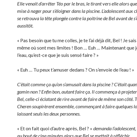
Elle venait d’arrêter Téo par le bras, le tirant vers elle alors qu
mise à nager pour s’éloigner dans la piscine. L’adolescent aux 
se retrouva la tête plongée contre la poitrine de Bel avant de s’
aussitôt.
« Pas besoin que tu me colles, je te l’ai déjà dit, Bel ! Je sa
même où sont mes limites ! Bon … Euh … Maintenant que je
l’eau, qu’est-ce que je suis sensé faire ? »
« Euh … Tu peux t’amuser dedans ? On s’envoie de l’eau ! »
C’était comme ça qu’on s’amusait dans la piscine ? C’était qu
gamin non ? Enfin bon, autant faire ça. Il commença à projeter 
Bel, celle-ci éclatant de rire avant de faire de même son côté. 
Cheren soupirèrent ensemble, commençant à faire quelques l
laissant seuls les deux personnes.
« Et on fait quoi d’autre après, Bel ? »
demanda l’adolescent, 
au bout de cinq minutes alors que Bel se mettait à réfléchir.