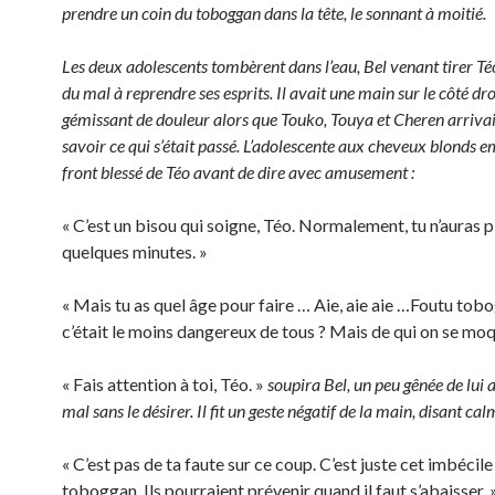
prendre un coin du toboggan dans la tête, le sonnant à moitié.
Les deux adolescents tombèrent dans l’eau, Bel venant tirer Té
du mal à reprendre ses esprits. Il avait une main sur le côté dro
gémissant de douleur alors que Touko, Touya et Cheren arriva
savoir ce qui s’était passé. L’adolescente aux cheveux blonds e
front blessé de Téo avant de dire avec amusement :
« C’est un bisou qui soigne, Téo. Normalement, tu n’auras 
quelques minutes. »
« Mais tu as quel âge pour faire … Aie, aie aie …Foutu tobo
c’était le moins dangereux de tous ? Mais de qui on se moq
« Fais attention à toi, Téo. »
soupira Bel, un peu gênée de lui a
mal sans le désirer. Il fit un geste négatif de la main, disant ca
« C’est pas de ta faute sur ce coup. C’est juste cet imbécile
toboggan. Ils pourraient prévenir quand il faut s’abaisser. 