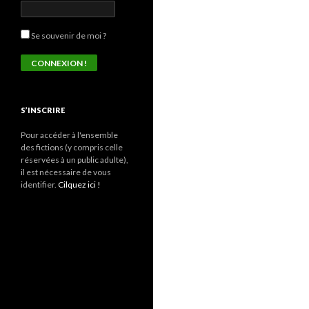
Se souvenir de moi ?
S’INSCRIRE
Pour accéder à l'ensemble
des fictions (y compris celle
réservées à un public adulte),
il est nécessaire de vous
identifier.
Cilquez ici !