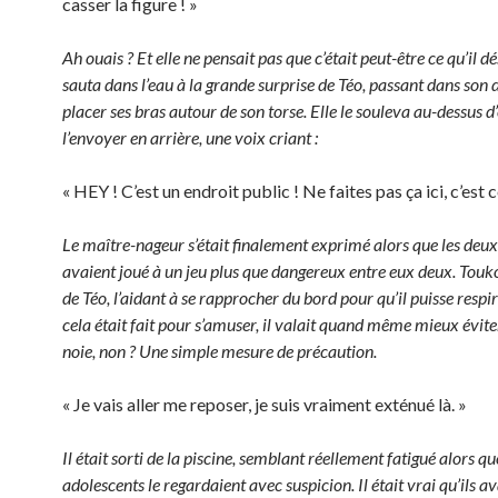
casser la figure ! »
Ah ouais ? Et elle ne pensait pas que c’était peut-être ce qu’il dés
sauta dans l’eau à la grande surprise de Téo, passant dans son 
placer ses bras autour de son torse. Elle le souleva au-dessus d
l’envoyer en arrière, une voix criant :
« HEY ! C’est un endroit public ! Ne faites pas ça ici, c’est 
Le maître-nageur s’était finalement exprimé alors que les deu
avaient joué à un jeu plus que dangereux entre eux deux. Touko
de Téo, l’aidant à se rapprocher du bord pour qu’il puisse respi
cela était fait pour s’amuser, il valait quand même mieux évite
noie, non ? Une simple mesure de précaution.
« Je vais aller me reposer, je suis vraiment exténué là. »
Il était sorti de la piscine, semblant réellement fatigué alors que
adolescents le regardaient avec suspicion. Il était vrai qu’ils av