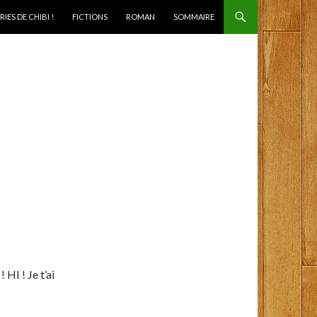
IES DE CHIBI !
FICTIONS
ROMAN
SOMMAIRE
 HI ! Je t’ai