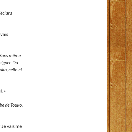
éclara
 vais
e. Sans même
oigner. Du
uko, celle-ci
i. »
mbe de Touko,
? Je vais me