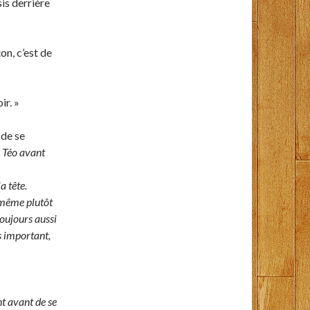
sis derrière
on, c’est de
ir. »
 de se
 Téo avant
a tête.
d même plutôt
 toujours aussi
as important,
t avant de se