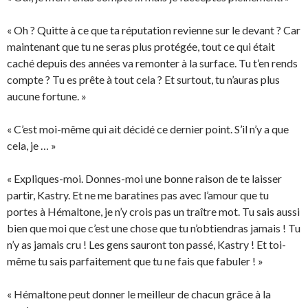
« Oh ? Quitte à ce que ta réputation revienne sur le devant ? Car
maintenant que tu ne seras plus protégée, tout ce qui était
caché depuis des années va remonter à la surface. Tu t’en rends
compte ? Tu es prête à tout cela ? Et surtout, tu n’auras plus
aucune fortune. »
« C’est moi-même qui ait décidé ce dernier point. S’il n’y a que
cela, je … »
« Expliques-moi. Donnes-moi une bonne raison de te laisser
partir, Kastry. Et ne me baratines pas avec l’amour que tu
portes à Hémaltone, je n’y crois pas un traître mot. Tu sais aussi
bien que moi que c’est une chose que tu n’obtiendras jamais ! Tu
n’y as jamais cru ! Les gens sauront ton passé, Kastry ! Et toi-
même tu sais parfaitement que tu ne fais que fabuler ! »
« Hémaltone peut donner le meilleur de chacun grâce à la