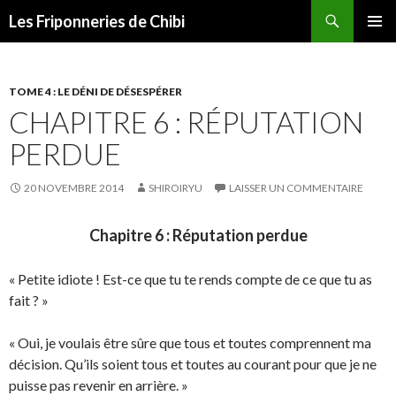
Recherche
Les Friponneries de Chibi
ALLER
MENU
AU
PRINCI
CONTENU
TOME 4 : LE DÉNI DE DÉSESPÉRER
CHAPITRE 6 : RÉPUTATION
PERDUE
20 NOVEMBRE 2014
SHIROIRYU
LAISSER UN COMMENTAIRE
Chapitre 6 : Réputation perdue
« Petite idiote ! Est-ce que tu te rends compte de ce que tu as
fait ? »
« Oui, je voulais être sûre que tous et toutes comprennent ma
décision. Qu’ils soient tous et toutes au courant pour que je ne
puisse pas revenir en arrière. »