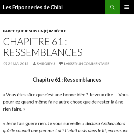
Recherche
Les Friponneries de Chibi
ALLER
MENU
AU
PRINCI
CONTENU
PARCE QUE JE SUIS UN(E) IMBÉCILE
CHAPITRE 61 :
RESSEMBLANCES
24 MAI 2015
SHIROIRYU
LAISSER UN COMMENTAIRE
Chapitre 61 : Ressemblances
« Vous êtes sûre que c’est une bonne idée ? Je veux dire … Vous
pourriez quand même faire autre chose que de rester là à ne
rien faire. »
« Je ne fais guère rien. Je vous surveille. »
déclara Anthea alors
qu’elle coupait une pomme. Lui ? Il était assis dans le lit, encore une