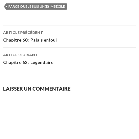
PARCE QUE JE SUIS UN(E) IMBÉCILE
Navigation
ARTICLE PRÉCÉDENT
des
Chapitre 60 : Palais enfoui
articles
ARTICLE SUIVANT
Chapitre 62 : Légendaire
LAISSER UN COMMENTAIRE