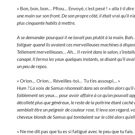
« Bon, bon, bon… Pfiou… Envoyé, c’est pesé ! »
alla t-il dir
une main sur son front. De son propre côté, il était vrai qu’il n
plus cinquante habits à mettre.
A se demander pourquoi il ne lavait pas plutôt à la main. Bah
fatiguer quand ils avaient ces merveilleuses machines à dispos
Tellement merveilleuses… Ah… Il revint dans le salon, s’installa
canapé. Il ferma les yeux quelques instants, se disant qu’il ava
un peu de repos.
« Orion… Orion… Réveilles-toi… Tu t’es assoupi… »
Hum ? La voix de Samus résonnait dans ses oreilles alors qu’il
faiblement ses yeux… pour avoir affaire à ce qu’on pouvait ap
décolleté plus que généreux, le reste de la poitrine étant caché
semblait être un peignoir de couleur rose. Il leva son regard, v
cheveux blonds de Samus qui tombaient sur le côté alors qu’ell
« Ne me dit pas que tu es si fatigué avec le peu que tu fais. 