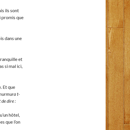
is ils sont
ai promis que
is dans une
tranquille et
 si mal ici,
. Et que
murmura t-
de dire :
u’un hôtel,
es que l’on