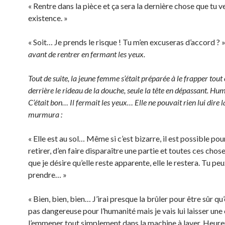
« Rentre dans la pièce et ça sera la dernière chose que tu v
existence. »
« Soit… Je prends le risque ! Tu m’en excuseras d’accord ? 
avant de rentrer en fermant les yeux.
Tout de suite, la jeune femme s’était préparée à le frapper tout
derrière le rideau de la douche, seule la tête en dépassant. 
C’était bon… Il fermait les yeux… Elle ne pouvait rien lui dire l
murmura :
« Elle est au sol… Même si c’est bizarre, il est possible pou
retirer, d’en faire disparaître une partie et toutes ces chos
que je désire qu’elle reste apparente, elle le restera. Tu peu
prendre… »
« Bien, bien, bien… J’irai presque la brûler pour être sûr qu’
pas dangereuse pour l’humanité mais je vais lui laisser une
l’emmener tout simplement dans la machine à laver. Heur