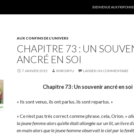
ALLER AU CONTENU
BIENVENUE AUX FRIPONNER
AUX CONFINS DE L'UNIVERS
CHAPITRE 73 : UN SOUVE
ANCRÉ EN SOI
7 JANVIER 2015
SHIROIRYU
LAISSER UN COMMENTAIRE
Chapitre 73 : Un souvenir ancré en soi
« Ils sont venus, ils ont parlus, ils sont repartus. »
yu
« Ce n’est pas très correct comme phrase, cela, Orion. »
al
la jeune femme alors qu’elle était allongée sur un lit, un livre 
en main alors que le jeune homme observait le ciel par la fenêt