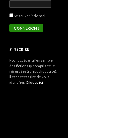
Se souvenir de moi ?
S’INSCRIRE
Pour accéder à l'ensemble
des fictions (y compris celle
réservées à un public adulte),
il est nécessaire de vous
identifier.
Cilquez ici !