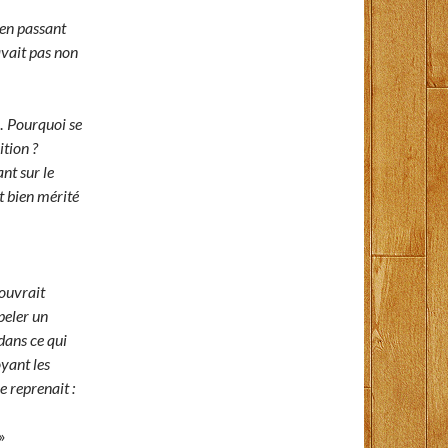
e en passant
’avait pas non
… Pourquoi se
ition ?
nt sur le
it bien mérité
 ouvrait
peler un
 dans ce qui
oyant les
e reprenait :
»