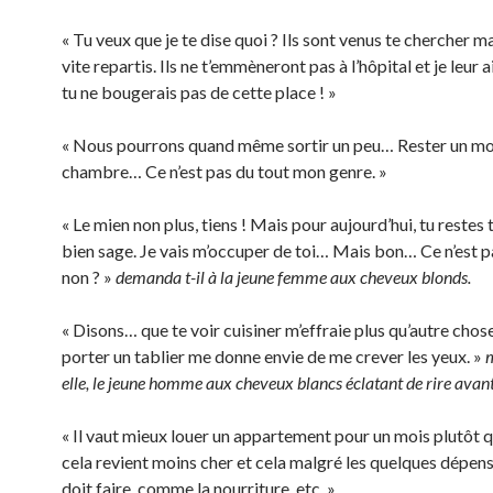
« Tu veux que je te dise quoi ? Ils sont venus te chercher ma
vite repartis. Ils ne t’emmèneront pas à l’hôpital et je leur 
tu ne bougerais pas de cette place ! »
« Nous pourrons quand même sortir un peu… Rester un mo
chambre… Ce n’est pas du tout mon genre. »
« Le mien non plus, tiens ! Mais pour aujourd’hui, tu restes 
bien sage. Je vais m’occuper de toi… Mais bon… Ce n’est pas
non ? »
demanda t-il à la jeune femme aux cheveux blonds.
« Disons… que te voir cuisiner m’effraie plus qu’autre chose
porter un tablier me donne envie de me crever les yeux. »
elle, le jeune homme aux cheveux blancs éclatant de rire avant 
« Il vaut mieux louer un appartement pour un mois plutôt q
cela revient moins cher et cela malgré les quelques dépens
doit faire, comme la nourriture, etc. »