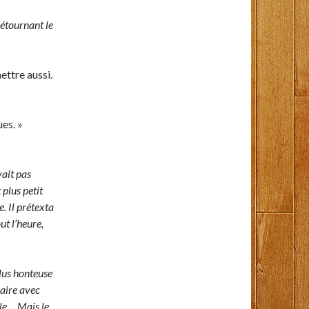
détournant le
mettre aussi.
ues. »
ait pas
 plus petit
e. Il prétexta
ut l’heure,
plus honteuse
saire avec
lle… Mais le