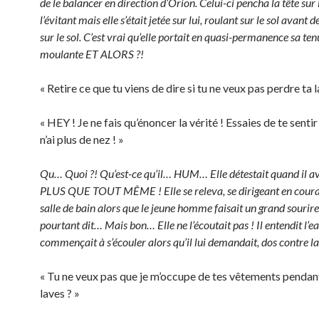
de le balancer en direction d’Orion. Celui-ci pencha la tête sur 
l’évitant mais elle s’était jetée sur lui, roulant sur le sol avant d
sur le sol. C’est vrai qu’elle portait en quasi-permanence sa te
moulante ET ALORS ?!
« Retire ce que tu viens de dire si tu ne veux pas perdre ta 
« HEY ! Je ne fais qu’énoncer la vérité ! Essaies de te sentir
n’ai plus de nez ! »
Qu… Quoi ?! Qu’est-ce qu’il… HUM… Elle détestait quand il ava
PLUS QUE TOUT MÊME ! Elle se releva, se dirigeant en coura
salle de bain alors que le jeune homme faisait un grand sourire. 
pourtant dit… Mais bon… Elle ne l’écoutait pas ! Il entendit l’e
commençait à s’écouler alors qu’il lui demandait, dos contre la
« Tu ne veux pas que je m’occupe de tes vêtements pendant
laves ? »