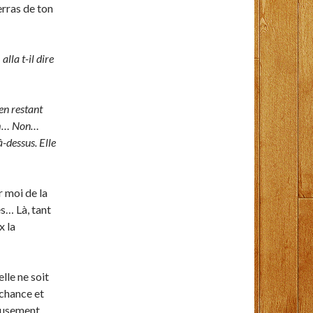
erras de ton
»
alla t-il dire
 en restant
Hum… Non…
à-dessus. Elle
r moi de la
es… Là, tant
x la
elle ne soit
 chance et
eusement