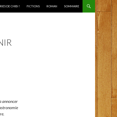
IES DE CHIBI !
FICTIONS
ROMAN
SOMMAIRE
NIR
la annoncer
d’astronomie
re.