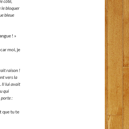
le côté,
e le bloquer
nue bleue
langue ! »
 car moi, je
it raison !
nt vers la
Il lui avait
au qui
 porte :
 que tu te