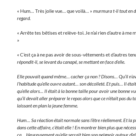
« Hum… Très jolie vue… que voilà… »
murmura t-il tout en 
regard.
« Arrête tes bêtises et relève-toi. Je n’ai rien d’autre à me 
»
« C’est ça à ne pas avoir de sous-vêtements et d’autres ten
répondit-il, se levant du canapé, se mettant en face d’elle.
Elle pouvait quand même… cacher ça non ? Disons… Qu’il n’av
l’habitude qu’elle ouvre autant… son décolleté. Et puis… Il était
qu’elle alors… Il était à la bonne taille pour avoir une bonne vu
qu’il devait aller préparer le repas alors que ce n’était pas du to
laissant en plan la jeune femme.
Hum… Sa réaction était normale sans l’être réellement. Et la 
dans cette affaire, c’était elle ! En montrer bien plus que néces
ça… Heureusement qu’elle serrait bien son peignoir autour d’e