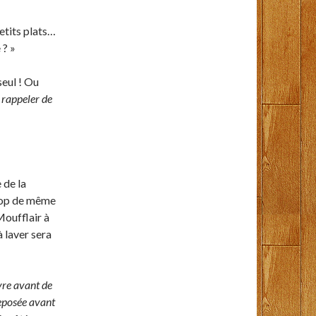
tits plats…
 ? »
seul ! Ou
e rappeler de
 de la
 top de même
 Moufflair à
 laver sera
ivre avant de
 reposée avant