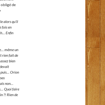
é obligé de
»
le alors qu’il
e fois en
 Ah… Enfin
due… même un
 rien fait de
 assez bien
 devait
t puis… Orion
 pas
Mais non…
as… Quoi faire
in ?! Rien de