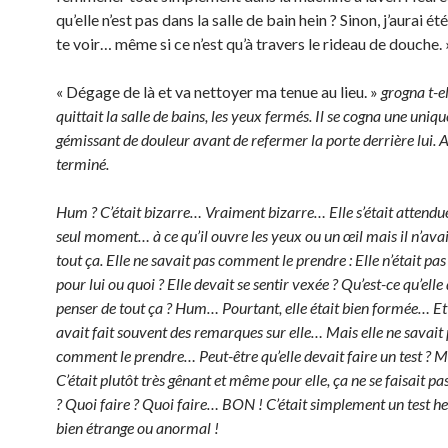
qu’elle n’est pas dans la salle de bain hein ? Sinon, j’aurai ét
te voir… même si ce n’est qu’à travers le rideau de douche. 
« Dégage de là et va nettoyer ma tenue au lieu. »
grogna t-el
quittait la salle de bains, les yeux fermés. Il se cogna une uniqu
gémissant de douleur avant de refermer la porte derrière lui.
terminé.
Hum ? C’était bizarre… Vraiment bizarre… Elle s’était atten
seul moment… à ce qu’il ouvre les yeux ou un œil mais il n’avait
tout ça. Elle ne savait pas comment le prendre : Elle n’était pas
pour lui ou quoi ? Elle devait se sentir vexée ? Qu’est-ce qu’elle
penser de tout ça ? Hum… Pourtant, elle était bien formée… E
avait fait souvent des remarques sur elle… Mais elle ne savait
comment le prendre… Peut-être qu’elle devait faire un test ? 
C’était plutôt très gênant et même pour elle, ça ne se faisait p
? Quoi faire ? Quoi faire… BON ! C’était simplement un test he
bien étrange ou anormal !