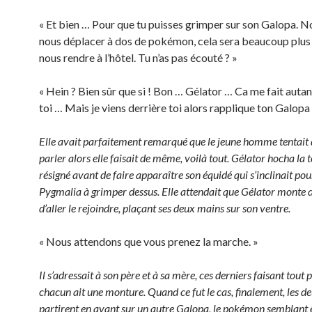
« Et bien … Pour que tu puisses grimper sur son Galopa. N
nous déplacer à dos de pokémon, cela sera beaucoup plus
nous rendre à l’hôtel. Tu n’as pas écouté ? »
« Hein ? Bien sûr que si ! Bon … Gélator … Ca me fait autant
toi … Mais je viens derrière toi alors rapplique ton Galopa 
Elle avait parfaitement remarqué que le jeune homme tentait d
parler alors elle faisait de même, voilà tout. Gélator hocha la
résigné avant de faire apparaître son équidé qui s’inclinait pou
Pygmalia à grimper dessus. Elle attendait que Gélator monte 
d’aller le rejoindre, plaçant ses deux mains sur son ventre.
« Nous attendons que vous prenez la marche. »
Il s’adressait à son père et à sa mère, ces derniers faisant tout
chacun ait une monture. Quand ce fut le cas, finalement, les d
partirent en avant sur un autre Galopa, le pokémon semblant ê