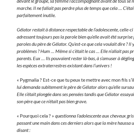
devant le groupe, sa femme l’accompagnant avant de tous se 
marche. Il ne fallait pas perdre plus de temps que cela … C’étai
parfaitement inutile.
Gélator restait à distance respectable de l’adolescente, celle-ci 
adressant toujours pas la parole bien qu’elle avait été surprise 
paroles du père de Gélator. Qu’est-ce que cela voulait dire ? Il 
problèmes ? Hum … Même si c’était le cas … Elle n’allait pas pr
parents. Eux … Ils pouvaient rester là-bas, à s’amuser à déglin
les espèces extraterrestres existant dans l’univers !
« Pygmalia ? Est-ce que tu peux te mettre avec mon fils s’il 
lui demanda subitement le père de Gélator alors qu’elle sursau
Elle s’était plongée dans ses pensées tandis que Gélator essayai
son père que ce n’était pas bien grave.
« Pourquoi cela ? »
questionna l’adolescente aux cheveux gris
passant une main dans ces derniers alors que la mère haussa u
disant :