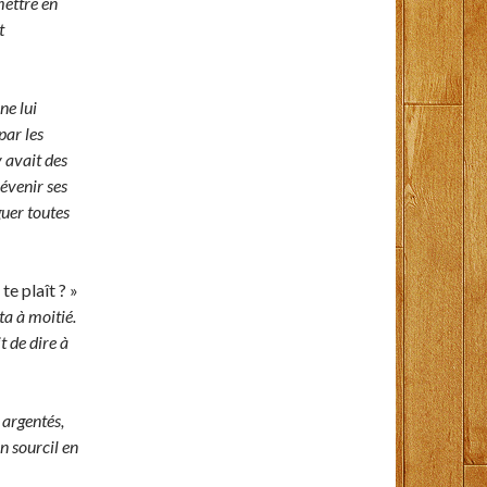
mettre en
t
ne lui
par les
y avait des
évenir ses
guer toutes
te plaît ? »
ta à moitié.
t de dire à
 argentés,
n sourcil en