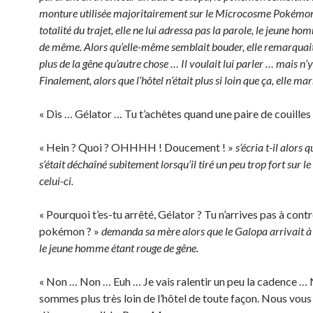
monture utilisée majoritairement sur le Microcosme Pokémon
totalité du trajet, elle ne lui adressa pas la parole, le jeune ho
de même. Alors qu’elle-même semblait bouder, elle remarquait 
plus de la gêne qu’autre chose … Il voulait lui parler … mais n’y
Finalement, alors que l’hôtel n’était plus si loin que ça, elle m
« Dis … Gélator … Tu t’achètes quand une paire de couilles 
« Hein ? Quoi ? OHHHH ! Doucement ! »
s’écria t-il alors 
s’était déchaîné subitement lorsqu’il tiré un peu trop fort sur l
celui-ci.
« Pourquoi t’es-tu arrêté, Gélator ? Tu n’arrives pas à cont
pokémon ? »
demanda sa mère alors que le Galopa arrivait à 
le jeune homme étant rouge de gêne.
« Non … Non … Euh … Je vais ralentir un peu la cadence …
sommes plus très loin de l’hôtel de toute façon. Nous vous