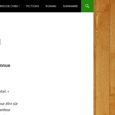
IES DE CHIBI !
FICTIONS
ROMAN
SOMMAIRE
N
onnue
tel. »
our être sûr
lenteur