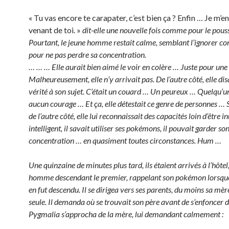
« Tu vas encore te carapater, c’est bien ça ? Enfin … Je m’en
venant de toi. »
dit-elle une nouvelle fois comme pour le pouss
Pourtant, le jeune homme restait calme, semblant l’ignorer 
pour ne pas perdre sa concentration.
… … … Elle aurait bien aimé le voir en colère … Juste pour une
Malheureusement, elle n’y arrivait pas. De l’autre côté, elle disa
vérité à son sujet. C’était un couard … Un peureux … Quelqu’un
aucun courage … Et ça, elle détestait ce genre de personnes … 
de l’autre côté, elle lui reconnaissait des capacités loin d’être inu
intelligent, il savait utiliser ses pokémons, il pouvait garder so
concentration … en quasiment toutes circonstances. Hum …
Une quinzaine de minutes plus tard, ils étaient arrivés à l’hôtel,
homme descendant le premier, rappelant son pokémon lorsq
en fut descendu. Il se dirigea vers ses parents, du moins sa mère
seule. Il demanda où se trouvait son père avant de s’enfoncer da
Pygmalia s’approcha de la mère, lui demandant calmement :