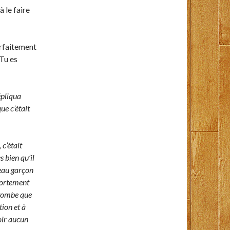
 le faire
arfaitement
Tu es
épliqua
ue c’était
 c’était
s bien qu’il
beau garçon
portement
e tombe que
tion et à
voir aucun