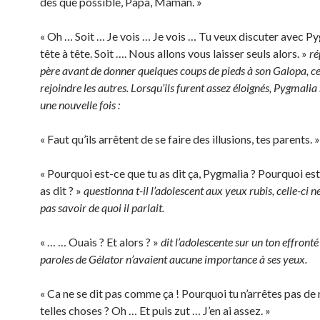
dès que possible, Papa, Maman. »
« Oh … Soit … Je vois … Je vois … Tu veux discuter avec P
tête à tête. Soit …. Nous allons vous laisser seuls alors. »
ré
père avant de donner quelques coups de pieds à son Galopa, cel
rejoindre les autres. Lorsqu’ils furent assez éloignés, Pygma
une nouvelle fois :
« Faut qu’ils arrêtent de se faire des illusions, tes parents. »
« Pourquoi est-ce que tu as dit ça, Pygmalia ? Pourquoi es
as dit ? »
questionna t-il l’adolescent aux yeux rubis, celle-ci 
pas savoir de quoi il parlait.
« … … Ouais ? Et alors ? »
dit l’adolescente sur un ton effront
paroles de Gélator n’avaient aucune importance à ses yeux.
« Ca ne se dit pas comme ça ! Pourquoi tu n’arrêtes pas de
telles choses ? Oh … Et puis zut … J’en ai assez. »