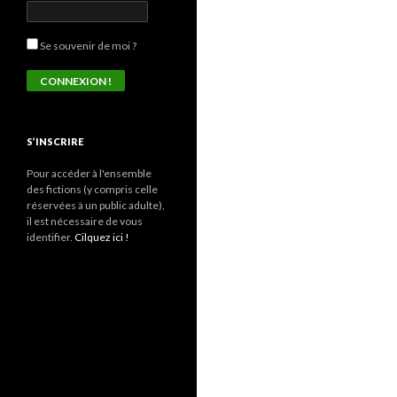
Se souvenir de moi ?
S’INSCRIRE
Pour accéder à l'ensemble
des fictions (y compris celle
réservées à un public adulte),
il est nécessaire de vous
identifier.
Cilquez ici !