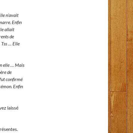
lle n’avait
marre. Enfin
le allait
rents de
… Tss … Elle
n elle … Mais
père de
 fut confirmé
okémon. Enfin
vez laissé
résentes.