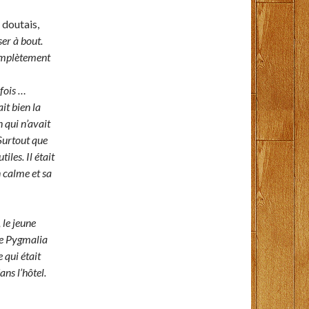
 doutais,
er à bout.
complètement
 fois …
it bien la
 qui n’avait
Surtout que
tiles. Il était
n calme et sa
 le jeune
ue Pygmalia
 qui était
ns l’hôtel.