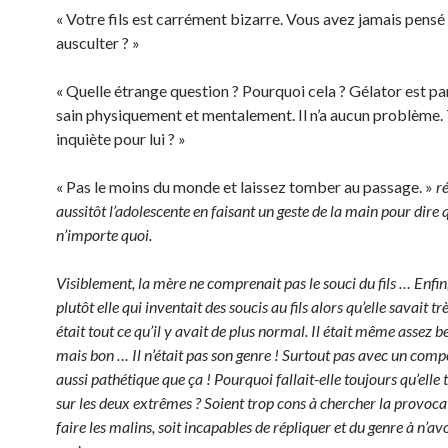
« Votre fils est carrément bizarre. Vous avez jamais pensé à
ausculter ? »
« Quelle étrange question ? Pourquoi cela ? Gélator est p
sain physiquement et mentalement. Il n’a aucun problème. 
inquiète pour lui ? »
« Pas le moins du monde et laissez tomber au passage. »
r
aussitôt l’adolescente en faisant un geste de la main pour dire q
n’importe quoi.
Visiblement, la mère ne comprenait pas le souci du fils … Enfin,
plutôt elle qui inventait des soucis au fils alors qu’elle savait trè
était tout ce qu’il y avait de plus normal. Il était même assez 
mais bon … Il n’était pas son genre ! Surtout pas avec un com
aussi pathétique que ça ! Pourquoi fallait-elle toujours qu’ell
sur les deux extrêmes ? Soient trop cons à chercher la provoca
faire les malins, soit incapables de répliquer et du genre à n’a