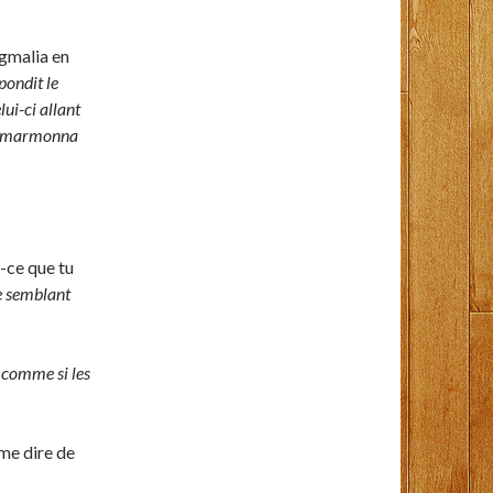
ygmalia en
pondit le
ui-ci allant
lia marmonna
t-ce que tu
ne semblant
é comme si les
 me dire de