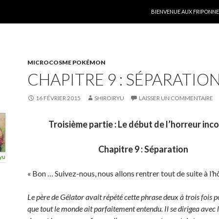
ALLER AU CONTENU
BIENVENUE AUX FRIPONNER
MICROCOSME POKÉMON
CHAPITRE 9 : SÉPARATIO
16 FÉVRIER 2015
SHIROIRYU
LAISSER UN COMMENTAIRE
Troisième partie : Le début de l’horreur inc
Chapitre 9 : Séparation
yu
« Bon … Suivez-nous, nous allons rentrer tout de suite à l’hô
Le père de Gélator avait répété cette phrase deux à trois fois p
que tout le monde ait parfaitement entendu. Il se dirigea avec 