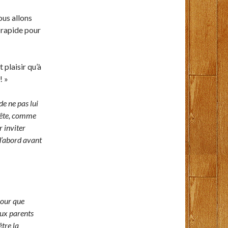
ous allons
 rapide pour
 plaisir qu’à
! »
e ne pas lui
 tête, comme
r inviter
d’abord avant
 pour que
eux parents
tre la