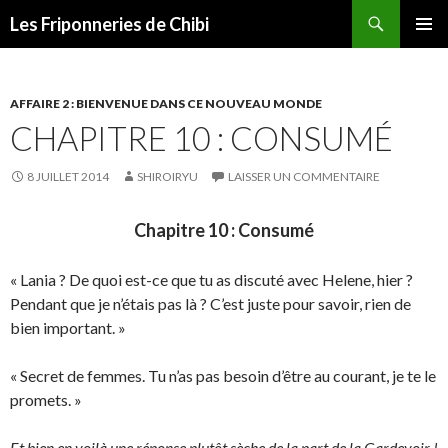
Recherche
Les Friponneries de Chibi
ALLER
MENU
AU
PRINCI
CONTENU
AFFAIRE 2 : BIENVENUE DANS CE NOUVEAU MONDE
CHAPITRE 10 : CONSUMÉ
8 JUILLET 2014
SHIROIRYU
LAISSER UN COMMENTAIRE
Chapitre 10 : Consumé
« Lania ? De quoi est-ce que tu as discuté avec Helene, hier ?
Pendant que je n’étais pas là ? C’est juste pour savoir, rien de
bien important. »
« Secret de femmes. Tu n’as pas besoin d’être au courant, je te le
promets. »
Et bien en voilà une réponse plutôt sèche de la part de la Gardevoir !