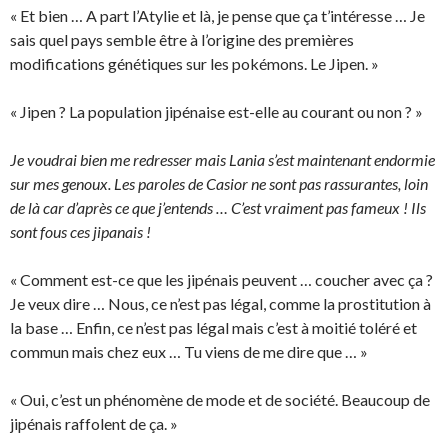
« Et bien … A part l’Atylie et là, je pense que ça t’intéresse … Je
sais quel pays semble être à l’origine des premières
modifications génétiques sur les pokémons. Le Jipen. »
« Jipen ? La population jipénaise est-elle au courant ou non ? »
Je voudrai bien me redresser mais Lania s’est maintenant endormie
sur mes genoux. Les paroles de Casior ne sont pas rassurantes, loin
de là car d’après ce que j’entends … C’est vraiment pas fameux ! Ils
sont fous ces jipanais !
« Comment est-ce que les jipénais peuvent … coucher avec ça ?
Je veux dire … Nous, ce n’est pas légal, comme la prostitution à
la base … Enfin, ce n’est pas légal mais c’est à moitié toléré et
commun mais chez eux … Tu viens de me dire que … »
« Oui, c’est un phénomène de mode et de société. Beaucoup de
jipénais raffolent de ça. »