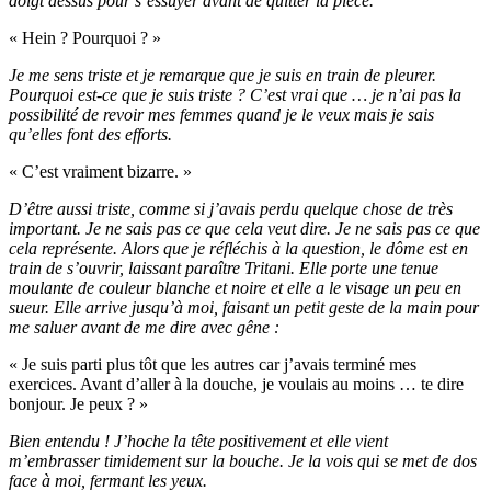
doigt dessus pour s’essuyer avant de quitter la pièce.
« Hein ? Pourquoi ? »
Je me sens triste et je remarque que je suis en train de pleurer.
Pourquoi est-ce que je suis triste ? C’est vrai que … je n’ai pas la
possibilité de revoir mes femmes quand je le veux mais je sais
qu’elles font des efforts.
« C’est vraiment bizarre. »
D’être aussi triste, comme si j’avais perdu quelque chose de très
important. Je ne sais pas ce que cela veut dire. Je ne sais pas ce que
cela représente. Alors que je réfléchis à la question, le dôme est en
train de s’ouvrir, laissant paraître Tritani. Elle porte une tenue
moulante de couleur blanche et noire et elle a le visage un peu en
sueur. Elle arrive jusqu’à moi, faisant un petit geste de la main pour
me saluer avant de me dire avec gêne :
« Je suis parti plus tôt que les autres car j’avais terminé mes
exercices. Avant d’aller à la douche, je voulais au moins … te dire
bonjour. Je peux ? »
Bien entendu ! J’hoche la tête positivement et elle vient
m’embrasser timidement sur la bouche. Je la vois qui se met de dos
face à moi, fermant les yeux.