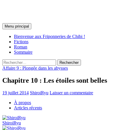
Les Friponneries de Chibi
Recherche
Aller
Menu principal
au
contenu
Bienvenue aux Friponneries de Chibi !
Fictions
Roman
Sommaire
Rechercher :
Affaire 9 : Plongée dans les abysses
Chapitre 10 : Les étoiles sont belles
19 juillet 2014
ShiroiRyu
Laisser un commentaire
À propos
Articles récents
ShiroiRyu