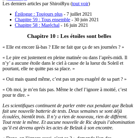
Les derniers articles par ShiroiRyu
(
tout voir
)
Épilogue : Toujours plus
- 7 juillet 2021
Chapitre 59 : Tous ensemble
- 30 juin 2021
Chapitre 58 : Maréchal
- 16 juin 2021
Chapitre 10 : Les étoiles sont belles
« Elle est encore là-bas ? Elle ne fait que ça de ses journées ? »
« Le pire est justement en pleine matinée ou dans l’après-midi. Il
n’y’ a aucune étoile dans le ciel à cause de la lueur du Soleil et
pourtant, elle ne quitte pas sa place. »
« Oui mais quand même, c’est pas un peu exagéré de sa part ? »
« Oh moi, je m’en fais pas. Même le chef l’ignore à moitié, c’est
pour te dire. »
Les scientifiques continuent de parler entre eux pendant que Belzak
fait une nouvelle batterie de tests. Deux semaines se sont déjà
écoulées, bientôt trois. Il n’y a rien de nouveau, rien de différent.
Tout reste le même. Et aucune nouvelle de Ric depuis l’abomination
qu’il est devenu après les actes de Belzak à son encontre.