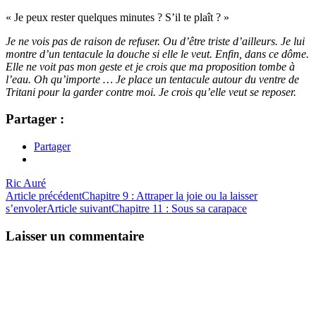
« Je peux rester quelques minutes ? S’il te plaît ? »
Je ne vois pas de raison de refuser. Ou d’être triste d’ailleurs. Je lui
montre d’un tentacule la douche si elle le veut. Enfin, dans ce dôme.
Elle ne voit pas mon geste et je crois que ma proposition tombe à
l’eau. Oh qu’importe … Je place un tentacule autour du ventre de
Tritani pour la garder contre moi. Je crois qu’elle veut se reposer.
Partager :
Partager
Ric Auré
Navigation
Article précédent
Chapitre 9 : Attraper la joie ou la laisser
s’envoler
Article suivant
Chapitre 11 : Sous sa carapace
des
articles
Laisser un commentaire