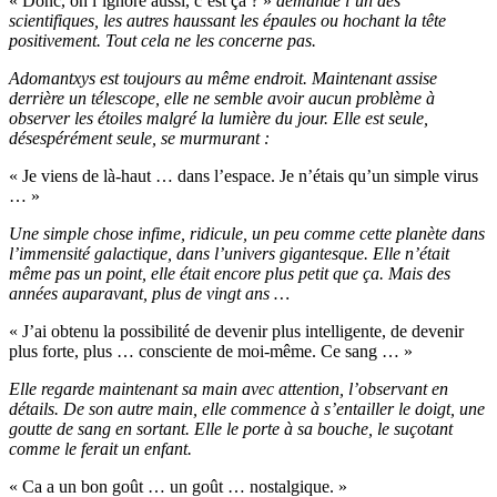
« Donc, on l’ignore aussi, c’est ça ? »
demande l’un des
scientifiques, les autres haussant les épaules ou hochant la tête
positivement. Tout cela ne les concerne pas.
Adomantxys est toujours au même endroit. Maintenant assise
derrière un télescope, elle ne semble avoir aucun problème à
observer les étoiles malgré la lumière du jour. Elle est seule,
désespérément seule, se murmurant :
« Je viens de là-haut … dans l’espace. Je n’étais qu’un simple virus
… »
Une simple chose infime, ridicule, un peu comme cette planète dans
l’immensité galactique, dans l’univers gigantesque. Elle n’était
même pas un point, elle était encore plus petit que ça. Mais des
années auparavant, plus de vingt ans …
« J’ai obtenu la possibilité de devenir plus intelligente, de devenir
plus forte, plus … consciente de moi-même. Ce sang … »
Elle regarde maintenant sa main avec attention, l’observant en
détails. De son autre main, elle commence à s’entailler le doigt, une
goutte de sang en sortant. Elle le porte à sa bouche, le suçotant
comme le ferait un enfant.
« Ca a un bon goût … un goût … nostalgique. »