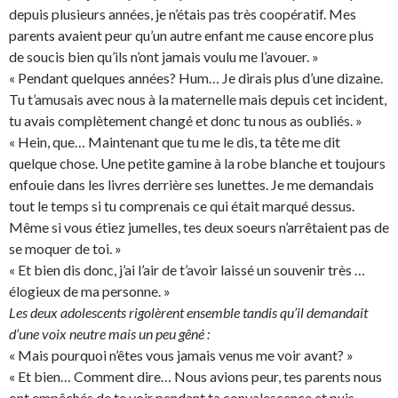
depuis plusieurs années, je n’étais pas très coopératif. Mes
parents avaient peur qu’un autre enfant me cause encore plus
de soucis bien qu’ils n’ont jamais voulu me l’avouer. »
« Pendant quelques années? Hum… Je dirais plus d’une dizaine.
Tu t’amusais avec nous à la maternelle mais depuis cet incident,
tu avais complètement changé et donc tu nous as oubliés. »
« Hein, que… Maintenant que tu me le dis, ta tête me dit
quelque chose. Une petite gamine à la robe blanche et toujours
enfouie dans les livres derrière ses lunettes. Je me demandais
tout le temps si tu comprenais ce qui était marqué dessus.
Même si vous étiez jumelles, tes deux soeurs n’arrêtaient pas de
se moquer de toi. »
« Et bien dis donc, j’ai l’air de t’avoir laissé un souvenir très …
élogieux de ma personne. »
Les deux adolescents rigolèrent ensemble tandis qu’il demandait
d’une voix neutre mais un peu gêné :
« Mais pourquoi n’êtes vous jamais venus me voir avant? »
« Et bien… Comment dire… Nous avions peur, tes parents nous
ont empêchés de te voir pendant ta convalescence et puis