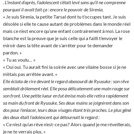
. L’instant d’après, l’adolescent s’était levé sans qu’il ne comprenne
pourquoi il avait fait ça : encore le pouvoir de Sirenia.
« Je suis Sirenia, la petite Tarsal dont tu t’occupes tant. Je suis
désolée si elle te cause autant de problèmes dans le monde réel
mais ce n’est encore qu’une enfant contrairement à moi. La rose
blanche est la preuve que je suis celle qui a failli t’envoyer le
miroir dans la tête avant de s’arrêter pour te demander
pardon. »
« Tu as voulu… »
« Oui oui. Tu aurait fini la soirée avec une vilaine bosse si je ne
m’étais pas arrêtée avant. »
Elle éclata de rire devant le regard abasourdi de Ryusuke : son rêve
semblait drôlement réel. Elle posa délicatement une main rouge sur
son front. Une petite lueur en fut émise mais elle retira rapidement
sa main du front de Ryusuke. Ses deux mains se joignirent dans son
dos pour l’enlacer, leurs deux visages étant très proches. Le plus gêné
des deux était l’adolescent qui détournait le regard :
« Ce n’est qu’un rêve n’est-ce pas? Alors quand je me réveillerais,
je ne te verrais plus. »