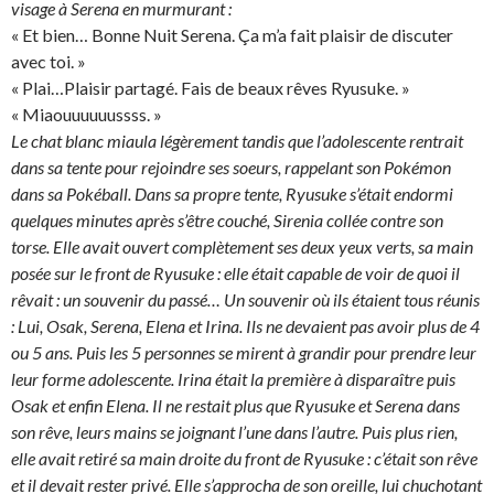
visage à Serena en murmurant :
« Et bien… Bonne Nuit Serena. Ça m’a fait plaisir de discuter
avec toi. »
« Plai…Plaisir partagé. Fais de beaux rêves Ryusuke. »
« Miaouuuuuussss. »
Le chat blanc miaula légèrement tandis que l’adolescente rentrait
dans sa tente pour rejoindre ses soeurs, rappelant son Pokémon
dans sa Pokéball. Dans sa propre tente, Ryusuke s’était endormi
quelques minutes après s’être couché, Sirenia collée contre son
torse. Elle avait ouvert complètement ses deux yeux verts, sa main
posée sur le front de Ryusuke : elle était capable de voir de quoi il
rêvait : un souvenir du passé… Un souvenir où ils étaient tous réunis
: Lui, Osak, Serena, Elena et Irina. Ils ne devaient pas avoir plus de 4
ou 5 ans. Puis les 5 personnes se mirent à grandir pour prendre leur
leur forme adolescente. Irina était la première à disparaître puis
Osak et enfin Elena. Il ne restait plus que Ryusuke et Serena dans
son rêve, leurs mains se joignant l’une dans l’autre. Puis plus rien,
elle avait retiré sa main droite du front de Ryusuke : c’était son rêve
et il devait rester privé. Elle s’approcha de son oreille, lui chuchotant