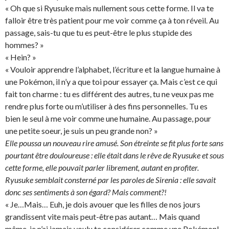
« Oh que si Ryusuke mais nullement sous cette forme. Il va te
falloir être très patient pour me voir comme ça à ton réveil. Au
passage, sais-tu que tu es peut-être le plus stupide des
hommes? »
« Hein? »
« Vouloir apprendre l’alphabet, l’écriture et la langue humaine à
une Pokémon, il n’y a que toi pour essayer ça. Mais c’est ce qui
fait ton charme : tu es différent des autres, tu ne veux pas me
rendre plus forte ou m’utiliser à des fins personnelles. Tu es
bien le seul à me voir comme une humaine. Au passage, pour
une petite soeur, je suis un peu grande non? »
Elle poussa un nouveau rire amusé. Son étreinte se fit plus forte sans
pourtant être douloureuse : elle était dans le rêve de Ryusuke et sous
cette forme, elle pouvait parler librement, autant en profiter.
Ryusuke semblait consterné par les paroles de Sirenia : elle savait
donc ses sentiments à son égard? Mais comment?!
« Je…Mais… Euh, je dois avouer que les filles de nos jours
grandissent vite mais peut-être pas autant… Mais quand
même, je n’ai jamais voulu te considérer comme une Pokémon!