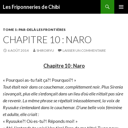
Recherche
Les Friponneries de Chibi
ALLER
MENU
AU
PRINCI
CONTENU
TOME 1 : PAR-DELÀ LES FRONTIÈRES
CHAPITRE 10 : NARO
6 AOÛT 2014
SHIROIRYU
LAISSER UN COMMENTAIRE
Chapitre 10 : Naro
« Pourquoi as-tu fait ça?! Pourquoi?! »
Tout était noir dans ce cauchemar, complètement noir. Plus Sirenia
s’avançait, plus elle s’enfonçait dans un lieu d’où elle n’était pas sûre
de revenir. La même phrase se répétait inlassablement, la voix de
Ryusuke s’entendant dans le cauchemar. D’une belle voix féminine
et adulte, elle criait :
« Ryusuke?! Où es-tu?! Réponds moi! »
« Ah! J’entends ta voix! Vas t’en! Pars de ma tête! Tu ne peux