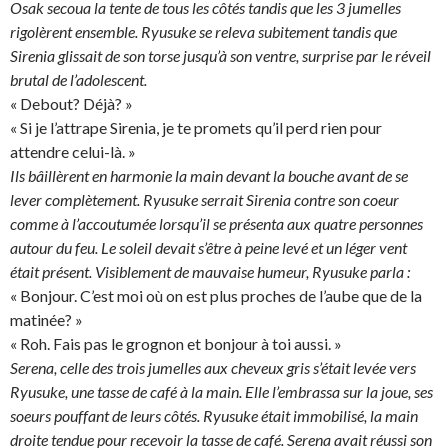
Osak secoua la tente de tous les côtés tandis que les 3 jumelles
rigolèrent ensemble. Ryusuke se releva subitement tandis que
Sirenia glissait de son torse jusqu’à son ventre, surprise par le réveil
brutal de l’adolescent.
« Debout? Déjà? »
« Si je l’attrape Sirenia, je te promets qu’il perd rien pour
attendre celui-là. »
Ils bâillèrent en harmonie la main devant la bouche avant de se
lever complètement. Ryusuke serrait Sirenia contre son coeur
comme à l’accoutumée lorsqu’il se présenta aux quatre personnes
autour du feu. Le soleil devait s’être à peine levé et un léger vent
était présent. Visiblement de mauvaise humeur, Ryusuke parla :
« Bonjour. C’est moi où on est plus proches de l’aube que de la
matinée? »
« Roh. Fais pas le grognon et bonjour à toi aussi. »
Serena, celle des trois jumelles aux cheveux gris s’était levée vers
Ryusuke, une tasse de café à la main. Elle l’embrassa sur la joue, ses
soeurs pouffant de leurs côtés. Ryusuke était immobilisé, la main
droite tendue pour recevoir la tasse de café. Serena avait réussi son