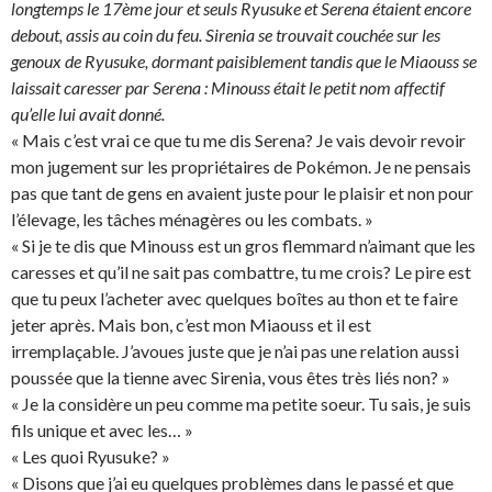
longtemps le 17ème jour et seuls Ryusuke et Serena étaient encore
debout, assis au coin du feu. Sirenia se trouvait couchée sur les
genoux de Ryusuke, dormant paisiblement tandis que le Miaouss se
laissait caresser par Serena : Minouss était le petit nom affectif
qu’elle lui avait donné.
« Mais c’est vrai ce que tu me dis Serena? Je vais devoir revoir
mon jugement sur les propriétaires de Pokémon. Je ne pensais
pas que tant de gens en avaient juste pour le plaisir et non pour
l’élevage, les tâches ménagères ou les combats. »
« Si je te dis que Minouss est un gros flemmard n’aimant que les
caresses et qu’il ne sait pas combattre, tu me crois? Le pire est
que tu peux l’acheter avec quelques boîtes au thon et te faire
jeter après. Mais bon, c’est mon Miaouss et il est
irremplaçable. J’avoues juste que je n’ai pas une relation aussi
poussée que la tienne avec Sirenia, vous êtes très liés non? »
« Je la considère un peu comme ma petite soeur. Tu sais, je suis
fils unique et avec les… »
« Les quoi Ryusuke? »
« Disons que j’ai eu quelques problèmes dans le passé et que