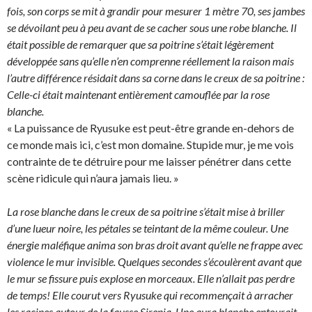
fois, son corps se mit à grandir pour mesurer 1 mètre 70, ses jambes
se dévoilant peu à peu avant de se cacher sous une robe blanche. Il
était possible de remarquer que sa poitrine s’était légèrement
développée sans qu’elle n’en comprenne réellement la raison mais
l’autre différence résidait dans sa corne dans le creux de sa poitrine :
Celle-ci était maintenant entièrement camouflée par la rose
blanche.
« La puissance de Ryusuke est peut-être grande en-dehors de
ce monde mais ici, c’est mon domaine. Stupide mur, je me vois
contrainte de te détruire pour me laisser pénétrer dans cette
scène ridicule qui n’aura jamais lieu. »
La rose blanche dans le creux de sa poitrine s’était mise à briller
d’une lueur noire, les pétales se teintant de la même couleur. Une
énergie maléfique anima son bras droit avant qu’elle ne frappe avec
violence le mur invisible. Quelques secondes s’écoulèrent avant que
le mur se fissure puis explose en morceaux. Elle n’allait pas perdre
de temps! Elle courut vers Ryusuke qui recommençait à arracher
les racines autour de la fausse Sirenia. Une aura blanche entourait