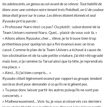
les adolescents, un genou au sol avant de se relever. Tout habillé de
blanc avec une ceinture noire tenant trois Pokéball, un U de couleur
bleue était gravé sur le coeur. Les élèves étaient étonnés et seul
Ryusuke prit la parole :
« Professeur Naro n’est-ce pas? Ou plutôt : subordonné de la
Team Univers nommé Naro. Quel… plaisir de vous voir là. »
« Allons allons Ryusuke, cher… élève, je te trouve bien trop
prétentieux pour quelqu’un qui a fini évanoui avec un bras
cassé. Comme le plan de la Team Univers a échoué à cause de
ton obstination et de ta sale petite créature, j’ai été rétrogradé
mais bon, si je ramène ta Tarsal ainsi que ta tête, je reprendrais
ma place. »
« Ainsi…Si j’ai bien compris… »
Ryusuke s’était légèrement avancé par rapport au groupe, tendant
son bras droit pour demander à ce qu’ils ne le gênent pas.
« Tu peux donc laisser partir les autres puisqu’ils ne sont pas
concernés. »
« Malheureusement…Vois-tu, je vous ai observés ces derniers
jours et j’ai décidé que je n’étais pas disposé à les laisser partir.