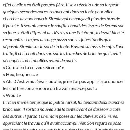
effet et elle n’en était pas peu fière. Il se « réveilla » de sa torpeur
quelques secondes après, retournant dans sa tente pour aller
chercher de quoi nourrir Sirenia qui ne bougeait plus des bras de
Ryusuke. Il sentait encore le souffle chaud des lèvres de Serena sur
sa joue : c’était différent des lèvres d’une Pokémon, il devait bien le
reconnaître. Un peu de rouge passa sur ses joues tandis qu’il
déposait Sirenia sur le sol de la tente. Buvant sa tasse de café d’une
traite, il cherchait dans son sac les tranches de brioche qu’il avait
découpéees et emballées avant de partir.
« Combien tu en veux Sirenia? »
« Heu, heu, heu… »
« Ah…C’est vrai. J’avais oublié, je ne t’ai pas appris à prononcer
les chiffres, on a encore du travail n’est-ce pas? »
« Woui! »
Il rit en même temps que la petite Tarsal, lui tendant deux tranches
briochées. Il sortit à nouveau de la tente avant de s’asseoir à côté
des autres. Il gardait une main posée sur les cheveux de Sirenia,
appréciant le travail qu’il avait accompli hier. Son regard se posa
sur la rose blanche, une petite lueur dans les yeux. Il avait dû rêver