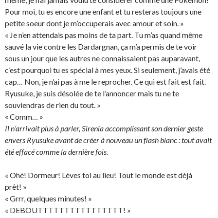
Pour moi, tu es encore une enfant et tu resteras toujours une
petite soeur dont je m’occuperais avec amour et soin. »
« Je n’en attendais pas moins de ta part. Tu m’as quand même
sauvé la vie contre les Dardargnan, ça m’a permis de te voir
sous un jour que les autres ne connaissaient pas auparavant,
c’est pourquoi tu es spécial à mes yeux. Si seulement, j’avais été
cap… Non, je n’ai pas à me le reprocher. Ce qui est fait est fait.
Ryusuke, je suis désolée de te l’annoncer mais tu ne te
souviendras de rien du tout. »
« Comm… »
Il n’arrivait plus à parler, Sirenia accomplissant son dernier geste
envers Ryusuke avant de créer à nouveau un flash blanc : tout avait
été effacé comme la dernière fois.
« Ohé! Dormeur! Lèves toi au lieu! Tout le monde est déjà
prêt! »
« Grrr, quelques minutes! »
« DEBOUTTTTTTTTTTTTTTTT! »