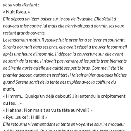
de sa voix d’enfant :
« Nuit Ryou. »
Elle déposa un léger baiser sur le cou de Ryusuke. Elle s’était à
nouveau mise contre lui mais elle n’arrivait pas à dormir, ses yeux
restant grands ouverts.
Le lendemain matin, Ryusuke fut le premier à se lever en souriant :
Sirenia dormait dans ses bras, elle avait réussi à trouver le sommeil
après une heure d’insomnie. Il déposa la couverture sur elle avant
de sortir de la tente. Il n’avait pas remarqué les petits tremblements
de Sirenia après qu’elle aie quitté ses petits bras. Comme il était le
premier debout, autant en profiter! Il faisait brûler quelques bûches
quand Serena sortit de la tente des triplées avec la coiffure du
matin.
« Hmmm…Quelqu’un déjà debout? J’ai entendu le crépitement
du feu… »
« Hahaha! Non mais t’as vu ta tête au réveil? »
« Ryu…suke?! Hiiiiiii! »
Elle retourna vivement dans la tente en voyant le sourire moqueur
qui lui était destiné. Quelques minutes plus tard, elle était ressortie,