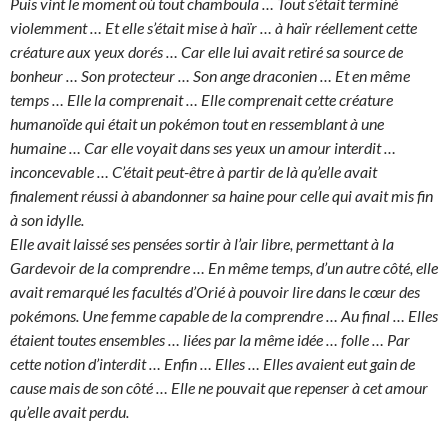
Puis vint le moment où tout chamboula … Tout s’était terminé
violemment … Et elle s’était mise à haïr … à haïr réellement cette
créature aux yeux dorés … Car elle lui avait retiré sa source de
bonheur … Son protecteur … Son ange draconien … Et en même
temps … Elle la comprenait … Elle comprenait cette créature
humanoïde qui était un pokémon tout en ressemblant à une
humaine … Car elle voyait dans ses yeux un amour interdit …
inconcevable … C’était peut-être à partir de là qu’elle avait
finalement réussi à abandonner sa haine pour celle qui avait mis fin
à son idylle.
Elle avait laissé ses pensées sortir à l’air libre, permettant à la
Gardevoir de la comprendre … En même temps, d’un autre côté, elle
avait remarqué les facultés d’Orié à pouvoir lire dans le cœur des
pokémons. Une femme capable de la comprendre … Au final … Elles
étaient toutes ensembles … liées par la même idée … folle … Par
cette notion d’interdit … Enfin … Elles … Elles avaient eut gain de
cause mais de son côté … Elle ne pouvait que repenser à cet amour
qu’elle avait perdu.