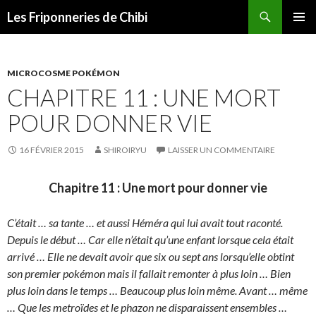
Recherche
Les Friponneries de Chibi
ALLER
MENU
AU
PRINCI
CONTENU
MICROCOSME POKÉMON
CHAPITRE 11 : UNE MORT
POUR DONNER VIE
16 FÉVRIER 2015
SHIROIRYU
LAISSER UN COMMENTAIRE
Chapitre 11 : Une mort pour donner vie
C’était … sa tante … et aussi Héméra qui lui avait tout raconté.
Depuis le début … Car elle n’était qu’une enfant lorsque cela était
arrivé … Elle ne devait avoir que six ou sept ans lorsqu’elle obtint
son premier pokémon mais il fallait remonter à plus loin … Bien
plus loin dans le temps … Beaucoup plus loin même. Avant … même
… Que les metroïdes et le phazon ne disparaissent ensembles …