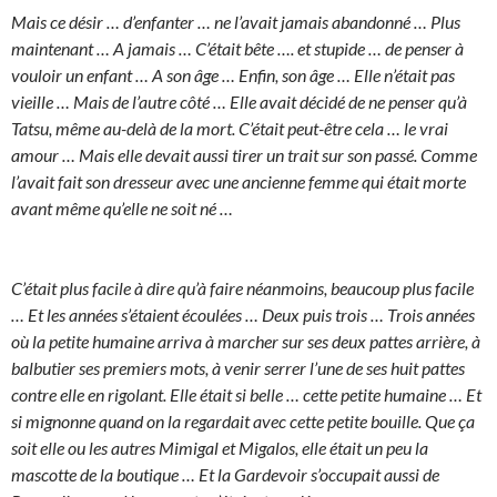
Mais ce désir … d’enfanter … ne l’avait jamais abandonné … Plus
maintenant … A jamais … C’était bête …. et stupide … de penser à
vouloir un enfant … A son âge … Enfin, son âge … Elle n’était pas
vieille … Mais de l’autre côté … Elle avait décidé de ne penser qu’à
Tatsu, même au-delà de la mort. C’était peut-être cela … le vrai
amour … Mais elle devait aussi tirer un trait sur son passé. Comme
l’avait fait son dresseur avec une ancienne femme qui était morte
avant même qu’elle ne soit né …
C’était plus facile à dire qu’à faire néanmoins, beaucoup plus facile
… Et les années s’étaient écoulées … Deux puis trois … Trois années
où la petite humaine arriva à marcher sur ses deux pattes arrière, à
balbutier ses premiers mots, à venir serrer l’une de ses huit pattes
contre elle en rigolant. Elle était si belle … cette petite humaine … Et
si mignonne quand on la regardait avec cette petite bouille. Que ça
soit elle ou les autres Mimigal et Migalos, elle était un peu la
mascotte de la boutique … Et la Gardevoir s’occupait aussi de