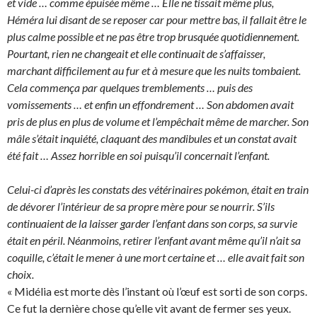
et vide … comme épuisée même … Elle ne tissait même plus,
Héméra lui disant de se reposer car pour mettre bas, il fallait être le
plus calme possible et ne pas être trop brusquée quotidiennement.
Pourtant, rien ne changeait et elle continuait de s’affaisser,
marchant difficilement au fur et à mesure que les nuits tombaient.
Cela commença par quelques tremblements … puis des
vomissements … et enfin un effondrement … Son abdomen avait
pris de plus en plus de volume et l’empêchait même de marcher. Son
mâle s’était inquiété, claquant des mandibules et un constat avait
été fait … Assez horrible en soi puisqu’il concernait l’enfant.
Celui-ci d’après les constats des vétérinaires pokémon, était en train
de dévorer l’intérieur de sa propre mère pour se nourrir. S’ils
continuaient de la laisser garder l’enfant dans son corps, sa survie
était en péril. Néanmoins, retirer l’enfant avant même qu’il n’ait sa
coquille, c’était le mener à une mort certaine et … elle avait fait son
choix.
« Midélia est morte dès l’instant où l’œuf est sorti de son corps.
Ce fut la dernière chose qu’elle vit avant de fermer ses yeux.