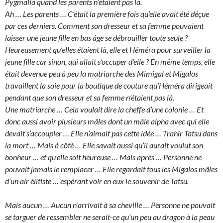
Pygmalia quand les parents n’étaient pas là.
Ah … Les parents … C’était la première fois qu’elle avait été déçue
par ces derniers. Comment son dresseur et sa femme pouvaient
laisser une jeune fille en bas âge se débrouiller toute seule ?
Heureusement qu’elles étaient là, elle et Héméra pour surveiller la
jeune fille car sinon, qui allait s’occuper d’elle ? En même temps, elle
était devenue peu à peu la matriarche des Mimigal et Migalos
travaillent la soie pour la boutique de couture qu’Héméra dirigeait
pendant que son dresseur et sa femme n’étaient pas là.
Une matriarche … Cela voulait dire la cheffe d’une colonie … Et
donc aussi avoir plusieurs mâles dont un mâle alpha avec qui elle
devait s’accoupler … Elle n’aimait pas cette idée … Trahir Tatsu dans
la mort … Mais à côté … Elle savait aussi qu’il aurait voulut son
bonheur … et qu’elle soit heureuse … Mais après … Personne ne
pouvait jamais le remplacer … Elle regardait tous les Migalos mâles
d’un air élitiste … espérant voir en eux le souvenir de Tatsu.
Mais aucun … Aucun n’arrivait à sa cheville … Personne ne pouvait
se targuer de ressembler ne serait-ce qu’un peu au dragon à la peau