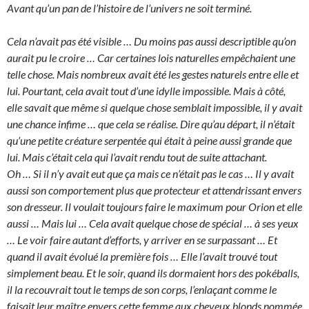
Avant qu’un pan de l’histoire de l’univers ne soit terminé.
Cela n’avait pas été visible … Du moins pas aussi descriptible qu’on
aurait pu le croire … Car certaines lois naturelles empêchaient une
telle chose. Mais nombreux avait été les gestes naturels entre elle et
lui. Pourtant, cela avait tout d’une idylle impossible. Mais à côté,
elle savait que même si quelque chose semblait impossible, il y avait
une chance infime … que cela se réalise. Dire qu’au départ, il n’était
qu’une petite créature serpentée qui était à peine aussi grande que
lui. Mais c’était cela qui l’avait rendu tout de suite attachant.
Oh … Si il n’y avait eut que ça mais ce n’était pas le cas … Il y avait
aussi son comportement plus que protecteur et attendrissant envers
son dresseur. Il voulait toujours faire le maximum pour Orion et elle
aussi … Mais lui … Cela avait quelque chose de spécial … à ses yeux
… Le voir faire autant d’efforts, y arriver en se surpassant … Et
quand il avait évolué la première fois … Elle l’avait trouvé tout
simplement beau. Et le soir, quand ils dormaient hors des pokéballs,
il la recouvrait tout le temps de son corps, l’enlaçant comme le
faisait leur maître envers cette femme aux cheveux blonds nommée