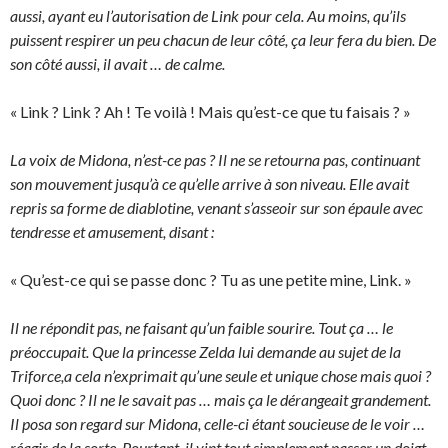
aussi, ayant eu l’autorisation de Link pour cela. Au moins, qu’ils
puissent respirer un peu chacun de leur côté, ça leur fera du bien. De
son côté aussi, il avait … de calme.
« Link ? Link ? Ah ! Te voilà ! Mais qu’est-ce que tu faisais ? »
La voix de Midona, n’est-ce pas ? Il ne se retourna pas, continuant
son mouvement jusqu’à ce qu’elle arrive à son niveau. Elle avait
repris sa forme de diablotine, venant s’asseoir sur son épaule avec
tendresse et amusement, disant :
« Qu’est-ce qui se passe donc ? Tu as une petite mine, Link. »
Il ne répondit pas, ne faisant qu’un faible sourire. Tout ça … le
préoccupait. Que la princesse Zelda lui demande au sujet de la
Triforce,a cela n’exprimait qu’une seule et unique chose mais quoi ?
Quoi donc ? Il ne le savait pas … mais ça le dérangeait grandement.
Il posa son regard sur Midona, celle-ci étant soucieuse de le voir …
réagir de la sorte. Pourtant, il vint tout simplement passer un doigt