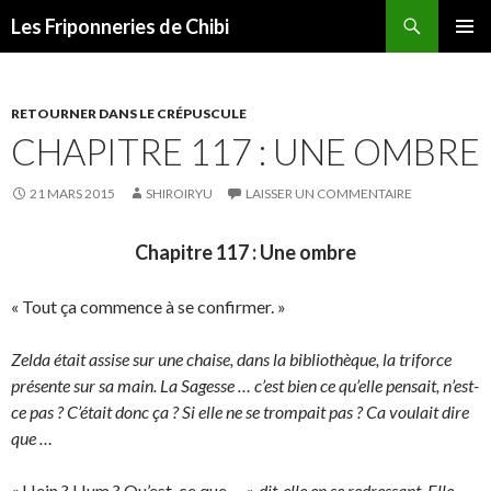
Recherche
Les Friponneries de Chibi
ALLER
MENU
AU
PRINCI
CONTENU
RETOURNER DANS LE CRÉPUSCULE
CHAPITRE 117 : UNE OMBRE
21 MARS 2015
SHIROIRYU
LAISSER UN COMMENTAIRE
Chapitre 117 : Une ombre
« Tout ça commence à se confirmer. »
Zelda était assise sur une chaise, dans la bibliothèque, la triforce
présente sur sa main. La Sagesse … c’est bien ce qu’elle pensait, n’est-
ce pas ? C’était donc ça ? Si elle ne se trompait pas ? Ca voulait dire
que …
« Hein ? Hum ? Qu’est-ce que … »
dit-elle en se redressant. Elle